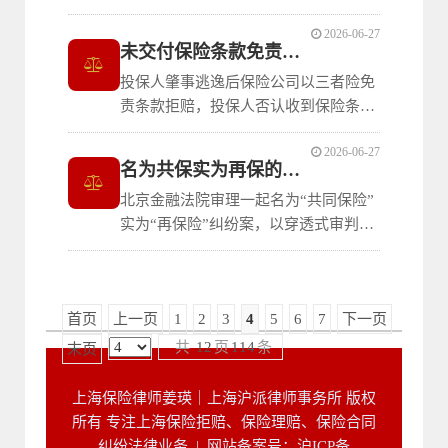
司以合同效力中止拒赔。北京铁路运输
解除具有重大过
2026-06-27
法院判决保险公司给付保险金31万余
未交付保险条款免责条款提示义务裁判规
元。裁判明确：投保人因突发重病致信
投保人肇事逃逸后保险公司以三者险免
用卡逾期、银行无法联系并无过错；投
责条款拒赔，投保人否认收到保险条
保人病危期间仍向信用卡还款表明无拖
款。常州钟楼法院判决保险公司在三者
欠保费故意；银
2026-06-27
险范围内赔偿。裁判明确：保险人应主
名为共保实为再保的穿透式裁判标准
动履行交付保险条款义务并负举证责
北京金融法院审理一起名为“共同保险”
任，保险单中“超过48小时未通知视为
实为“再保险”纠纷案，以穿透式审判思
无异议”的提示不能替代实际交付义
维改判认定再保险性质，适用“共命运”
务；将肇事逃逸等违
原则及除外条款裁判。裁判明确：共同
保险与再保险的区分应以“实质重于形
首页
上一页
1
2
3
4
5
6
7
下一页
式”原则，结合参与主体、权利义务、
保险费收取、责任分摊等因素综合判
共
12
页
114
条
末页
断；再保
上海保险律师姜瑛｜上海沪派律师事务所 版权
所有 专注上海保险拒赔、保险理赔、保险合同
纠纷法律业务 |
网站备案号：沪ICP备