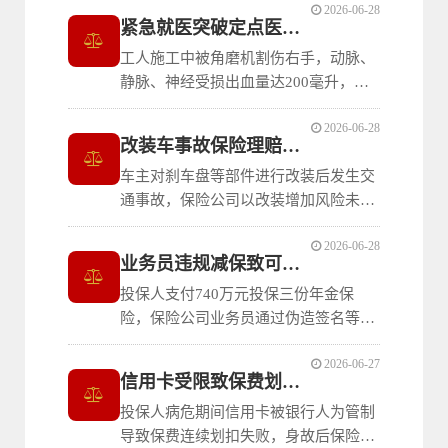
2026-06-28
赔遭拒。上海虹口法院判决驳回全部诉
紧急就医突破定点医院条款裁判规则
请，二审维持原判。裁判明确：投保人
工人施工中被角磨机割伤右手，动脉、
知悉自身患有甲状腺结节具有高度盖然
静脉、神经受损出血量达200毫升，由
性，在保险人有效询问前提下未履行如
120救护车紧急送医救治，保险公司以
实告知义务的
2026-06-28
非约定医院就诊拒赔。上海金融法院二
改装车事故保险理赔因果关系裁判规则
审维持原判，判决保险公司支付保险金
车主对刹车盘等部件进行改装后发生交
15万余元。裁判明确：根据《保险法司
通事故，保险公司以改装增加风险未告
法解释（三）》第二十条，紧急情况必
知为由拒赔。上海浦东法院判决保险公
须立即就医的，
2026-06-28
司支付保险金17.6万元，二审维持原
业务员违规减保致可得利益损失赔偿规则
判。裁判明确：保险人以改装增加风险
投保人支付740万元投保三份年金保
为由拒赔，须证明改装与事故发生具有
险，保险公司业务员通过伪造签名等方
因果关系；事故系转弯未让行所致，改
式违规办理减保退保挪用保险金，投保
装与此无关，属
2026-06-27
人被迫退保仅获56万余元。北京金融法
信用卡受限致保费划扣失败合同效力裁判
院二审判决保险公司返还保费并赔偿可
投保人病危期间信用卡被银行人为管制
得利益损失。裁判明确：保险公司内部
导致保费连续划扣失败，身故后保险公
管理疏漏未尽审慎审核义务的，对合同