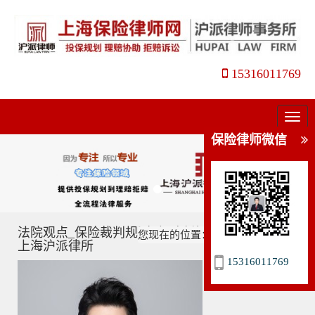
15316011769
菜
单
保险律师微信
法院观点_保险裁判规则_保险判例分析_姜瑛律师_
您现在的位置：
主页
>
法院观点
>
上海沪派律所
15316011769