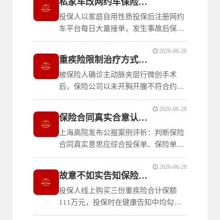
私家车改网约车保险理赔裁判规则
投保人以家庭自用性质投保后注册网约
车平台每日大量接单，发生事故后保险
公司以改变使用性质未通知为由拒赔。
2026-06-28
上海黄浦法院判决驳回车主理赔诉请。
重疾险限制治疗方式条款无效裁判规则
裁判明确：车辆事发前每日大量频繁连
被保险人确诊主动脉夹层行微创手术
续接单的，已明显改变非营运使用性
后，保险公司以未开胸开腹不符合约定
质，即使事故发生时不在营运状态也无
手术方式拒赔。上海松江法院一审、上
法改变整体风险
2026-06-28
海金融法院二审均判决保险公司赔付41
保险合同真实合意认定公报案例裁判规则
万元。裁判明确：限定治疗方式的条款
上海高院发布公报案例评析：判断保险
属格式化的免责条款，免除了保险人在
合同真实意思应综合投保单、保险单等
被保险人未接受指定治疗方式时的给付
组成内容探求最终合意，不能仅以缔约
义务，加重了被
2026-06-28
过程中“承保条件与中保一致”的表述确
故意不如实告知保险人拒赔裁判规则
认；物流公司对承运货物无所有权，投
投保人线上购买三份重疾险合计保额
保货物运输险不具有保险利益，保险公
111万元，投保时在健康告知中均勾选
司销售物流责任险系将适当产品销售给
“否”，三个月后确诊甲状腺肿瘤申请理
合适消费者