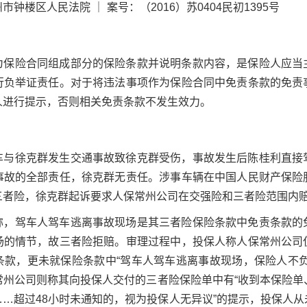
钟楼区人民法院 ｜ 案号：（2016）苏0404民初1395号
为保险合同组成部分的保险条款并说明条款内容，是保险人应当
行负举证责任。对于将违法事项作为保险合同中免责条款的免责
人进行提示，否则相关免责条款不发生效力。
车与徐克群发生交通事故致徐克群受伤，事故发生后陈桂利直接
事故的全部责任，徐克群无责任。涉事车辆在中国人民财产保险
三者险，徐克群起诉要求人保常州公司在交强险和三者险范围内
称，驾车人驾车逃离事故现场是其三者险保险条款中免责条款的
场的情节，故三者险拒赔。审理过程中，投保人称人保常州公司
条款，更未就保险条款中“驾车人驾车逃离事故现场，保险人不负
常州公司则称其向投保人交付的三者险保险单中有“收到本保险单
…超过48小时未通知的，视为投保人无异议”的提示，投保人