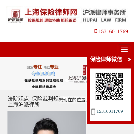
15316011769
菜
单
保险律师微信
法院观点_保险裁判规则_保险判例分析_姜瑛律师_
您现在的位置：
主页
>
法院观点
>
上海沪派律所
15316011769