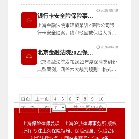
决，明确两项裁判规则：一是保险公司
险人、保险消
2026-06-19
对外赔付后有权向有过错的保险代理人
银行卡安全险保险事故认定典型案例
追偿；二是保险公司岗前培训流于形
上海金融法院审理赖某诉Z保险公司银
式、监管不力，对损失发生有过错的，
行卡安全险案，终审驳回被保险人诉
应自行承担部分损失，代理人赔偿范围
请。裁判明确：保险责任范围条款用语
应与过错程度相适
2026-06-18
清晰时，不适用“举重以明轻”的扩张解
北京金融法院2022保险纠纷典型案例
释；多次敲诈勒索行为具有关联性时，
北京金融法院发布2022年度保险类纠纷
后续行为应认定为保险合同生效前事故
典型案例，涵盖六大裁判规则：格式条
后果的延续；已发生的风险不符合保险
款中机动车认定不适用不利解释原则、
射幸性，投保
公估费等合理费用保险人不得代位求
偿、未交付格式条款仅导致免责条款不
首页
上一页
4
5
6
7
8
9
10
生效、新冠肺炎疫情属于意外事故须结
合保险条款判断理赔范围、名为共同保
共
12
页
114
条
下一页
末页
险实为再保险的
上海保险律师姜瑛｜上海沪派律师事务所 版权
所有 专注上海保险拒赔、保险理赔、保险合同
纠纷法律业务 |
网站备案号：沪ICP备