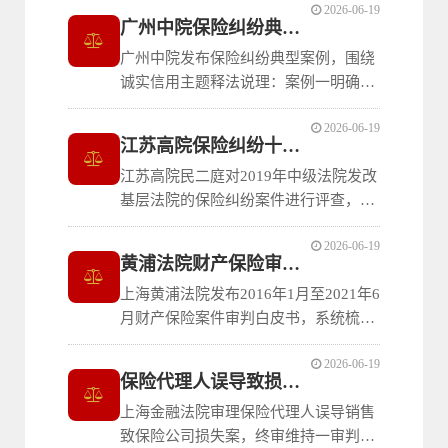
2026-06-19
出借车辆保险责任、暴雨涉水免责争
广州中院保险纠纷典型案例
议、受害人直接索赔、单方委托定损效
广州中院发布保险纠纷典型案例，围绕
力、人伤黄牛防范、驶离现场免责、酒
诚实信用主题释法说理：案例一明确互
驾追偿、扣满12分驾车免责、临牌过期
联网投保中保险人询问应易于识别，
免责等裁判规则
2026-06-19
“隐藏式”询问不能认定投保人未尽如实
江苏高院保险纠纷十大实体问题分析报告
告知义务；案例二认定投保人隐瞒已确
江苏高院民二庭对2019年中级法院发改
诊疾病违反如实告知义务，保险公司有
基层法院的保险纠纷案件进行评查，形
权拒赔；案例三认定限定疾病治疗手术
成专题报告，涉及如实告知义务、发动
方式的格式条
2026-06-19
机进水免责、车辆年检、从业资格证、
黄浦法院财产保险审判白皮书
修理费用认定、车辆残值处理、保证保
上海黄浦法院发布2016年1月至2021年6
险保费计算与手续费认定、车上人员责
月财产保险案件审判白皮书，系统梳理
任险与交强险关系、医疗责任保险首次
案件基本情况与变化趋势，深入分析财
索赔认定等十
2026-06-19
产损失险、责任险常见争议焦点，指出
保险代理人误导致损的双方责任分担认定
保险人条款交付、定损义务履行及保证
上海金融法院审理保险代理人误导销售
条款说明等方面的不足，揭示被保险人
致保险公司损失案，终审维持一审判
侵害定损权、虚假赔付等问题，并对保