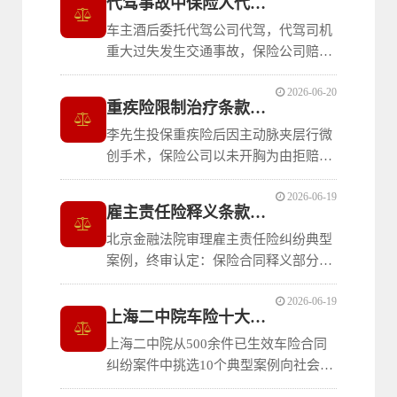
代驾事故中保险人代位求偿权裁判规则
车主酒后委托代驾公司代驾，代驾司机
重大过失发生交通事故，保险公司赔付
后向代驾公司行使代位求偿权。上海浦
2026-06-20
东法院一审、上海一中院终审判决：代
重疾险限制治疗条款无效典型案例
驾公司不属于车损险中的被保险人，保
李先生投保重疾险后因主动脉夹层行微
险公司有权向其追偿；本案确立的代驾
创手术，保险公司以未开胸为由拒赔。
事故代位求偿规则对代驾行业规范经营
上海松江法院一审、上海金融法院二审
具有积极意义
2026-06-19
均认定：重疾险合同中将“开胸”“开腹”
雇主责任险释义条款的认定规则
作为理赔条件，属于对治疗方式的不合
北京金融法院审理雇主责任险纠纷典型
理限制，排除了被保险人对治疗方式的
案例，终审认定：保险合同释义部分将
选择权，免除保险人依法应承担的义
雇员限缩定义为劳动关系中的劳动者，
务，该条款
2026-06-19
与通常理解相悖，实质上起到限缩保险
上海二中院车险十大典型案例
责任范围的作用，属于与投保人有重大
上海二中院从500余件已生效车险合同
利害关系的条款。本案深入阐释《民法
纠纷案件中挑选10个典型案例向社会发
典》与《保险法》关于格式条款提示说
布，涵盖一般免责条款明确说明义务、
明义务的差异