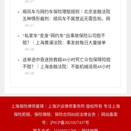
06-27
顺风车与网约车保险理赔规则｜北京金融法院
五种情形裁判：顺风车不属营运无需告知，网
06-27
“私家车”变身“网约车”出事故保险公司赔不
赔？｜上海黄浦法院：事发前每日大量接单
06-28
送单途中昏迷抢救超48小时死亡众包保障险赔
不赔？｜上海金融法院：不能机械适用48小时
06-28
上海保险律师姜瑛｜上海沪派律师事务所 版权所有 专注上海
保险拒赔、保险理赔、保险合同纠纷法律业务 |
网站备案
号：沪ICP备2021027437号
联系方式：15316011769 |
网站地图