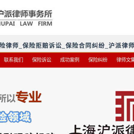
险律师_保险拒赔诉讼_保险合同纠纷_沪派律
联系我们
保险诉讼
成功案例
保险纠纷
律师文