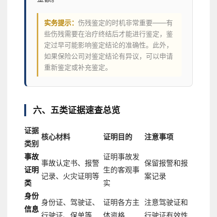
实务提示：
伤残鉴定的时机非常重要——有
些伤残需要在治疗终结后才能进行鉴定，鉴
定过早可能影响鉴定结论的准确性。此外，
如果保险公司对鉴定结论有异议，可以申请
重新鉴定或补充鉴定。
六、五类证据速查总览
证据
核心材料
证明目的
注意事项
类别
事故
证明事故发
事故认定书、报警
保留报警和报
证明
生的客观事
记录、火灾证明等
案记录
类
实
身份
身份证、驾驶证、
证明各方主
注意驾驶证和
信息
行驶证、保单等
体资格
行驶证有效性