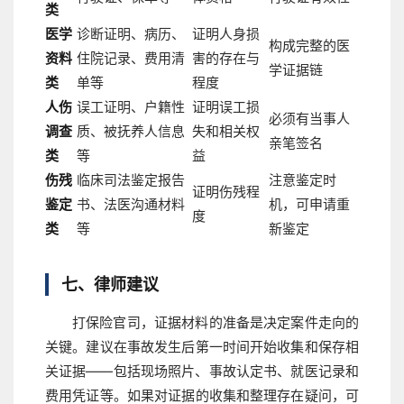
类
医学
诊断证明、病历、
证明人身损
构成完整的医
资料
住院记录、费用清
害的存在与
学证据链
类
单等
程度
人伤
误工证明、户籍性
证明误工损
必须有当事人
调查
质、被抚养人信息
失和相关权
亲笔签名
类
等
益
伤残
临床司法鉴定报告
注意鉴定时
证明伤残程
鉴定
书、法医沟通材料
机，可申请重
度
类
等
新鉴定
七、律师建议
打保险官司，证据材料的准备是决定案件走向的
关键。建议在事故发生后第一时间开始收集和保存相
关证据——包括现场照片、事故认定书、就医记录和
费用凭证等。如果对证据的收集和整理存在疑问，可