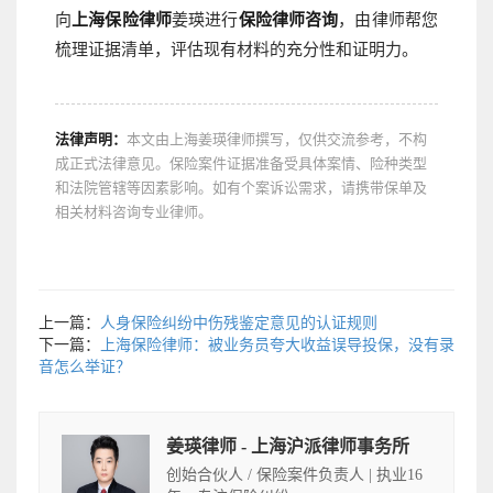
向
上海保险律师
姜瑛进行
保险律师咨询
，由律师帮您
梳理证据清单，评估现有材料的充分性和证明力。
法律声明：
本文由上海姜瑛律师撰写，仅供交流参考，不构
成正式法律意见。保险案件证据准备受具体案情、险种类型
和法院管辖等因素影响。如有个案诉讼需求，请携带保单及
相关材料咨询专业律师。
上一篇：
人身保险纠纷中伤残鉴定意见的认证规则
下一篇：
上海保险律师：被业务员夸大收益误导投保，没有录
音怎么举证？
姜瑛律师 - 上海沪派律师事务所
创始合伙人 / 保险案件负责人 | 执业16