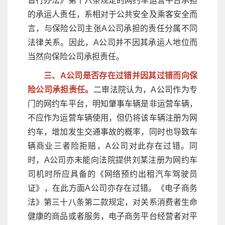
暂行办法》第十六条规定的网约车运营平台承担
的承运人责任，系相对于公共安全及乘客安全而
言，与保险公司主张A公司承担的责任分属不同
法律关系。因此，A公司并不因其承运人地位而
当然向保险公司承担责任。
三、A公司是否存在过错并因其过错而向保
险公司承担责任。
二审法院认为，A公司作为专
门的网约车平台，明知肇事车辆是非运营车辆，
不应作为运营车辆使用，但仍将该车辆注册为网
约车，增加发生交通事故的概率，同时也导致车
辆商业三者险拒赔，A公司对此存在过错。同
时，A公司亦未能向法院提供刘某注册为网约车
司机时所应具备的《网络预约出租汽车驾驶员
证》，在此方面A公司亦存在过错。《电子商务
法》第三十八条第二款规定，对关系消费者生命
健康的商品或者服务，电子商务平台经营者对平