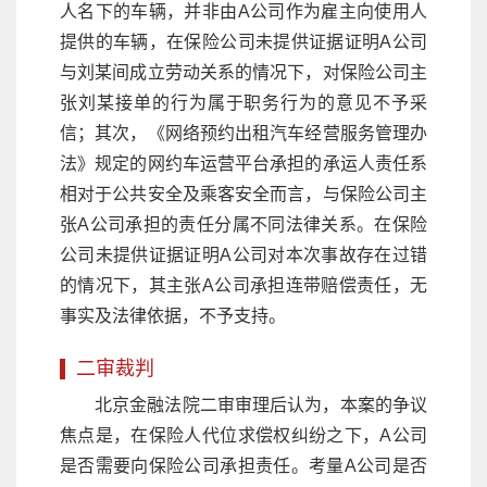
人名下的车辆，并非由A公司作为雇主向使用人
提供的车辆，在保险公司未提供证据证明A公司
与刘某间成立劳动关系的情况下，对保险公司主
张刘某接单的行为属于职务行为的意见不予采
信；其次，《网络预约出租汽车经营服务管理办
法》规定的网约车运营平台承担的承运人责任系
相对于公共安全及乘客安全而言，与保险公司主
张A公司承担的责任分属不同法律关系。在保险
公司未提供证据证明A公司对本次事故存在过错
的情况下，其主张A公司承担连带赔偿责任，无
事实及法律依据，不予支持。
二审裁判
北京金融法院二审审理后认为，本案的争议
焦点是，在保险人代位求偿权纠纷之下，A公司
是否需要向保险公司承担责任。考量A公司是否