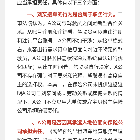
应当承担责任，具体有以下三个方面：
一、刘某接单的行为是否属于职务行为。
二
审法院认为，A公司与驾驶员之间是新型合作关
系。从账号注册和注销看，驾驶员可以自由注册
和注销平台账号，A公司不加干涉；从接单模式
看，乘客出行需求订单信息面向附近不特定的驾
驶员，A公司根据供需状况通过系统算法进行优
化匹配；从出车时间看，驾驶员自行决定，A公
司不存在强制时间要求和管理，驾驶员有高度自
主的选择权。本案中，在保险公司未提供证据证
明A公司与刘某间成立劳动关系或雇佣关系的情
况下，A公司不应以用人单位或雇主身份向保险
公司承担赔偿责任。
二、A公司是否因其承运人地位而向保险公
司承担责任。
《网络预约出租汽车经营服务管理