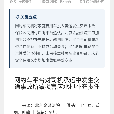
作者：
姜瑛律师
|
上海保险律师 · 执业16年
|
专注保险纠纷处理
📋 关键要点
网约车司机将家庭自用车投入营运发生交通事故，
保险公司赔付后向平台追偿。北京金融法院二审加
判平台承担补充责任。裁判明确：平台与司机属新
型合作关系，不构成劳动关系；平台明知车辆非营
运性质仍予注册、未审核驾驶员从业资格证，未尽
安全保障义务增加事故概率致商业
网约车平台对司机承运中发生交
通事故所致损害应承担补充责任
来源：北京金融法院 ｜ 供稿：丁宇翔、董
妍、叶骥 ｜ 编辑：吴旭