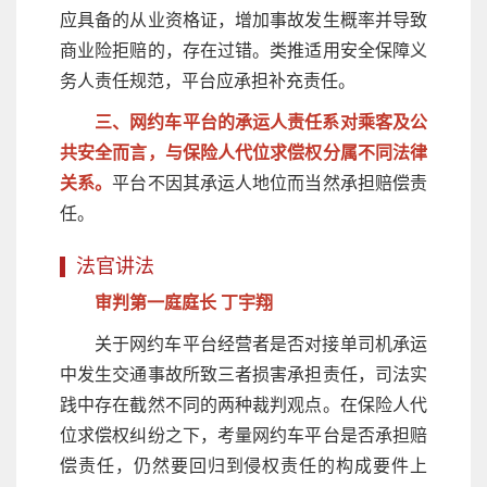
应具备的从业资格证，增加事故发生概率并导致
商业险拒赔的，存在过错。类推适用安全保障义
务人责任规范，平台应承担补充责任。
三、网约车平台的承运人责任系对乘客及公
共安全而言，与保险人代位求偿权分属不同法律
关系。
平台不因其承运人地位而当然承担赔偿责
任。
法官讲法
审判第一庭庭长 丁宇翔
关于网约车平台经营者是否对接单司机承运
中发生交通事故所致三者损害承担责任，司法实
践中存在截然不同的两种裁判观点。在保险人代
位求偿权纠纷之下，考量网约车平台是否承担赔
偿责任，仍然要回归到侵权责任的构成要件上