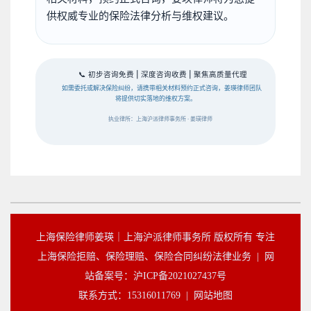
供权威专业的保险法律分析与维权建议。
📞 初步咨询免费 | 深度咨询收费 | 聚焦高质量代理
如需委托或解决保险纠纷，请携带相关材料预约正式咨询，姜瑛律师团队
将提供切实落地的维权方案。
执业律所：上海沪派律师事务所 · 姜瑛律师
上海保险律师姜瑛｜上海沪派律师事务所 版权所有 专注
上海保险拒赔、保险理赔、保险合同纠纷法律业务 |
网
站备案号：沪ICP备2021027437号
联系方式：15316011769 |
网站地图