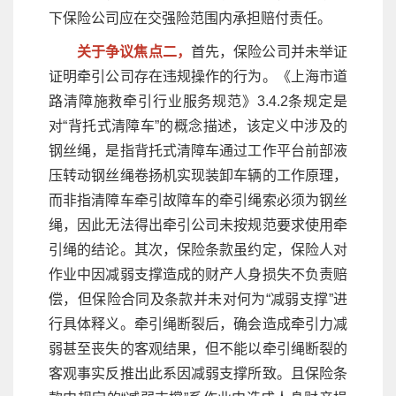
下保险公司应在交强险范围内承担赔付责任。
关于争议焦点二，
首先，保险公司并未举证
证明牵引公司存在违规操作的行为。《上海市道
路清障施救牵引行业服务规范》3.4.2条规定是
对“背托式清障车”的概念描述，该定义中涉及的
钢丝绳，是指背托式清障车通过工作平台前部液
压转动钢丝绳卷扬机实现装卸车辆的工作原理，
而非指清障车牵引故障车的牵引绳索必须为钢丝
绳，因此无法得出牵引公司未按规范要求使用牵
引绳的结论。其次，保险条款虽约定，保险人对
作业中因减弱支撑造成的财产人身损失不负责赔
偿，但保险合同及条款并未对何为“减弱支撑”进
行具体释义。牵引绳断裂后，确会造成牵引力减
弱甚至丧失的客观结果，但不能以牵引绳断裂的
客观事实反推出此系因减弱支撑所致。且保险条