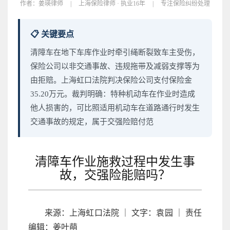
作者：
姜瑛律师
|
上海保险律师 · 执业16年
|
专注保险纠纷处理
📋 关键要点
清障车在地下车库作业时牵引绳断裂致车主受伤，
保险公司以非交通事故、违规拖带及减弱支撑等为
由拒赔。上海虹口法院判决保险公司支付保险金
35.20万元。裁判明确：特种机动车在作业时造成
他人损害的，可比照适用机动车在道路通行时发生
交通事故的规定，属于交强险赔付范
清障车作业施救过程中发生事
故，交强险能赔吗？
来源：上海虹口法院 ｜ 文字：袁园 ｜ 责任
编辑：姜叶萌