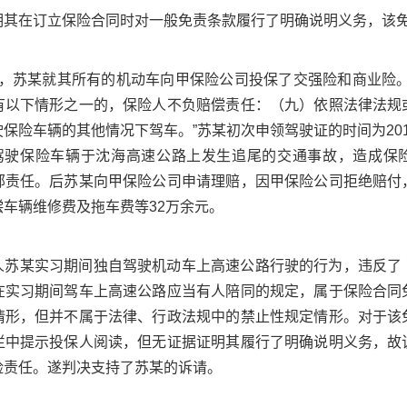
明其在订立保险合同时对一般免责条款履行了明确说明义务，该
27日，苏某就其所有的机动车向甲保险公司投保了交强险和商业险
有以下情形之一的，保险人不负赔偿责任：（九）依照法律法规
保险车辆的其他情况下驾车。”苏某初次申领驾驶证的时间为2013年
自驾驶保险车辆于沈海高速公路上发生追尾的交通事故，造成保
部责任。后苏某向甲保险公司申请理赔，因甲保险公司拒绝赔付
车辆维修费及拖车费等32万余元。
人苏某实习期间独自驾驶机动车上高速公路行驶的行为，违反了
在实习期间驾车上高速公路应当有人陪同的规定，属于保险合同
情形，但并不属于法律、行政法规中的禁止性规定情形。对于该
栏中提示投保人阅读，但无证据证明其履行了明确说明义务，故
险责任。遂判决支持了苏某的诉请。