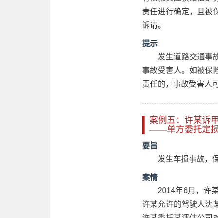
责任进行确定，且被
诉请。
提示
发生道路交通事
事故受害人。如被保
责任的，事故受害人
案例五：许某诉
——单方委托定
要旨
发生车损事故，
案情
2014年6月，
许某允许的驾驶人沈
许某委托某评估公司