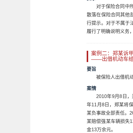
对于保险合同中所
散落在保险合同其他
行提示。对于不属于
履行了明确说明义务
案例二：郑某诉
——出借机动车
要旨
被保险人出借机
案情
2010年9月8
年11月8日，郑某
某负事故全部责任。2
某赔偿强某车辆损失
金13万余元。