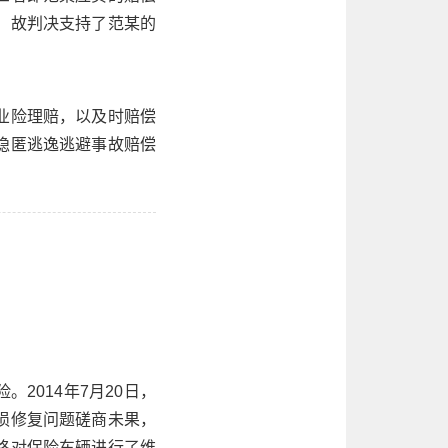
。故判决支持了范某的
业险理赔，以及时赔偿
隐匿逃逸逃避事故赔偿
。
2014年7月20日，
损修复问题磋商未果，
格对保险车辆进行了维