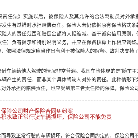
权责任法》实施以后，被保险人及其允许的合法驾驶员对外承
害发生有过错时承担赔偿责任。保险人若仍依据原有保险格式条
保险人的责任范围和赔偿金额将大幅缩减。基于诚实信用原则，
责任）负有提示和特别说明义务，并应在保费核算上作相应调整
释，依照法律规定应当作出有利于被保险人的解释。故判决支持
借车辆给他人驾驶的情况非常普遍。我国车险体现的是“随车主义
车辆产生的责任，而非某个具体驾驶人对外的责任。此种情形下
人对外承担的赔偿责任，也应受到第三者责任险的保障，保险公
甲保险公司财产保险合同纠纷案
路积水致正常行驶车辆损坏，保险公司不能免责
水而导致正常行驶的车辆损坏，符合保险合同约定的，保险公司