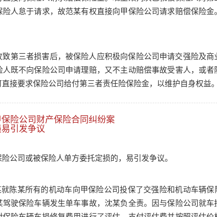
保险人怠于请求，故范某有权直接向甲保险公司请求赔偿保险金
故致第三者损害后，被保险人应积极向保险公司申请交强险及商
险人既不向保险公司申请理赔，又不主动赔偿事故受害人，或者
可直接要求保险公司给付第三者责任险保险金，以维护自身权益
甲保险公司财产保险合同纠纷案
损易引发争议
保险公司或被保险人单方委托定损的，易引发争议。
许某就陈某所有的机动车向甲保险公司投保了交强险和机动车辆保险。
某驾驶保险车辆发生单车事故，沈某负全责。因与保险公司就车
对保险车辆车损修复费用进行了评估，支付评估费并按照评估价