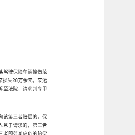
。
某驾驶保险车辆撞伤范
某损失28万余元，某运
诉至法院，请求判令甲
向该第三者赔偿的，保
人怠于请求的，第三者
三者即范某应负的赔偿