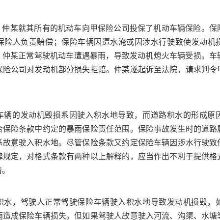
8日，仲某就其所有的机动车向甲保险公司投保了机动车辆保险。
保险人负责赔偿；保险车辆因遭水淹或因涉水行驶致使发动机
8日，仲某正常驾驶机动车遭遇暴雨，导致发动机熄火车辆受损。
保险公司对发动机部分损失拒赔。仲某遂起诉至法院，请求判令
车辆的发动机毁损系因驶入积水地导致，而道路积水的形成原
合保险条款中约定的暴雨保险责任范围。保险事故发生时的道路
系故意驶入积水地。尽管保险条款又约定保险车辆因涉水行驶致
律规定，对格式条款有两种以上解释的，应当作出不利于提供格
请。
积水，驾驶人正常驾驶保险车辆驶入积水地导致发动机损毁，
雨造成保险车辆损失。但如果驾驶人故意驶入河流、沟渠、水塘