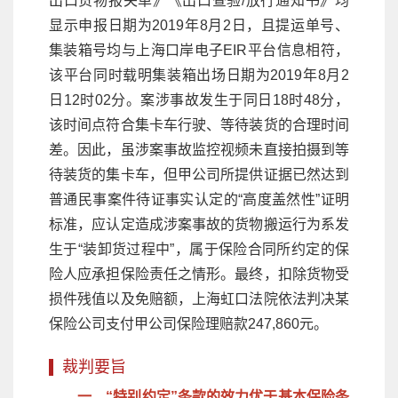
出口货物报关单》《出口查验/放行通知书》均
显示申报日期为2019年8月2日，且提运单号、
集装箱号均与上海口岸电子EIR平台信息相符，
该平台同时载明集装箱出场日期为2019年8月2
日12时02分。案涉事故发生于同日18时48分，
该时间点符合集卡车行驶、等待装货的合理时间
差。因此，虽涉案事故监控视频未直接拍摄到等
待装货的集卡车，但甲公司所提供证据已然达到
普通民事案件待证事实认定的“高度盖然性”证明
标准，应认定造成涉案事故的货物搬运行为系发
生于“装卸货过程中”，属于保险合同所约定的保
险人应承担保险责任之情形。最终，扣除货物受
损件残值以及免赔额，上海虹口法院依法判决某
保险公司支付甲公司保险理赔款247,860元。
裁判要旨
一、“特别约定”条款的效力优于基本保险条