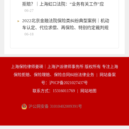
拒赔？｜上海虹口法院：“业务有关工作”应
06-27
2022北京金融法院保险类纠纷典型案例｜机动
车认定、代位求偿、再保险、特别约定裁判规
06-18
上海保险律师姜瑛｜上海沪派律师事务所 版权所有 专注上海
保险拒赔、保险理赔、保险合同纠纷法律业务 |
网站备案
号：沪ICP备2021027437号
联系方式：15316011769 |
网站地图
沪公网安备 31010402009391号