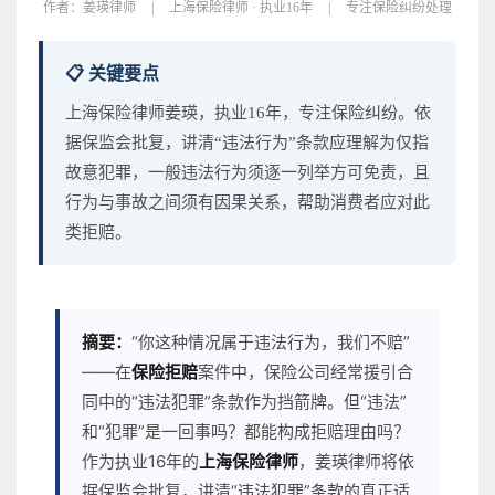
作者：
姜瑛律师
|
上海保险律师 · 执业16年
|
专注保险纠纷处理
📋 关键要点
上海保险律师姜瑛，执业16年，专注保险纠纷。依
据保监会批复，讲清“违法行为”条款应理解为仅指
故意犯罪，一般违法行为须逐一列举方可免责，且
行为与事故之间须有因果关系，帮助消费者应对此
类拒赔。
摘要：
“你这种情况属于违法行为，我们不赔”
——在
保险拒赔
案件中，保险公司经常援引合
同中的“违法犯罪”条款作为挡箭牌。但“违法”
和“犯罪”是一回事吗？都能构成拒赔理由吗？
作为执业16年的
上海保险律师
，姜瑛律师将依
据保监会批复，讲清“违法犯罪”条款的真正适