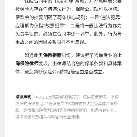
保险合同中的“违法犯罪”条款，并不意味着只要
被保险人存在任何违法行为，保险公司就可以拒赔。
保监会的批复明确了两条核心规则：一是“违法犯罪”
应理解为仅指“故意犯罪”；二是将一般违法行为作为
免责事项的，必须在合同中逐一列举。此外，行为与
事故之间的因果关系同样不可忽视。
如遇此类
保险拒赔
纠纷，建议尽早咨询专业的
上
海保险律师
姜瑛，由律师结合您的保单条款和具体案
情，帮您判断保险公司的拒赔理由是否成立。
法律声明：
本文由上海姜瑛律师撰写，仅供交流参考，不构
成正式法律意见。“违法犯罪”条款的效力认定受具体合同条
款、案情和法院裁判规则等多种因素影响。如遇具体纠纷，
请携带保单及相关材料咨询专业律师。