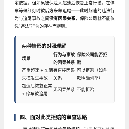
定依据。但如果被保险人超速后恢复正常行驶，在停
车等候红灯时被后方来车追尾——此时超速的违法行
为与追尾事故之间
没有因果关系
，保险公司就不能仅
凭“违法”行为的存在而拒赔。
两种情形的对照理解
行为与事故
保险公司能否拒
场景
的因果关系
赔
严重超速 + 车辆
有直接因果
可以拒赔（如条
失控发生事故
关系
款明确列举）
超速后恢复正常
无因果关系
不能拒赔
+ 停车被追尾
四、面对此类拒赔的审查思路