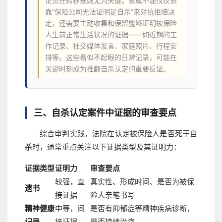
证责任转移规则尤为关键。家属不能仅仅依
靠“保险公司无法证明是自杀”来对抗拒赔决
定，还需要主动收集和保留能够证明被保险
人生前正常生活状况的证据——如近期的工
作记录、社交媒体发言、家庭照片、行程安
排等。这些看似不起眼的日常记录，可能在
关键时刻成为推翻自杀认定的重要反证。
三、自杀认定案件中证据的审查要点
综合审判实践，法院在认定被保险人是否死于自
杀时，通常重点关注以下证据类型及其证明力：
证据类型
证明力
审查要点
较强，直
真实性、形成时间、是否为被保
遗书
接证据
险人亲笔书写
精神健康
中等，间
是否有抑郁症等精神疾病诊断，
记录
接证据
是否持续治疗