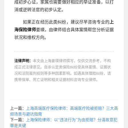
成初步心证，家属也需要做好相应的举证准备，以打
消或逆转法官的初步认定。
如果正在经历此类纠纷，建议尽早咨询专业的
上
海保险律师
姜瑛，由律师结合具体案情帮您分析证据
状况和维权方向。
法律声明：
本文由上海姜瑛律师撰写，仅供交流参考，不构
成正式法律意见。自杀认定类保险纠纷受具体案情、证据状
况和法院裁判规则等多种因素影响。如遇具体理赔纠纷，请
携带保单、死亡证明和相关证据材料咨询专业律师。
上一篇：
上海高端医疗保险律师：高端医疗险被拒赔？三大高
频场景与避坑指南
下一篇：
上海保险律师：以“违法行为”为由拒赔？分清故意犯
罪是关键