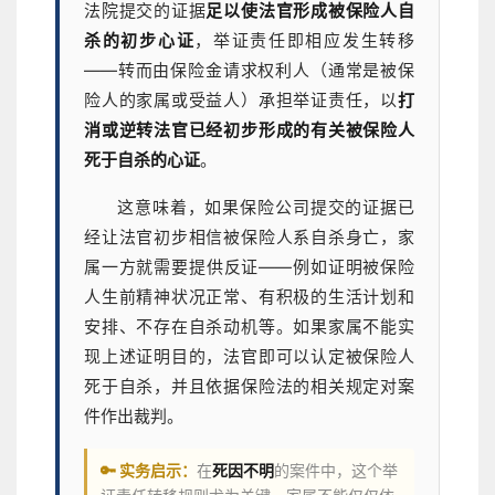
法院提交的证据
足以使法官形成被保险人自
杀的初步心证
，举证责任即相应发生转移
——转而由保险金请求权利人（通常是被保
险人的家属或受益人）承担举证责任，以
打
消或逆转法官已经初步形成的有关被保险人
死于自杀的心证
。
这意味着，如果保险公司提交的证据已
经让法官初步相信被保险人系自杀身亡，家
属一方就需要提供反证——例如证明被保险
人生前精神状况正常、有积极的生活计划和
安排、不存在自杀动机等。如果家属不能实
现上述证明目的，法官即可以认定被保险人
死于自杀，并且依据保险法的相关规定对案
件作出裁判。
🔑 实务启示：
在
死因不明
的案件中，这个举