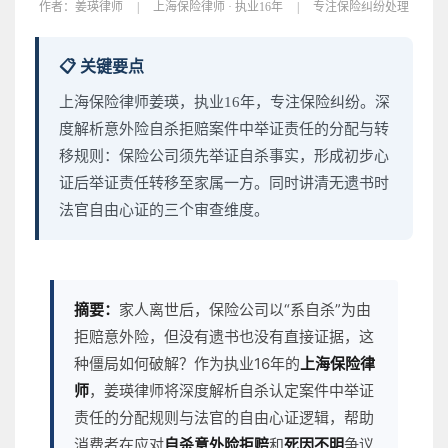
作者：
姜瑛律师
|
上海保险律师 · 执业16年
|
专注保险纠纷处理
📋 关键要点
上海保险律师姜瑛，执业16年，专注保险纠纷。深
度解析意外险自杀拒赔案件中举证责任的分配与转
移规则：保险公司须先举证自杀事实，形成初步心
证后举证责任转移至家属一方。同时讲清无遗书时
法官自由心证的三个审查维度。
摘要：
家人离世后，保险公司以“系自杀”为由
拒赔意外险，但没有遗书也没有直接证据，这
种僵局如何破解？作为执业16年的
上海保险律
师
，姜瑛律师将深度解析自杀认定案件中举证
责任的分配规则与法官的自由心证逻辑，帮助
消费者在应对
自杀意外险拒赔
和
死因不明
争议