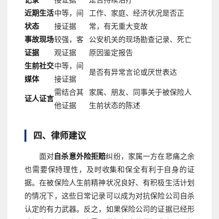
近期生活
中等，间
工作、家庭、经济状况是否正
状态
接证据
常，有无重大变故
事故现场
较强，客
公安机关的现场勘查记录、死亡
证据
观证据
原因鉴定报告
生前社交
中等，间
是否有异常言论或厌世表达
媒体
接证据
需结合其
家属、朋友、同事关于被保险人
证人证言
他证据
生前状态的陈述
四、律师建议
面对
自杀意外险拒赔
纠纷，家属一方在悲痛之余
也需要保持理性，及时收集和保全有利于自身的证
据。在被保险人生前精神状况良好、有积极生活计划
的情况下，这些日常记录可以成为对抗保险公司自杀
认定的有力武器。反之，如果保险公司的证据已经形