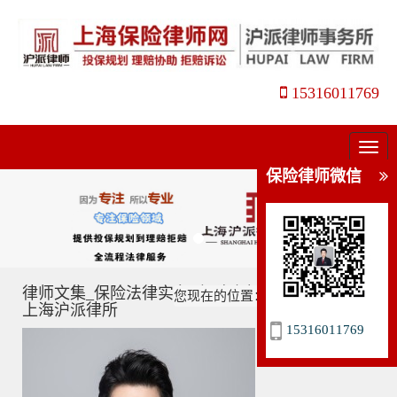
15316011769
菜
单
保险律师微信
律师文集_保险法律实务_保险案例分析_姜瑛律师_
您现在的位置：
主页
>
律师文集
>
上海沪派律所
15316011769