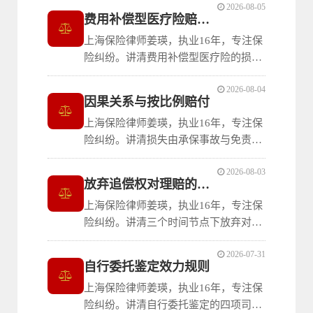
2026-08-05
心给付条款不能主张无效、仅针对严重
费用补偿型医疗险赔付规则
背离公平的隐藏性义务条款，并以索赔
上海保险律师姜瑛，执业16年，专注保
前置条件为例说明典型无效情形。
险纠纷。讲清费用补偿型医疗险的损失
补偿原则：合同中的扣减条款有效、被
2026-08-04
保险人可先行向保险公司索赔、第三方
因果关系与按比例赔付
赔付与保险金总和超过实际损失时构成
上海保险律师姜瑛，执业16年，专注保
不当得利须返还。
险纠纷。讲清损失由承保事故与免责事
由共同导致时的处理规则：法院按承保
2026-08-03
风险所占比例判决赔付，双方各负举证
放弃追偿权对理赔的影响
责任不可免除，帮助消费者理解因果关
上海保险律师姜瑛，执业16年，专注保
系争议中的按比例赔付规则。
险纠纷。讲清三个时间节点下放弃对第
三者追偿权的不同后果：事故后赔付前
2026-07-31
放弃则保险公司不赔、赔付后放弃无
自行委托鉴定效力规则
效、合同签订前预先放弃需审查条款效
上海保险律师姜瑛，执业16年，专注保
力，帮助消费者避开私了陷阱。
险纠纷。讲清自行委托鉴定的四项司法