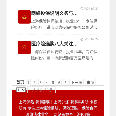
审查标准、对方提出异议时申请司法鉴
2026-07-30
定的责任分配规则，以及双方均不申请
网络投保说明义务与举证
鉴定时法院的释明与处理方式，帮助消
上海保险律师姜瑛，执业16年，专注保
费者理解鉴定策略的利弊。
险纠纷。讲清网络投保中保险公司说明
义务的认定标准：仅提供链接不算主动
2026-07-29
展示、须用特殊标识提示免责条款、举
医疗险选购八大关注要点
证责任在保险公司须提交可回溯管理数
上海保险律师姜瑛，执业16年，专注保
据，以及消费者可要求还原投保操作轨
险纠纷。逐一拆解选购百万医疗险的基
迹的维权要点。
本要素与责任要素：保证续保与不保证
续保的核心差异、免赔额比保额更影响
理赔体验、有社保身份未用社保结算的
首页
1
2
3
4
5
6
7
下一页
末页
赔付比例变化、院外药责任是否包含等
八大关键要点。
共
8
页
72
条
上海保险律师姜瑛｜上海沪派律师事务所 版权
所有 专注上海保险拒赔、保险理赔、保险合同
纠纷法律业务 |
网站备案号：沪ICP备