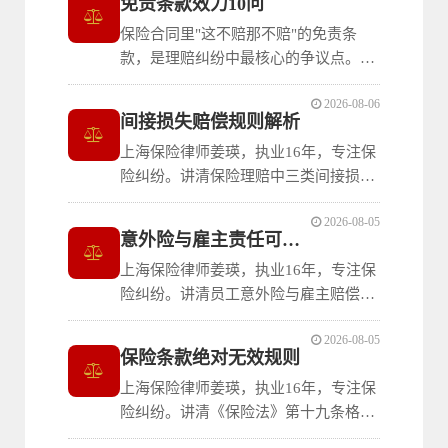
免责条款效力10问
保险合同里"这不赔那不赔"的免责条
款，是理赔纠纷中最核心的争议点。提
示不到位无效、说明不充分不生效、藏
2026-08-06
在其他章节的"隐性免责"同样要受规
间接损失赔偿规则解析
制。上海保险律师姜瑛结合《保险法》
上海保险律师姜瑛，执业16年，专注保
及司法裁判实务，系统梳理免责条款效
险纠纷。讲清保险理赔中三类间接损失
力认定与抗辩的10个核心问题。
的赔偿规则：资金占用损失依法可以主
2026-08-05
张、停业损失及律师费等合同未约定时
意外险与雇主责任可否兼得
一般不予支持，但因保险公司自身原因
上海保险律师姜瑛，执业16年，专注保
导致未及时赔偿的除外。
险纠纷。讲清员工意外险与雇主赔偿责
任的核心规则：意外险保险金不能冲抵
2026-08-05
雇主赔偿责任、员工有权获得双重赔
保险条款绝对无效规则
偿、企业应投保雇主责任险而非仅投保
上海保险律师姜瑛，执业16年，专注保
员工意外险才能转嫁用工风险。
险纠纷。讲清《保险法》第十九条格式
条款绝对无效规则的严格适用条件：核