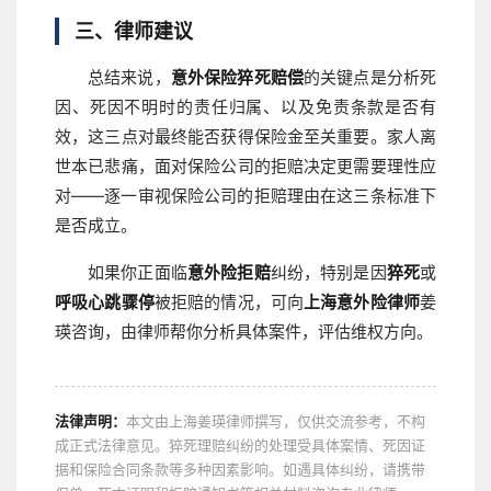
三、律师建议
总结来说，
意外保险猝死赔偿
的关键点是分析死
因、死因不明时的责任归属、以及免责条款是否有
效，这三点对最终能否获得保险金至关重要。家人离
世本已悲痛，面对保险公司的拒赔决定更需要理性应
对——逐一审视保险公司的拒赔理由在这三条标准下
是否成立。
如果你正面临
意外险拒赔
纠纷，特别是因
猝死
或
呼吸心跳骤停
被拒赔的情况，可向
上海意外险律师
姜
瑛咨询，由律师帮你分析具体案件，评估维权方向。
法律声明：
本文由上海姜瑛律师撰写，仅供交流参考，不构
成正式法律意见。猝死理赔纠纷的处理受具体案情、死因证
据和保险合同条款等多种因素影响。如遇具体纠纷，请携带