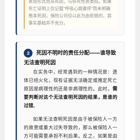
表现形式而非死因，与猝死性质类似。如果
死亡证明上仅记载“呼吸心跳骤停”而未明确
根本死因，保险公司仅以此为由拒赔的，其
事实基础并不充分。
死因不明时的责任分配——谁导致
2
无法查明死因
在实务中，经常遇到的一种情况是：遗
体已经火化，现有证据无法确定或推定死亡
原因是病理性的还是非病理性的。此时，
需
要判断对这个无法查明死因的结果，是谁的
过错
。
如果无法查明死因是由于被保险人一方
的故意或重大过失导致的，那么被保险人一
方可能需要承担不利后果。反之，如果是由