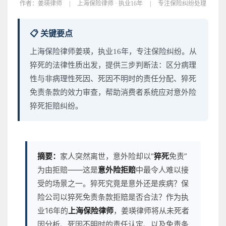
作者：
姜瑛律师
|
上海保险律师 · 执业16年
|
专注保险纠纷处理
📋 关键要点
上海保险律师姜瑛，执业16年，专注保险纠纷。从
猝死的法律性质出发，提供三步判断法：区分病理
性与非病理性死因、死因不明时的责任分配、猝死
免责条款的效力审查，帮助消费者系统应对意外险
猝死拒赔纠纷。
摘要：
家人突然离世，意外险却以“
猝死
免责”
为由拒赔——这是
意外险拒赔
中最令人难以接
受的场景之一。猝死究竟是意外还是疾病？保
险公司以猝死免责条款拒赔是否合法？作为执
业16年的
上海保险律师
，姜瑛律师将从未死者
因分析、死因不明时的责任认定、以及免责条