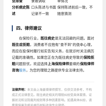
业排查
录被调取
单情况
分析病史陈
口头陈述与书面
保持陈述前后一致，不
述
记录不一致
随意猜测
四、律师建议
在保险行业，
既往病史
是无法回避的问题。面对
既往症拒赔
，消费者不应抱有“查不到”的侥幸心理，
而应在投保时履行如实告知义务，在就诊时关注病历
记载的准确性。如果您正在为既往病史导致的
保险拒
赔
问题担忧，欢迎选择
上海保险律师
姜瑛的
保险律师
咨询
服务
，为您的理赔之路提供专业法律支持。
法律声明：
本文由上海姜瑛律师撰写，仅供交流参考，不构
成正式法律意见。既往病史相关的理赔纠纷受具体案情、证
据状况和法院裁判规则等多种因素影响。如遇具体纠纷，请
携带保单及相关病历材料咨询专业律师。