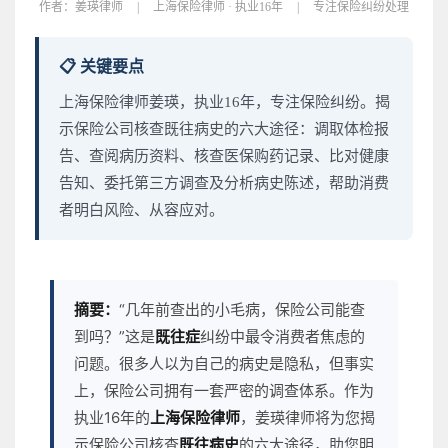
作者：
姜瑛律师
|
上海保险律师 · 执业16年
|
专注保险纠纷处理
📋 关键要点
上海保险律师姜瑛，执业16年，专注保险纠纷。揭
示保险公司核查既往病史的六大途径：调取体检报
告、查阅病历资料、核查医保购药记录、比对健康
告知、委托第三方调查及分析病史陈述，帮助消费
者明白风险、从容应对。
摘要：
“几年前查出的小毛病，保险公司能查
到吗？”这是
既往症
纠纷中最令消费者焦虑的
问题。很多人以为自己的病史是隐私，但事实
上，保险公司拥有一套严密的调查体系。作为
执业16年的
上海保险律师
，姜瑛律师将为您揭
示保险公司核查
既往病史
的六大途径，助您明