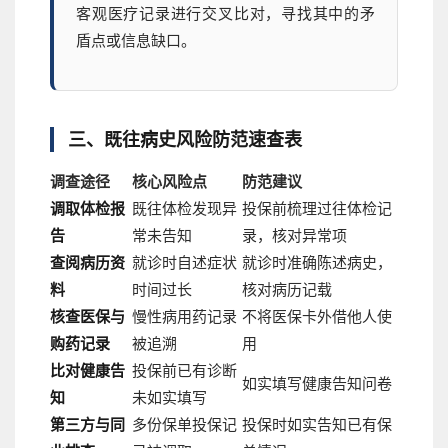
客观医疗记录进行交叉比对，寻找其中的矛
盾点或信息缺口。
三、既往病史风险防范速查表
调查途径
核心风险点
防范建议
调取体检报
既往体检发现异
投保前梳理过往体检记
告
常未告知
录，核对异常项
查阅病历资
就诊时自述症状
就诊时准确陈述病史，
料
时间过长
核对病历记载
核查医保与
慢性病用药记录
不将医保卡外借他人使
购药记录
被追溯
用
比对健康告
投保前已有诊断
如实填写健康告知问卷
知
未如实填写
第三方与同
多份保单投保记
投保时如实告知已有保