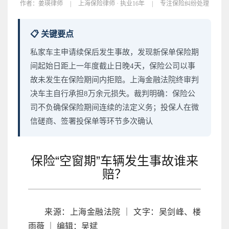
作者：
姜瑛律师
|
上海保险律师 · 执业16年
|
专注保险纠纷处理
📋 关键要点
私家车主申请续保后发生事故，发现新保单保险期
间起始日距上一年度截止日晚4天，保险公司以事
故未发生在保险期间内拒赔。上海金融法院终审判
决车主自行承担8万余元损失。裁判明确：保险公
司不负确保保险期间连续的法定义务；投保人在微
信磋商、签署投保单等环节多次确认
保险“空窗期”车辆发生事故谁来
赔？
来源：上海金融法院 ｜ 文字：吴剑峰、楼
雨薇 ｜ 编辑：吴斌