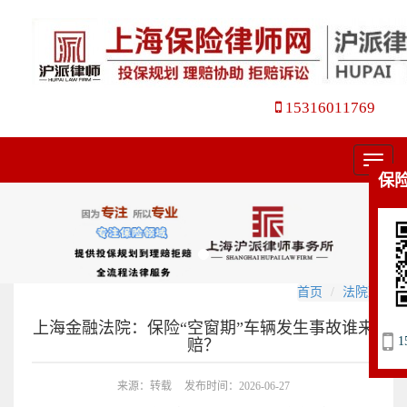
15316011769
菜
保
单
首页
法院观点
上海金融法院：保险“空窗期”车辆发生事故谁来
1
赔？
来源：转载
发布时间：2026-06-27