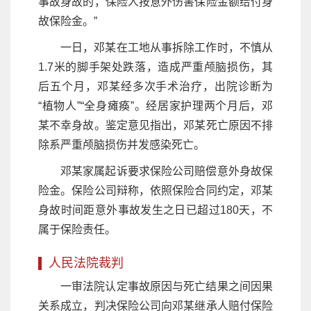
事故身故的，保险人按意外伤害保险金额给付身
故保险金。”
一日，邓某在工地从事拆除工作时，不慎从
1.7米的脚手架处跌落，造成严重颅脑损伤，其
后五个月，邓某经多次手术治疗，出院诊断为
“植物人”“全身瘫痪”。经居家护理两个月后，邓
某不幸身故。鉴定意见指出，邓某死亡原因不排
除系严重颅脑损伤并发感染死亡。
邓某家属起诉要求保险公司赔偿意外身故保
险金。保险公司辩称，依照保险合同约定，邓某
身故时间距意外事故发生之日已超过180天，不
属于保险责任。
人民法院裁判
一审法院认定事故原因与死亡结果之间因果
关系成立，判决保险公司向邓某继承人赔付保险