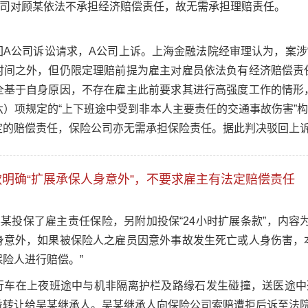
公司对顾某依法不承担经济赔偿责任，故无需承担理赔责任。
A公司诉讼请求，A公司上诉。上海金融法院经审理认为，案涉“
时间之外，但仍限定理赔前提为雇主对雇员依法负有经济赔偿责
全基于自身原因，不存在雇主此前要求其进行高强度工作的情形
）项规定的“上下班途中受到非本人主要责任的交通事故伤害”
定的赔偿责任，保险公司亦无需承担保险责任。据此判决驳回上
明确“扩展承保人身意外”，不要求雇主有法定赔偿责任
某投保了雇主责任保险，另附加投保“24小时扩展条款”，内容
身意外，如果被保险人之雇员因意外事故发生死亡或人身伤害，
险人进行赔偿。”
行车在上夜班途中与机非隔离护栏及路缘石发生碰撞，送医途中
益转让给吴某继承人。吴某继承人向保险公司索赔遭拒后诉至法