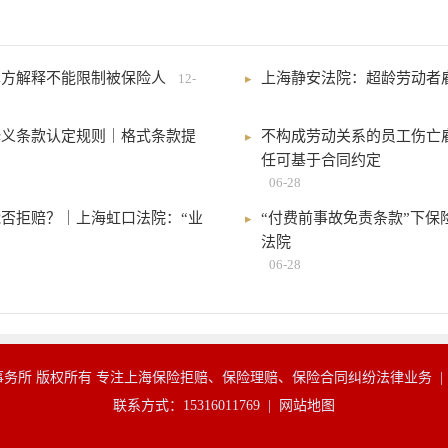
单方解释不能限制被保险人
上海静安法院：超龄劳动者
12-
释义条款认定规则｜格式条款提
不构成劳动关系的员工伤亡
任可基于合同约定
06-28
否拒赔？｜上海虹口法院：“业
“付费前事故免责条款”下
法院
06-28
务所 版权所有 专注上海保险拒赔、保险理赔、保险合同纠纷法律业务 
联系方式：15316011769 |
网站地图