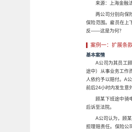
来源：上海金融法
两公司分别向保险
保险范围。雇员在上下
反——这是为何？
案例一：扩展条款
基本案情
A公司为其员工
途中）从事业务工作
人依约予以赔付。A公
前后24小时内发生意
顾某下班途中骑
后诉至法院。
A公司认为，顾某
担理赔责任。保险公司