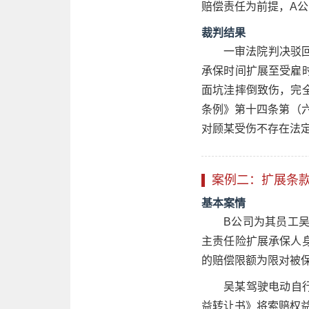
赔偿责任为前提，A
裁判结果
一审法院判决驳回
承保时间扩展至受雇
面坑洼摔倒致伤，完
条例》第十四条第（六
对顾某受伤不存在法
案例二：扩展条款
基本案情
B公司为其员工吴
主责任险扩展承保人
的赔偿限额为限对被保
吴某驾驶电动自
益转让书》将索赔权