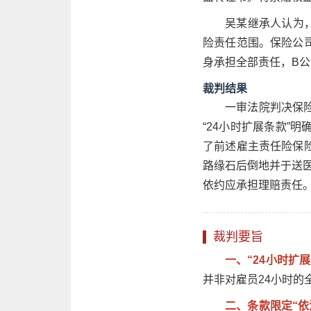
吴某继承人认为，
险责任范围。保险公
身承担全部责任，B
裁判结果
一审法院判决保
“24小时扩展条款”
了前述雇主责任险保
路缘石后倒地并于送医
依约应承担理赔责任
裁判要旨
一、“24小时扩
并非对雇员24小时
二、条款限定“