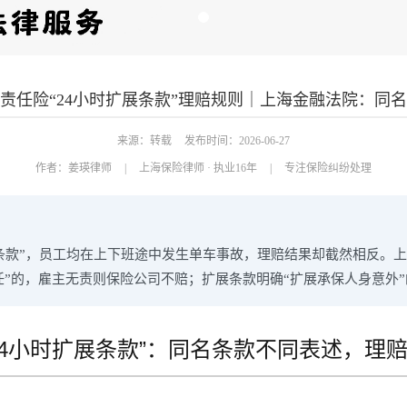
责任险“24小时扩展条款”理赔规则｜上海金融法院：同
来源：转载
发布时间：2026-06-27
作者：
姜瑛律师
|
上海保险律师 · 执业16年
|
专注保险纠纷处理
展条款”，员工均在上下班途中发生单车事故，理赔结果却截然相反。
任”的，雇主无责则保险公司不赔；扩展条款明确“扩展承保人身意外”
24小时扩展条款”：同名条款不同表述，理