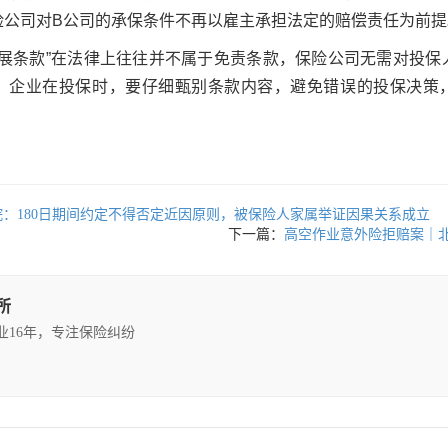
险公司对B公司的承保条件不再以雇主承担法定的赔偿责任为前提
扩展条款”在法律上往往并不属于免责条款，保险公司无需对投
，企业在投保时，要仔细甄别条款内容，避免错误的投保决策
院：180日期间约定不得否定近因原则，被保险人家属举证因果关系成立
下一篇：
高空作业意外险拒赔案｜
所
执业16年，专注保险纠纷