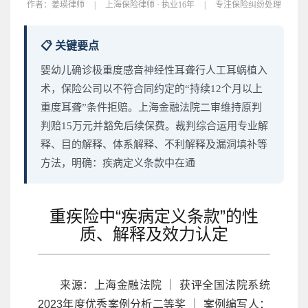
作者：
姜瑛律师
|
上海保险律师 · 执业16年
|
专注保险纠纷处理
📋 关键要点
婴幼儿确诊极重度感音神经性耳聋行人工耳蜗植入
术，保险公司以不符合同约定的“持续12个月以上
重度耳聋”条件拒赔。上海金融法院二审维持原判
判赔15万元并豁免后续保费。裁判综合运用专业解
释、目的解释、体系解释、不利解释及漏洞填补等
方法，明确：疾病定义条款中在通
重疾险中“疾病定义条款”的性
质、解释及效力认定
来源：上海金融法院 ｜ 获评全国法院系统
2023年度优秀案例分析二等奖 ｜ 案例编写人：