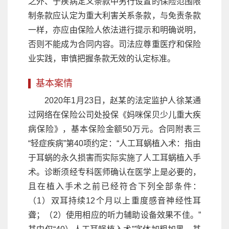
之外、于疾病定义条款中另行设置的保险范围限
制条款应认定为重大利害关系条款，与免责条款
一样，亦应由保险人依法进行提示和明确说明，
否则不能成为合同内容。司法应尊重医疗和保险
业实践，审慎把握条款无效的认定标准。
基本案情
2020年1月23日，赵某的法定监护人徐某通
过网络在保险公司处投保《妈咪保贝少儿重大疾
病保险》，基本保险金额50万元。合同附表三
“轻症疾病”第40项约定：“人工耳蜗植入术：指由
于耳蜗的永久损害而实际实施了人工耳蜗植入手
术。诊断须经专科医师确认在医学上是必要的，
且在植入手术之前已经符合下列全部条件：
（1）双耳持续12个月以上重度感音神经性耳
聋；（2）使用相应的听力辅助设备效果不佳。”