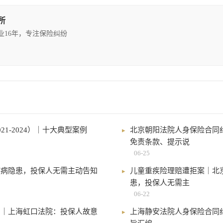
所
执业16年，专注保险纠纷
1-2024）｜十大典型案例
北京朝阳法院人身保险合同纠纷
免责条款、提示说
06-25
疾病隐患，投保人无需主动告知
儿童重疾险理赔遭拒案｜北
患，投保人无需主
06-22
？｜上海虹口法院：投保人故意
上海静安法院人身保险合同纠纷