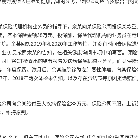
应视为投保人已尽到健康告知的义务，保险公司应当按照合同约
在某保险代理机构业务员的指导下，余某向某保险公司投保某款
590元，基本保险金额38万元。投保前，保险代理机构的业务员在
院。余某回想2019年和2020年工作繁忙，并没有时间去医院
业务员按照余某的告知，在相关健康询问事项中填写否。保险合
，同日将CT检查出的结节报告发送给保险机构业务员，而某保险
第二年度保费。数月后，余某被确诊为左肺恶性肿瘤，向某保险
17年、2018年两次体检未告知，以及存在肺结节等原因拒绝赔
险公司向余某给付重大疾病保险金38万元。保险公司不服，上诉
诉，维持原判。
人的义务，但在现实中，保险公司在“健康告知”中的询问可能