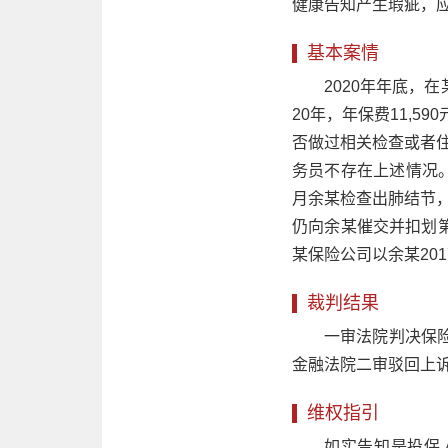
健康告知产生瑕疵，
基本案情
2020年年底，
20年，年保费11,
否做过相关检查或者住
务员不存在上述情况。
月余某检查出肺结节
仍向余某催交并扣划
某保险公司以余某20
裁判结果
一审法院判决保
金融法院二审驳回上
维权指引
如实告知是投保