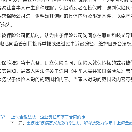
容易让当事人产生多种理解。保险消费者在投保时，遇到保险代
要求保险公司进一步明确其询问的具体内容及限定条件，以免产
产损失。
续被保险公司拒赔时，认为由于保险公司询问存在瑕疵和歧义导
78热线电话向监管部门投诉举报或通过民事诉讼途径，维护自身合法
国保险法》第十六条：订立保险合同，保险人就保险标的或者被
如实告知。最高人民法院关于适用《中华人民共和国保险法》若
义务限于保险人询问的范围和内容。当事人对询问范围及内容有
吗？｜上海金融法院：企业责任可基于合同约定
下一篇：
重疾险“疾病定义条款”的性质、解释及效力认定｜上海金