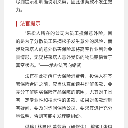
尽到提示和明确说明义务，因此该条款不发生效
力。
法官提示
“采松人所在的公司为员工投保意外险，目
的是为了分散员工采摘松子发生意外的风险，而
涉及采塔人的意外伤害保险却将高空作业列为免
责情形，无疑将采塔人意外受伤的物质赔偿置于
真空状态。”——承办法官向绪武
法官在此提醒广大保险消费者，投保人在签
署保险合同之前，应当认真阅读并理解条款，要
充分了解购买保险产品保障的范围，尤其对于具
有一定专业性和技术性的条款，如果对条款理解
有疑问，要及时询问保险公司，要求其进行充分
地说明，否则可能引发理赔纠纷。
供稿 | 林昱彤 董紫薇（研修生） 编辑 | 张璐