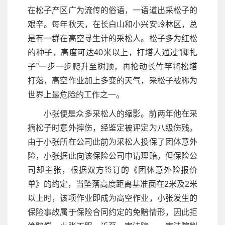
在松子产区广为流传的俗语，一语道出采松子的
艰辛。每年秋天，在长白山和小兴安岭林区，总
是有一群在高空寻生计的采松人。松子多为红松
的种子，高度可达40米以上，打塔人通过“脚扎
子”一步一步爬升至树顶，再抡动长竹竿将松塔
打落，高空作业加上多变的天气，采松子被称为
世界上最危险的工作之一。
小张便是众多采松人的缩影。前两年他在采
摘松子时意外摔伤，经鉴定被评定为八级伤残。
由于小张所在公司此前为采松人投保了团体意外
险，小张据此向该保险公司申请理赔。但保险公
司却主张，根据双方签订的《团体意外险报价
单》的约定，当坠落高度距离基准面在2米及2米
以上时，该项作业即成为高空作业，小张发生的
保险事故属于保险合同约定的免赔情形，因此拒