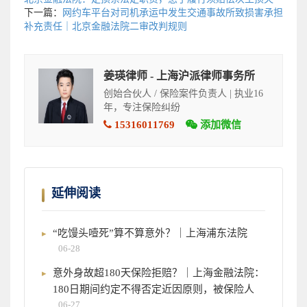
下一篇：
网约车平台对司机承运中发生交通事故所致损害承担
补充责任｜北京金融法院二审改判规则
姜瑛律师 - 上海沪派律师事务所
创始合伙人 / 保险案件负责人 | 执业16
年，专注保险纠纷
15316011769
添加微信
延伸阅读
“吃馒头噎死”算不算意外？｜上海浦东法院
06-28
意外身故超180天保险拒赔？｜上海金融法院：
180日期间约定不得否定近因原则，被保险人
06-27