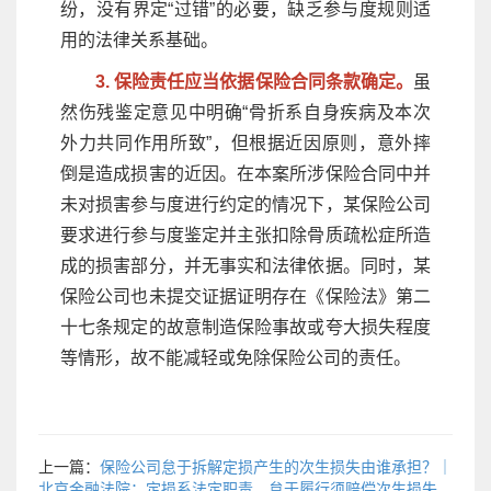
纷，没有界定“过错”的必要，缺乏参与度规则适
用的法律关系基础。
3. 保险责任应当依据保险合同条款确定。
虽
然伤残鉴定意见中明确“骨折系自身疾病及本次
外力共同作用所致”，但根据近因原则，意外摔
倒是造成损害的近因。在本案所涉保险合同中并
未对损害参与度进行约定的情况下，某保险公司
要求进行参与度鉴定并主张扣除骨质疏松症所造
成的损害部分，并无事实和法律依据。同时，某
保险公司也未提交证据证明存在《保险法》第二
十七条规定的故意制造保险事故或夸大损失程度
等情形，故不能减轻或免除保险公司的责任。
上一篇：
保险公司怠于拆解定损产生的次生损失由谁承担？｜
北京金融法院：定损系法定职责，怠于履行须赔偿次生损失