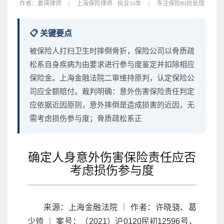
作者：
姜瑛律师
|
上海保险律师 · 执业16年
|
专注保险纠纷处理
📋 关键要点
被保险人打扫卫生时摔倒骨折，保险公司以骨质疏
松系自身疾病为由要求进行参与度鉴定并扣除相应
保险金。上海金融法院二审维持原判，认定保险公
司应全额赔付。裁判明确：意外伤害保险责任判定
应依据近因原则，意外摔倒是造成损害的近因，无
需考虑损伤参与度；骨质疏松系正
确定人身意外伤害保险责任应否
考虑损伤参与度
来源：上海金融法院 ｜ 作者：许晓骁、葛
少帅 ｜ 案号：（2021）沪0120民初12596号，