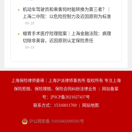
机动车驾驶员和乘客何时能转换为第三者？｜
上海二中院：以危险控制力及近因原则为标准
06-28
缩胃手术医疗险理赔案｜上海金融法院：病理
切除非美容，近因原则认定保险责任
06-18
上海保险律师姜瑛｜上海沪派律师事务所 版权所有 专注上海
保险拒赔、保险理赔、保险合同纠纷法律业务 |
网站备案
号：沪ICP备2021027437号
联系方式：15316011769 |
网站地图
沪公网安备 31010402009391号