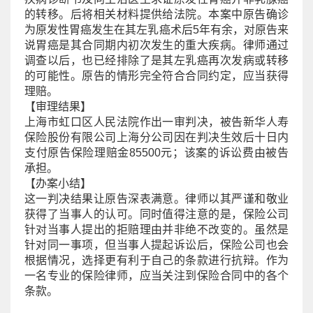
的转移。后将相关材料提供给法院。本案中原告确诊
为原发性胃癌发生在其左乳癌术后5年有余，对原告来
说胃癌是其合同期内初次发生的重大疾病。律师通过
调查以后，也已经排除了是其左乳癌再次发病或转移
的可能性。原告的情形完全符合合同约定，应当获得
理赔。
【审理结果】
上海市虹口区人民法院作出一审判决，被告新华人寿
保险股份有限公司上海分公司因在判决生效后十日内
支付原告保险理赔金85500元；该案的诉讼费由被告
承担。
【办案小结】
这一判决结果让原告深表满意。律师以其严谨和敬业
获得了当事人的认可。同时值得注意的是，保险公司
针对当事人提出的拒赔理由并非绝不改变的。虽然是
针对同一事项，但当事人提起诉讼后，保险公司也会
根据情况，选择更有利于自己的条款进行抗辩。作为
一名专业的保险律师，应当关注到保险合同中的各个
条款。