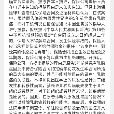
确立诉讼策略，据原告本人描述，保险公司理赔人员
在电话中告知的拒赔理由是未如实告知。但
经上海保
险
律师查看相关保险合同及证据材料后认为：在该案
中，虽然原告确诊为原发性胃癌的5年前曾患有乳腺
癌，而对于该情况在投保告知书中因业务员的误导未
进行披露，但根据《中华人民共和国保险法》第16条
中不可抗辩期限的规定“自合同成立之日起超过二年
的，保险人不得解除合同；发生保险事故的，保险人
应当承担赔偿或者给付保险金的责任。”该案件中，到
沈某确诊原发性胃癌时，保险合同成立生效已经超过2
年期限，保险公司不能以此为由拒绝理赔。开庭后，
保险公司一方提出拒赔的理由是原告5年前曾患有乳腺
癌因此不符合保险合同约定确诊初次发生本合同所指
的重大疾病的要求，并且不能排除目前的胃癌与乳腺
癌的关联性。本律师提出医学上的原发性是针对于继
发性和转移性而言，就是说某种疾病最先发生于某个
组织或者器官，对于该组织或者器官来说，该疾病就
是原发的。因此，在原告诊断为原发性胃癌的情况下
就可以排除乳腺癌转移的可能性。庭审后，本律师向
法院申请了调查令，前往原告确诊及治疗的医院开具
疾病诊断书及向主治医生求证原发性胃癌并非乳腺癌