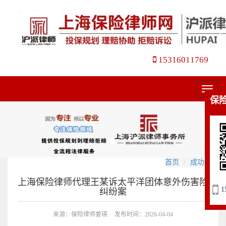
15316011769
菜
保
单
首页
成功案例
上海保险律师代理王某诉太平洋团体意外伤害险
1
纠纷案
来源：保险律师姜瑛
发布时间：2026-04-04