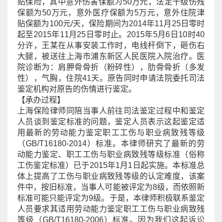
贴保险，其中意外伤害保额为50万元，法定十级伤残
保额为50万元，意外医疗保额为5万元，意外住院津
贴保额为100元/天，保险期间为2014年11月25日零时
起至2015年11月25日零时止。2015年5月6日10时40
分许，王某在从事安装工作时，电线杆倒下，砸伤右
大腿，被送往上海市浦东新区人民医院入院治疗。医
院诊断为：肩胛骨骨折（粉碎性），肋骨骨折（多发
性），气胸，住院41天。原告同时申请法院委托司法
鉴定机构对原告的伤情进行鉴定。
【承办过程】
上海保险
律师同陪当事人前往司法鉴定过程中和鉴定
人员谈到鉴定标准的问题，鉴定人员表示这起鉴定适
用最新的劳动能力鉴定职工工伤与职业病致残等级
（GB/T16180-2014）标准。本律师研究了最新的劳
动能力鉴定、职工工伤与职业病致残等级标准（俗称
工伤鉴定标准）已于2015年1月1日起实施。本标准总
体上提高了工伤与职业病致残等级的认定难度，该案
件中，按旧标准，当事人可能被评定为8级，而依照新
标准可能只能评定为9级。于是，本律师积极联系鉴定
人员要求其适用劳动能力鉴定职工工伤与职业病致残
等级（GB/T16180-2006）标准。因为我们这起诉讼