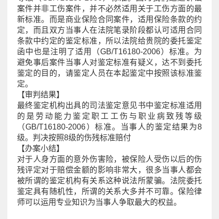
案件并非工伤案件，并不必然适用关于工伤方面的最
新标准。而是商业保险合同案件，适用保险条款的约
定，而且双方当事人在法院笔录阶段都认可适用合同
条款中约定的鉴定标准，所以法院给贵院的委托鉴定
函中也是注明了适用（GB/T16180-2006）标准。为
避免事后案件当事人对鉴定标准有疑义，达不到委托
鉴定的目的，请鉴定人员在本起鉴定中按照该标准鉴
定。
【审判结果】
最终鉴定机构出具的司法鉴定意见书中鉴定标准适用
的是劳动能力鉴定职工工伤与职业病致残等级
（GB/T16180-2006）标准。当事人的鉴定结果为8
级。判决按照8级的伤残标准赔付
【办案小结】
对于人身方面的意外伤害险，被保险人受伤以后的伤
残评定对于赔偿金额的影响非常大，很多当事人都会
被所谓的鉴定机构有关系这种说法所蒙骗。法院委托
鉴定具有随机性，所谓的关系大多并不可靠。
保险
律
师可以运用专业知识为当事人争取最大的权益。