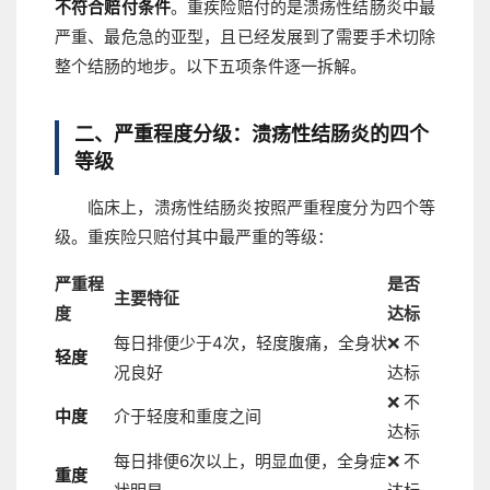
不符合赔付条件
。重疾险赔付的是溃疡性结肠炎中最
严重、最危急的亚型，且已经发展到了需要手术切除
整个结肠的地步。以下五项条件逐一拆解。
二、严重程度分级：溃疡性结肠炎的四个
等级
临床上，溃疡性结肠炎按照严重程度分为四个等
级。重疾险只赔付其中最严重的等级：
严重程
是否
主要特征
度
达标
每日排便少于4次，轻度腹痛，全身状
❌ 不
轻度
况良好
达标
❌ 不
中度
介于轻度和重度之间
达标
每日排便6次以上，明显血便，全身症
❌ 不
重度