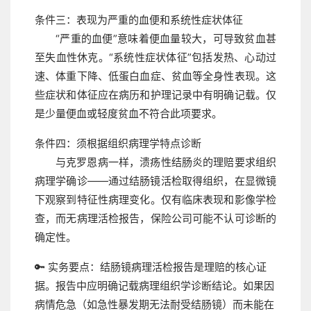
条件三：表现为严重的血便和系统性症状体征
“严重的血便”意味着便血量较大，可导致贫血甚
至失血性休克。“系统性症状体征”包括发热、心动过
速、体重下降、低蛋白血症、贫血等全身性表现。这
些症状和体征应在病历和护理记录中有明确记载。仅
是少量便血或轻度贫血不符合此项要求。
条件四：须根据组织病理学特点诊断
与克罗恩病一样，溃疡性结肠炎的理赔要求组织
病理学确诊——通过结肠镜活检取得组织，在显微镜
下观察到特征性病理变化。仅有临床表现和影像学检
查，而无病理活检报告，保险公司可能不认可诊断的
确定性。
🔑 实务要点：
结肠镜病理活检报告是理赔的核心证
据。报告中应明确记载病理组织学诊断结论。如果因
病情危急（如急性暴发期无法耐受结肠镜）而未能在