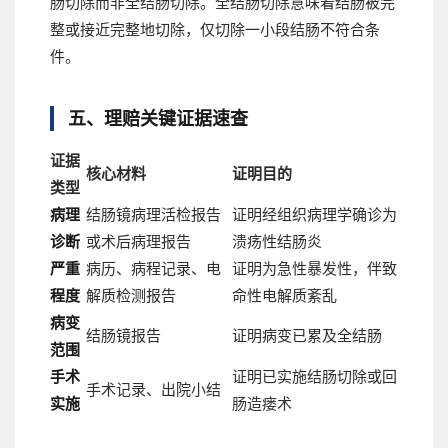
肠切除而非全结肠切除。全结肠切除意味着结肠被完
整或接近完整地切除，仅切除一小段结肠不符合条
件。
五、理赔关键证据速查
证据
核心材料
证明目的
类型
病理
结肠镜病理活检报告
证明经组织病理学确诊为
诊断
或术后病理报告
溃疡性结肠炎
严重
病历、病程记录、电
证明为急性暴发性，伴致
程度
解质检测报告
命性电解质紊乱
病变
结肠镜报告
证明病变已累及全结肠
范围
手术
证明已实施结肠切除或回
手术记录、出院小结
实施
肠造瘘术