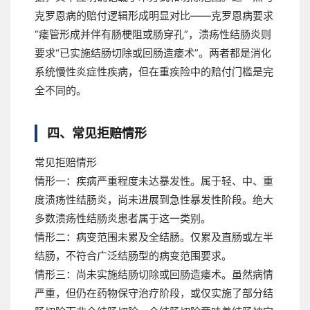
克罗恩病的赔付逻辑形成明显对比——克罗恩病要求
“瘘管形成并伴有肠梗阻或肠穿孔”，溃疡性结肠炎则
要求“已实施结肠切除或回肠造瘘术”。两者都是消化
系统慢性炎症性疾病，但在重疾险中的赔付门槛是完
全不同的。
四、常见拒赔情形
常见拒赔情形
情形一：疾病严重程度未达暴发性。
属于轻、中、重
度溃疡性结肠炎，尚未进展到急性暴发性阶段。绝大
多数溃疡性结肠炎患者属于这一类别。
情形二：病变范围未累及全结肠。
仅累及直肠或左半
结肠，不符合广泛结肠型的病变范围要求。
情形三：尚未实施结肠切除或回肠造瘘术。
虽然病情
严重，但仍在药物保守治疗阶段，或仅实施了部分结