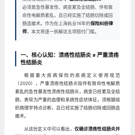
必须是急性暴发性、病变累及全结肠、伴有致
命性电解质紊乱，且已经实施了结肠切除或回
肠造瘘术。作为在上海执业16年的
保险纠纷律
师
，本文将逐一拆解这五项赔付门槛。
一、核心认知：溃疡性结肠炎 ≠ 严重溃疡
性结肠炎
根据重大疾病保险的疾病定义使用规范
（2020），严重溃疡性结肠炎指伴有致命性电解质
紊乱的急性暴发性溃疡性结肠炎，病变已经累及全结
肠，表现为严重的血便和系统性症状体征，须根据组
织病理学特点诊断，且已经实施了结肠切除或回肠造
瘘术。
从这份定义中可以看出，
仅确诊溃疡性结肠炎并