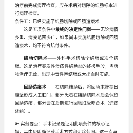
治疗前完成病理检查，应在术后对切除的结肠标本进
行病理检查。
条件五：已经实施了结肠切除或回肠造瘘术
这是五项条件中
最终的决定性门槛
——无论病情
多重、病变范围多广，如果尚未实施结肠切除或回肠
造瘘术，均不符合赔付条件。
结肠切除术
——外科手术切除全结肠或次全结
肠。这是治疗暴发性溃疡性结肠炎的终极手段，当药
物治疗无效、出现中毒性巨结肠或大出血时实施。
回肠造瘘术
——在切除结肠后，将回肠末端提出
腹壁形成人工肛门。部分患者在结肠切除术后会保留
回肠造瘘，部分会在后期进行回肠肛管吻合术（造瘘
还纳）。
🔑 实务要点：
手术记录是证明此项条件的核心证
据，其中应明确记载手术方式和切除范围。这一点与