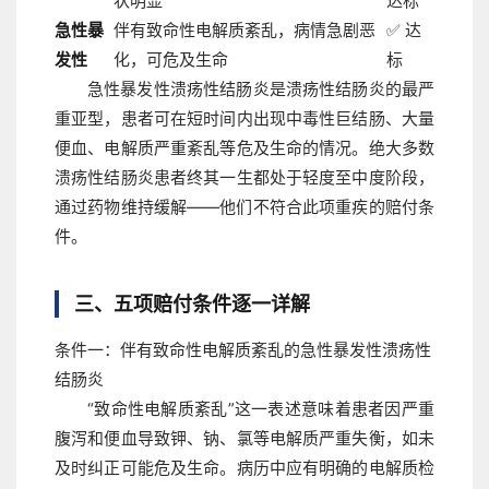
状明显
达标
急性暴
伴有致命性电解质紊乱，病情急剧恶
✅ 达
发性
化，可危及生命
标
急性暴发性溃疡性结肠炎是溃疡性结肠炎的最严
重亚型，患者可在短时间内出现中毒性巨结肠、大量
便血、电解质严重紊乱等危及生命的情况。绝大多数
溃疡性结肠炎患者终其一生都处于轻度至中度阶段，
通过药物维持缓解——他们不符合此项重疾的赔付条
件。
三、五项赔付条件逐一详解
条件一：伴有致命性电解质紊乱的急性暴发性溃疡性
结肠炎
“致命性电解质紊乱”这一表述意味着患者因严重
腹泻和便血导致钾、钠、氯等电解质严重失衡，如未
及时纠正可能危及生命。病历中应有明确的电解质检