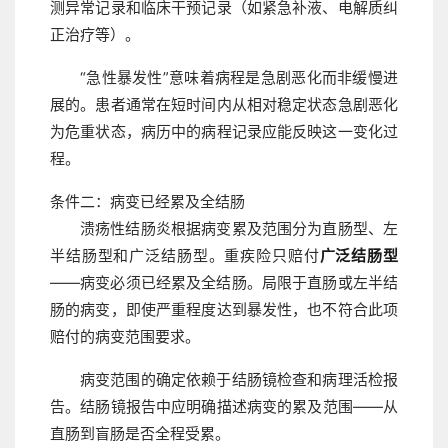
测异常记录和临床干预记录（如紧急补液、电解质纠
正治疗等）。
“急性暴发性”意味着病程是急剧恶化而非缓慢进
展的。患者通常在短时间内从相对稳定状态急剧恶化
为危重状态，病历中的病程记录应能反映这一变化过
程。
条件二：病变已经累及全结肠
溃疡性结肠炎根据病变累及范围分为直肠型、左
半结肠型和广泛结肠型。重疾险只赔付
广泛结肠型
——病变必须已经累及全结肠。局限于直肠或左半结
肠的病变，即使严重程度达到暴发性，也不符合此项
赔付的病变范围要求。
病变范围的确定依赖于结肠镜检查和病理活检报
告。结肠镜报告中应明确描述病变的累及范围——从
直肠到盲肠是否全程受累。