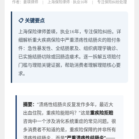
作者：
姜瑛律师
|
上海保险律师 · 执业16年
|
专注保险纠纷处理
📋 关键要点
上海保险律师姜瑛，执业16年，专注保险纠纷。详
细解析重大疾病保险中严重溃疡性结肠炎的赔付条
件：急性暴发性、全结肠累及、组织病理学确诊、
已实施结肠切除或回肠造瘘术。逐一拆解五项赔付
门槛与理赔关键证据，帮助消费者理解理赔核心要
求。
摘要：
“溃疡性结肠炎反复发作多年，最近大
出血住院，重疾险能赔吗？”这是
重疾险拒赔
咨询中一个涉及消化系统重症的常见问题。很
多消费者不知道的是，重疾险保障的并非所有
溃疡性结肠炎，而是
“严重溃疡性结肠炎”
——