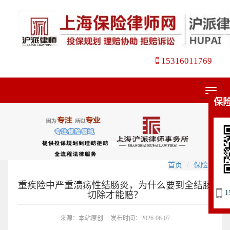
15316011769
菜
保
单
首页
保险理赔
重疾险中严重溃疡性结肠炎，为什么要到全结肠
1
切除才能赔？
来源：本站原创
发布时间：2026-06-07