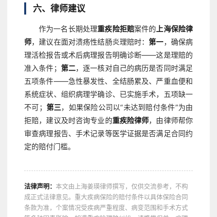
六、律师建议
作为一名长期处理
重疾险拒赔
案件的
上海保险律
师
，建议在面对溃疡性结肠炎理赔时：
第一
，确保病
理活检报告或术后病理报告明确诊断——这是理赔的
准入条件；
第二
，逐一核对自己的病历是否同时满足
五项条件——急性暴发性、全结肠累及、严重血便和
系统症状、组织病理学确诊、已实施手术，五项缺一
不可；
第三
，如果保险公司以“未达到赔付条件”为由
拒赔，建议及时咨询专业的
重疾险律师
，由律师帮你
审查病理报告、手术记录等医学证据是否满足合同约
定的赔付门槛。
法律声明：
本文由上海姜瑛律师撰写，仅供交流参考，不构
成正式法律意见。重大疾病保险的赔付条件以具体保险合同
条款为准，个案情况受疾病严重程度、病变范围和手术方式