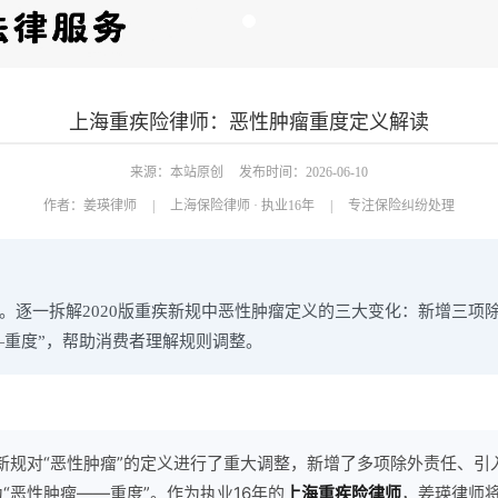
上海重疾险律师：恶性肿瘤重度定义解读
来源：本站原创
发布时间：2026-06-10
作者：
姜瑛律师
|
上海保险律师 · 执业16年
|
专注保险纠纷处理
。逐一拆解2020版重疾新规中恶性肿瘤定义的三大变化：新增三项除外
—重度”，帮助消费者理解规则调整。
疾新规对“恶性肿瘤”的定义进行了重大调整，新增了多项除外责任、引入了
“恶性肿瘤——重度”。作为执业16年的
上海重疾险律师
，姜瑛律师