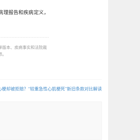
病理报告和疾病定义，
单版本、疾病事实和法院裁
师。
心梗却被拒赔？“较重急性心肌梗死”新旧条款对比解读