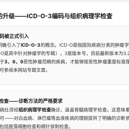
升级——ICD-O-3编码与组织病理学检查
3编码被正式引入
规明确引入了
ICD-O-3
的概念。ICD-O是指国际疾病分类的肿瘤学专
D-O是其中针对肿瘤学的专辑），3是版本号，目前最新版本为3.
于
3、6、9
恶性肿瘤范畴的疾病，才能够按恶性肿瘤重度标准理赔
可参阅本网站专题文章。
检查——诊断方法的严格要求
病灶须经
组织病理学检查
确诊，涵盖骨髓病理学检查。这意味
可——对白血病、淋巴瘤等血液疾病的理赔提供了明确的诊断
包括脱落细胞检查和细针穿刺检查。