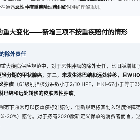
者在遭遇
恶性肿瘤重疾险理赔纠纷
时准确理解规则。
的重大变化——新增三项不按重疾赔付的情形
增的除外责任
订的重大疾病保险规范中，对于恶性肿瘤的除外责任，比旧版增加
或更轻分期的甲状腺癌
；第二，
未发生淋巴结和远处转移，且WHO
泌肿瘤
（G1级别指核分裂数小于2/10 HPF，且Ki-67小于等于
淋巴结和远处转移的皮肤恶性肿瘤
。
规范下通常可以按重疾标准赔付，但新规范将其划入轻度保障
0%-30%）赔付。对于持有2020版新定义保单的消费者而言，
。