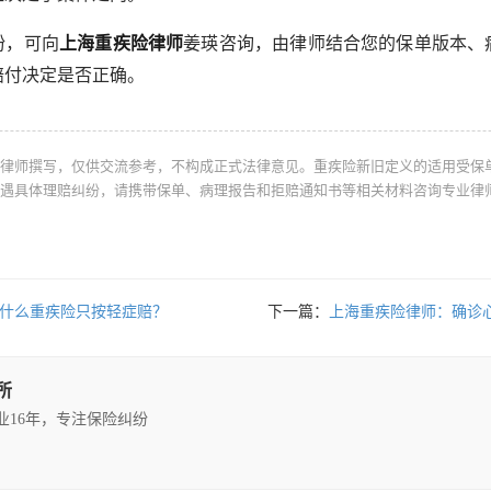
纷，可向
上海重疾险律师
姜瑛咨询，由律师结合您的保单版本、
赔付决定是否正确。
律师撰写，仅供交流参考，不构成正式法律意见。重疾险新旧定义的适用受保
遇具体理赔纠纷，请携带保单、病理报告和拒赔通知书等相关材料咨询专业律
为什么重疾险只按轻症赔？
下一篇：
上海重疾险律师：确诊
所
执业16年，专注保险纠纷