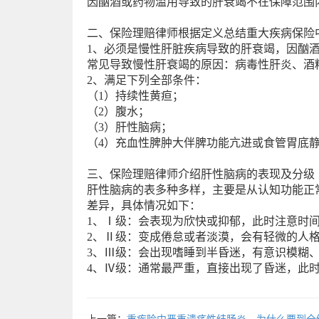
因酗酒或药物滥用导致的肝衰竭不在保障范围
二、保险理赔律师根据定义总结重大疾病保险
1、必须是慢性肝脏疾病导致的肝衰竭，因酗
常见导致慢性肝衰竭的原因：病毒性肝炎、酒
2、满足下列全部条件：
（1）持续性黄疸；
（2）腹水；
（3）肝性脑病；
（4）充血性脾肿大伴脾功能亢进或食管胃底
三、保险理赔律师介绍肝性脑病的表现及分级
肝性脑病的表多种多样，主要是从认知功能正
差异，具体情况如下：
1、Ⅰ级：会表现为欣快或抑郁，此时注意时
2、Ⅱ级：变成倦怠或者淡漠，会有轻微的人
3、Ⅲ级：会出现嗜睡到半昏迷，有意识模糊
4、Ⅳ级：通常最严重，直接出现了昏迷，此