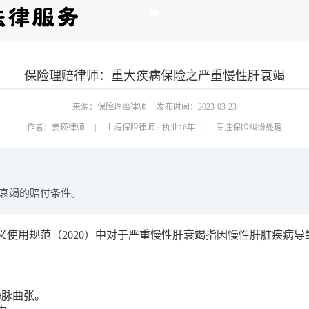
保险理赔律师：重大疾病保险之严重慢性肝衰竭
来源：保险理赔律师
发布时间：2023-03-23
作者：
姜瑛律师
|
上海保险律师 · 执业16年
|
专注保险纠纷处理
衰竭的赔付条件。
使用规范（2020）中对于严重慢性肝衰竭指因慢性肝脏疾病
静脉曲张。