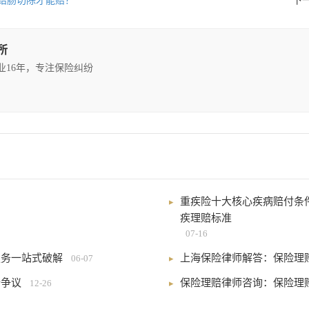
结肠切除才能赔？
下
所
执业16年，专注保险纠纷
重疾险十大核心疾病赔付条件
疾理赔标准
07-16
服务一站式破解
上海保险律师解答：保险理
06-07
赔争议
保险理赔律师咨询：保险理
12-26