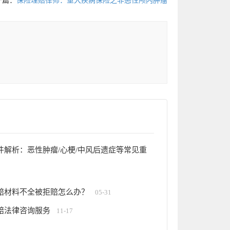
一篇：
保险理赔律师：重大疾病保险之非恶性颅内肿瘤
解析：恶性肿瘤/心梗/中风后遗症等常见重
赔材料不全被拒赔怎么办？
05-31
赔法律咨询服务
11-17