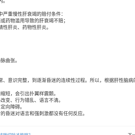
内。
中严重慢性肝衰竭的赔付条件：
酒或药物滥用导致的肝衰竭不赔；
精性肝炎、药物性肝炎。
静脉曲张。
常、意识完整，到逐渐昏迷的连续性过程。所以，根据肝性脑病
间缩短，会引出扑翼样震颤。
格改变、行为错乱、语言不清。
、定向障碍。
时的昏迷对语言和强刺激都没有任何反应。