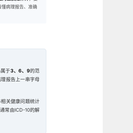
看懂病理报告、准确
码属于
3、6、9
的范
病理报告上一串字母
病与相关健康问题统计
由ICD-10的解