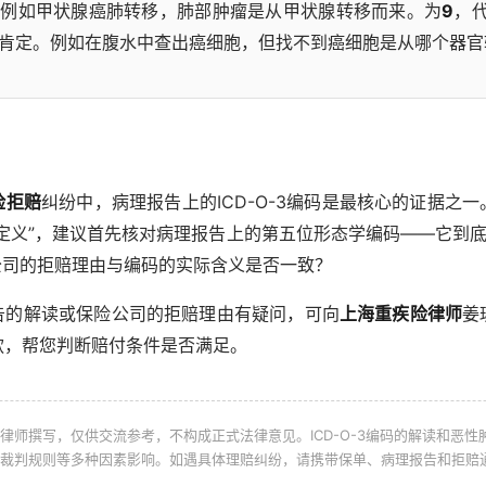
。例如甲状腺癌肺转移，肺部肿瘤是从甲状腺转移而来。为
9
，
肯定。例如在腹水中查出癌细胞，但找不到癌细胞是从哪个器官
险拒赔
纠纷中，病理报告上的ICD-O-3编码是最核心的证据之
定义”，建议首先核对病理报告上的第五位形态学编码——它到底
公司的拒赔理由与编码的实际含义是否一致？
告的解读或保险公司的拒赔理由有疑问，可向
上海重疾险律师
姜
款，帮您判断赔付条件是否满足。
律师撰写，仅供交流参考，不构成正式法律意见。ICD-O-3编码的解读和恶
裁判规则等多种因素影响。如遇具体理赔纠纷，请携带保单、病理报告和拒赔