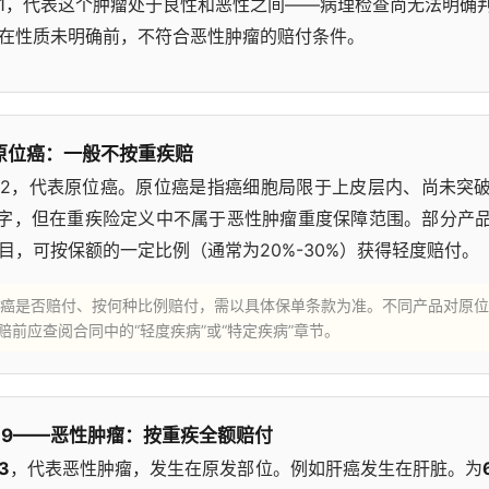
1，代表这个肿瘤处于良性和恶性之间——病理检查尚无法明确
在性质未明确前，不符合恶性肿瘤的赔付条件。
原位癌：一般不按重疾赔
2，代表原位癌。原位癌是指癌细胞局限于上皮层内、尚未突
”字，但在重疾险定义中不属于恶性肿瘤重度保障范围。部分产
目，可按保额的一定比例（通常为20%-30%）获得轻度赔付。
癌是否赔付、按何种比例赔付，需以具体保单条款为准。不同产品对原位
赔前应查阅合同中的“轻度疾病”或“特定疾病”章节。
、9——恶性肿瘤：按重疾全额赔付
3
，代表恶性肿瘤，发生在原发部位。例如肝癌发生在肝脏。为