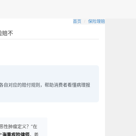
首页
保险理赔
险赔不
至9各自对应的赔付规则，帮助消费者看懂病理报
恶性肿瘤定义？”在
上海重疾险律师
，姜