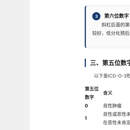
第六位数字
3
斜杠后面的第
较好，低分化预后
三、第五位数
以下是ICD-O
第五位
含义
数字
0
良性肿瘤
良性或恶性
1
在恶性未肯