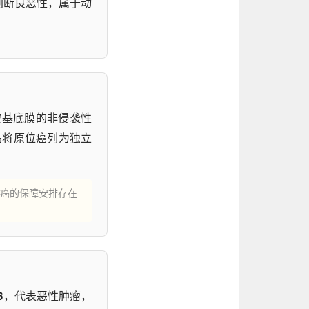
判断良恶性，属于动
破基底膜的非侵袭性
品将原位癌列为独立
癌的保障安排存在
6
，代表恶性肿瘤，