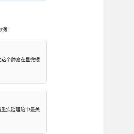
”为例：
生这个肿瘤在显微镜
是重疾险理赔中最关
。