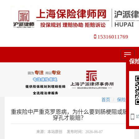
15316011769
菜
保
单
首页
保险理赔
重疾险中严重克罗恩病，为什么要到肠梗阻或肠
1
穿孔才能赔？
来源：本站原创
发布时间：2026-06-07