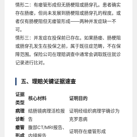
情形二：有瘘管形成但无肠梗阻或肠穿孔。
患者确实
存在肠瘘，但尚未发展到肠梗阻或肠穿孔的程度。或
者仅有肠梗阻但无瘘管形成——两种并发症缺一不
可。
情形三：并发症在投保前已存在。
如果肠瘘、肠梗阻
或肠穿孔发生在投保之前，属于既往症范畴，不在保
障范围。保险公司在理赔调查中通常会调取既往就诊
记录进行比对。
五、理赔关键证据速查
证据
核心材料
证明目的
类型
病理
结肠镜病理活检报
证明经组织病理学确诊为
诊断
告
克罗恩病
瘘管
腹部CT/MRI报告、
证明存在瘘管形成
形成
内镜报告