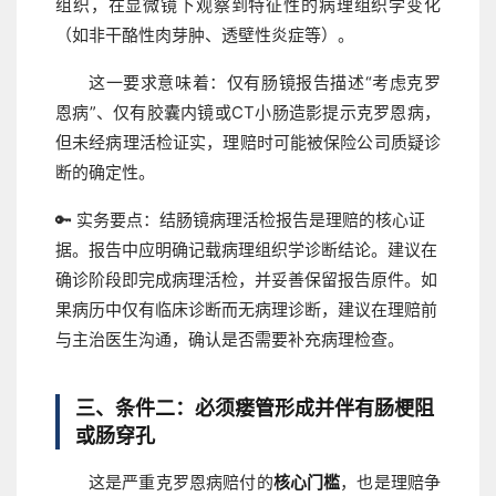
组织，在显微镜下观察到特征性的病理组织学变化
（如非干酪性肉芽肿、透壁性炎症等）。
这一要求意味着：仅有肠镜报告描述“考虑克罗
恩病”、仅有胶囊内镜或CT小肠造影提示克罗恩病，
但未经病理活检证实，理赔时可能被保险公司质疑诊
断的确定性。
🔑 实务要点：
结肠镜病理活检报告是理赔的核心证
据。报告中应明确记载病理组织学诊断结论。建议在
确诊阶段即完成病理活检，并妥善保留报告原件。如
果病历中仅有临床诊断而无病理诊断，建议在理赔前
与主治医生沟通，确认是否需要补充病理检查。
三、条件二：必须瘘管形成并伴有肠梗阻
或肠穿孔
这是严重克罗恩病赔付的
核心门槛
，也是理赔争