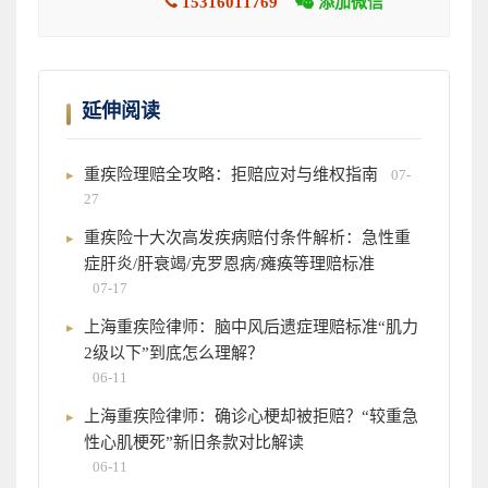
15316011769
添加微信
延伸阅读
重疾险理赔全攻略：拒赔应对与维权指南
07-
27
重疾险十大次高发疾病赔付条件解析：急性重
症肝炎/肝衰竭/克罗恩病/瘫痪等理赔标准
07-17
上海重疾险律师：脑中风后遗症理赔标准“肌力
2级以下”到底怎么理解？
06-11
上海重疾险律师：确诊心梗却被拒赔？“较重急
性心肌梗死”新旧条款对比解读
06-11