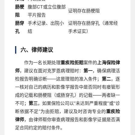
肠梗
腹部CT或立位腹部
证明存在肠梗阻
阻
平片报告
肠穿
手术记录、出院小
证明存在肠穿孔（通常经
孔
结
手术证实）
六、律师建议
作为一名长期处理
重疾险拒赔
案件的
上海保险律
师
，建议在面对克罗恩病理赔时：
第一
，确保病理活
检报告明确诊断——这是理赔的准入条件；
第二
，逐
一核对自己的病历和影像学报告中是否同时有瘘管形
成的记载和肠梗阻（或肠穿孔）的记载——两者缺一
不可；
第三
，如果保险公司以“未达到严重程度”或“诊
断依据不足”为由拒赔，建议及时咨询专业的
重疾险
律师
，由律师帮你审查病理报告和影像学证据是否满
足合同约定的赔付条件。