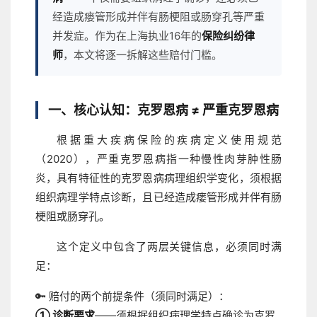
经造成瘘管形成并伴有肠梗阻或肠穿孔等严重
并发症。作为在上海执业16年的
保险纠纷律
师
，本文将逐一拆解这些赔付门槛。
一、核心认知：克罗恩病 ≠ 严重克罗恩病
根据重大疾病保险的疾病定义使用规范
（2020），严重克罗恩病指一种慢性肉芽肿性肠
炎，具有特征性的克罗恩病病理组织学变化，须根据
组织病理学特点诊断，且已经造成瘘管形成并伴有肠
梗阻或肠穿孔。
这个定义中包含了两层关键信息，必须同时满
足：
🔑 赔付的两个前提条件（须同时满足）：
① 诊断要求
——须根据组织病理学特点确诊为克罗