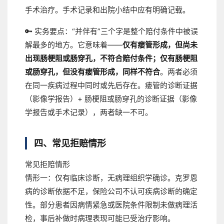
手术治疗。手术记录和出院小结中应有明确记载。
🔑 实务要点：
“并伴有”三个字是整个赔付条件中被误
解最多的地方。它意味着——
仅有瘘管形成，但尚未
出现肠梗阻或肠穿孔，不符合赔付条件；仅有肠梗阻
或肠穿孔，但没有瘘管形成，同样不符合
。两者必须
在同一疾病过程中同时或先后存在。瘘管的诊断证据
（影像学报告）+ 肠梗阻或肠穿孔的诊断证据（影像
学报告或手术记录），两者缺一不可。
四、常见拒赔情形
常见拒赔情形
情形一：仅有临床诊断，无病理组织学确诊。
克罗恩
病的诊断依据不足，保险公司不认可疾病诊断的确定
性。部分患者因病情紧急或医院条件限制未做病理活
检，事后补做时病理表现可能已受治疗影响。