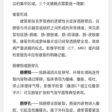
议的集中区域。三个关键概念需要逐一理解：
瘘管形成
瘘管是指克罗恩病的透壁性炎症穿透肠壁后，在
肠管与邻近器官或组织之间形成的异常通道。常见类
型包括肠-肠瘘、肠-膀胱瘘、肠-阴道瘘、肠-皮肤瘘
等。瘘管的形成意味着炎症已经穿透肠壁全层，是疾
病严重进展的标志。影像学检查（CT、MRI）或内镜
检查报告中应有瘘管的明确记载。
肠梗阻或肠穿孔
肠梗阻
——指肠道因炎症狭窄、纤维化或粘连导
致内容物通过障碍，临床表现为腹痛、腹胀、呕吐、
停止排便排气等。影像学检查（腹部CT或立位腹部
平片）可见肠管扩张和气液平面等典型表现。
肠穿孔
——指肠壁全层破裂，肠道内容物进入腹
腔，引起急性腹膜炎。属于外科急症，通常需要紧急