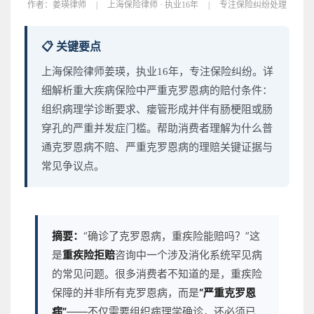
作者：
姜瑛律师
|
上海保险律师 · 执业16年
|
专注保险纠纷处理
📋 关键要点
上海保险律师姜瑛，执业16年，专注保险纠纷。详
细解析重大疾病保险中严重克罗恩病的赔付条件：
组织病理学诊断要求、瘘管形成并伴有肠梗阻或肠
穿孔的严重并发症门槛。帮助消费者理解为什么普
通克罗恩病不赔、严重克罗恩病的理赔关键证据与
常见争议点。
摘要：
“确诊了克罗恩病，重疾险能赔吗？”这
是
重疾险拒赔
咨询中一个涉及消化系统罕见病
的常见问题。很多消费者不知道的是，重疾险
保障的并非所有克罗恩病，而是
“严重克罗恩
病”
——不仅需要组织病理学确诊，还必须已