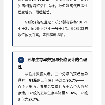
肿瘤细胞增殖活性指标，数值越高代表恶性
程度越高、预后越差。
G1的分级标准是：核分裂指数每10HPF
小于2，同时Ki-67小于等于2%。G2和G3的
数值依次升高，恶性程度递增。
五年生存率数据与条款设计的合理
2
性
从临床数据来看，三个分级的预后差异
悬殊：
G1级
的五年生存率达到
95.7%
——一
百个人里面，五年后有接近九十六个人仍然
存活。G2级的五年生存率降至
73.4%
，G3级
则仅为
27.7%
。