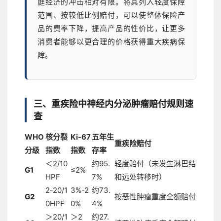
庭经济的冲击相对有限。将其列入轻度保障
范围、按较低比例赔付，可以使整体保险产
品的费率下降，提高产品的性价比，让更多
消费者能够以更合理的价格获得重大疾病保
障。
三、重疾险中神经内分泌肿瘤赔付规则速
查
WHO
核分裂
Ki-67
五年生
重疾险赔付
分级
指数
指数
存率
＜2/10
约95.
轻度赔付（未发生淋巴结
G1
≤2%
HPF
7%
和远处转移时）
2-20/1
3%-2
约73.
G2
按恶性肿瘤重度全额赔付
0HPF
0%
4%
＞20/1
＞2
约27.