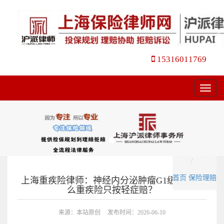
15316011769
菜
单
首页
保险理赔
上海重疾险律师：神经内分泌肿瘤G1级，为什
么重疾险只按轻症赔？
来源：本站原创
发布时间：2026-06-10