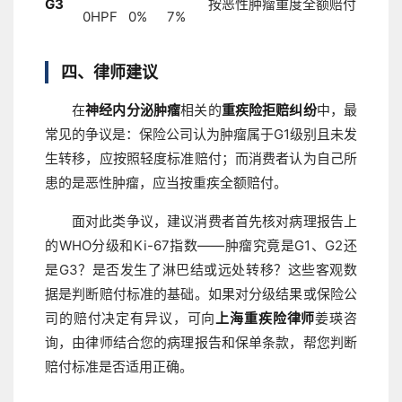
G3
按恶性肿瘤重度全额赔付
0HPF
0%
7%
四、律师建议
在
神经内分泌肿瘤
相关的
重疾险拒赔纠纷
中，最
常见的争议是：保险公司认为肿瘤属于G1级别且未发
生转移，应按照轻度标准赔付；而消费者认为自己所
患的是恶性肿瘤，应当按重疾全额赔付。
面对此类争议，建议消费者首先核对病理报告上
的WHO分级和Ki-67指数——肿瘤究竟是G1、G2还
是G3？是否发生了淋巴结或远处转移？这些客观数
据是判断赔付标准的基础。如果对分级结果或保险公
司的赔付决定有异议，可向
上海重疾险律师
姜瑛咨
询，由律师结合您的病理报告和保单条款，帮您判断
赔付标准是否适用正确。