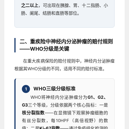
之二以上
，可出现在胰腺、胃、十二指肠、小
肠、阑尾、结肠和直肠等部位。
二、重疾险中神经内分泌肿瘤的赔付规则
——WHO分级是关键
在重大疾病保险的赔付规则中，神经内分泌肿瘤
根据其WHO分级的不同，适用不同的赔付标准。
WHO三级分级标准
1
WHO将神经内分泌肿瘤分为
G1、G2、
G3
三个等级，分级依据两个核心指标：一是
核分裂指数
——在显微镜下观察肿瘤细胞的
有丝分裂数，每10HPF（高倍视野）的数
值；二是
Ki-67指数
——通过免疫组化检测的