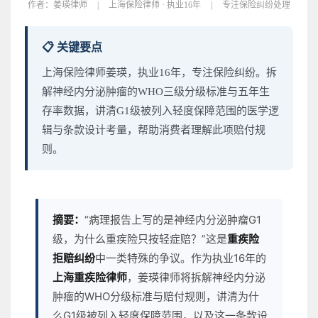
作者：
姜瑛律师
|
上海保险律师 · 执业16年
|
专注保险纠纷处理
📋 关键要点
上海保险律师姜瑛，执业16年，专注保险纠纷。拆
解神经内分泌肿瘤的WHO三级分级标准与五年生
存率数据，讲清G1级被列入轻度保障范围的医学逻
辑与条款设计考量，帮助消费者理解此项赔付规
则。
摘要：
“病理报告上写的是神经内分泌肿瘤G1
级，为什么重疾险只按轻症赔？”这是
重疾险
拒赔纠纷
中一类特殊的争议。作为执业16年的
上海重疾险律师
，姜瑛律师将拆解神经内分泌
肿瘤的WHO分级标准与赔付规则，讲清为什
么G1级被列入轻度保障范围，以及这一条款设