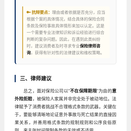
🔑 抗辩要点：
理由或者依据是否充分，应当
根据个案的具体情况，结合具体的保险合同
条款及保险事故具体情形来加以认定。这是
一个需要专业法律知识和诉讼经验进行综合
判断的复杂问题。因此，在遇到此类纠纷
时，建议消费者及时寻求专业
保险律师咨
询
，获得有针对性的法律建议和维权策略。
三、律师建议
总之，面对保险公司以“
不在保障期限
”为由的
意
外险拒赔
，被保险人家属并非完全处于被动地位。法
律赋予了消费者挑战不合理格式条款的武器。关键在
于，要能够清晰地论证意外事故与死亡结果的直接因
果关系，并善用格式条款的规制规则和公序良俗原
则，来主张时间限制条款的无效或不适用。