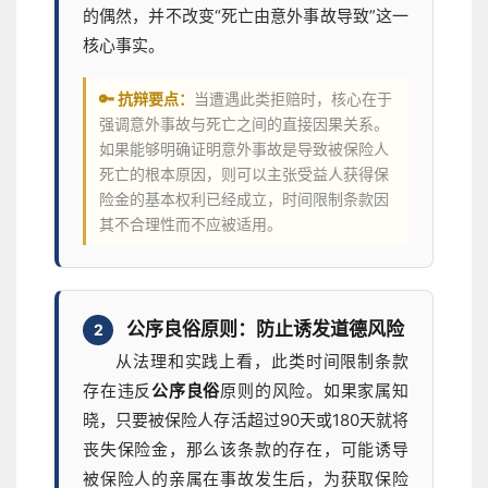
的偶然，并不改变“死亡由意外事故导致”这一
核心事实。
🔑 抗辩要点：
当遭遇此类拒赔时，核心在于
强调意外事故与死亡之间的直接因果关系。
如果能够明确证明意外事故是导致被保险人
死亡的根本原因，则可以主张受益人获得保
险金的基本权利已经成立，时间限制条款因
其不合理性而不应被适用。
公序良俗原则：防止诱发道德风险
2
从法理和实践上看，此类时间限制条款
存在违反
公序良俗
原则的风险。如果家属知
晓，只要被保险人存活超过90天或180天就将
丧失保险金，那么该条款的存在，可能诱导
被保险人的亲属在事故发生后，为获取保险