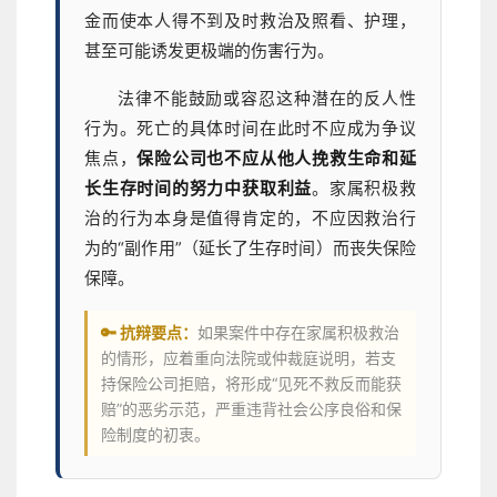
金而使本人得不到及时救治及照看、护理，
甚至可能诱发更极端的伤害行为。
法律不能鼓励或容忍这种潜在的反人性
行为。死亡的具体时间在此时不应成为争议
焦点，
保险公司也不应从他人挽救生命和延
长生存时间的努力中获取利益
。家属积极救
治的行为本身是值得肯定的，不应因救治行
为的“副作用”（延长了生存时间）而丧失保险
保障。
🔑 抗辩要点：
如果案件中存在家属积极救治
的情形，应着重向法院或仲裁庭说明，若支
持保险公司拒赔，将形成“见死不救反而能获
赔”的恶劣示范，严重违背社会公序良俗和保
险制度的初衷。