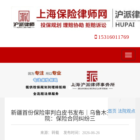
15316011769
菜
单
首页
法院观点
新疆首份保险审判白皮书发布｜乌鲁木齐铁路中
院：保险合同纠纷三
来源：转载
发布时间：2026-06-26