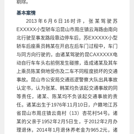
剔除。
基本案情
2013年6月6日16时许，张某驾驶苏
EXXXXX小型轿车沿昆山市周庄镇云海路由南向
北行驶至事发路段靠边停车后，苏EXXXXX小型
轿车后座乘员韩某在开启左后车门过程中，车门
与同方向行驶的，由诸某驾驶的昆CAXXXXX电
动自行车车头右前侧发生碰擦，造成诸某及其车
上乘员陈某倒地受伤及二车不同程度损坏的交通
事故。昆山市公安局交通巡逻警察大队出具事故
认定书，认为张某、韩某均负该起交通事故的同
等责任，诸某、陈某均不负该起交通事故的责
任。诸某出生于1976年11月10日，户籍地江苏
省昆山市周庄镇云南村（13）杏花村54号。诸
某的父亲于1952年2月5日生，于2012年2月办
理退休，2014年1月退休养老金为965.2元，诸