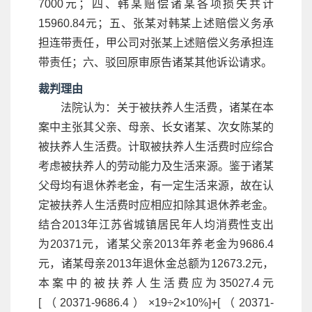
7000元；四、韩某赔偿诸某各项损失共计
15960.84元；五、张某对韩某上述赔偿义务承
担连带责任，甲公司对张某上述赔偿义务承担连
带责任；六、驳回原审原告诸某其他诉讼请求。
裁判理由
法院认为：关于被扶养人生活费，诸某在本
案中主张其父亲、母亲、长女诸某、次女陈某的
被扶养人生活费。计取被扶养人生活费时应综合
考虑被扶养人的劳动能力及生活来源。鉴于诸某
父母均有退休养老金，有一定生活来源，故在认
定被扶养人生活费时应相应扣除其退休养老金。
结合2013年江苏省城镇居民年人均消费性支出
为20371元，诸某父亲2013年养老金为9686.4
元，诸某母亲2013年退休金总额为12673.2元，
本案中的被扶养人生活费应为35027.4元
[（20371-9686.4）×19÷2×10%]+[（20371-