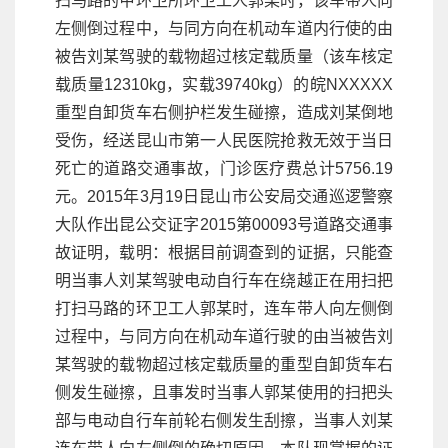
扫马路的甲环卫所环卫工人郭某时，该车带人向
左侧倒过程中，与同方向在机动车道内行使的由
被告刘某驾驶的载物超过核定载质量（该车核定
载质量12310kg，实载39740kg）的皖NXXXXX
重型自卸货车右侧护栏发生碰擦，造成刘某倒地
受伤，经送昆山市第一人民医院抢救无效于当日
死亡的道路交通事故，门诊医疗费总计5756.19
元。2015年3月19日昆山市公安局交通巡逻警察
大队作出昆公交证字2015第00093号道路交通事
故证明，载明：根据目前调查到的证据，只能查
明当事人刘某驾驶电动自行车在绕越正在用扫把
打扫马路的环卫工人郭某时，连车带人向左侧倒
过程中，与同方向在机动车道行驶的由当被告刘
某驾驶的载物超过核定载质量的重型自卸货车右
侧发生碰擦，且事发时当事人郭某使用的扫把头
部与电动自行车前轮右侧发生刮擦，当事人刘某