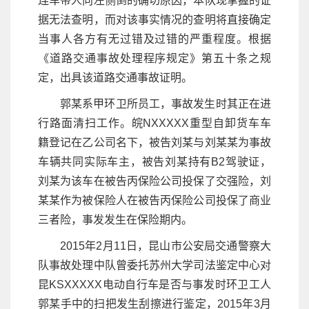
连车带人向左侧倒的确切原因，本队现掌握的证
据无法查明，而对该事实情况的查明将直接确定
当事人各方有无过错及过错的严重程度。根据
《道路交通事故处理程序规定》第五十条之规
定，出具该道路交通事故证明。
郭某系甲环卫所员工，事故发生时其正在进
行路面清扫工作。皖NXXXXX重型自卸货车车
籍登记在乙公司名下，被告刘某与刘某某为事故
车辆共同实际车主，被告刘某持有B2驾驶证，
刘某为该车在被告丙保险公司投保了交强险，刘
某某作为被保险人在被告丙保险公司投保了商业
三者险，事发发生在保险期内。
2015年2月11日，昆山市公安局交通警察大
队事故处理中队曾委托苏州大学司法鉴定中心对
昆KSXXXXX电动自行车是否与事发时环卫工人
郭某手中的扫把发生刮擦进行鉴定，2015年3月