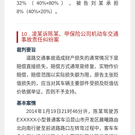
32%（40%×80%），被告刘某承担
8%（40%×20%）。
10 . 凌某诉陈某、甲保险公司机动车交通
事故责任纠纷案
裁判要旨
道路交通事故造成财产损失的通常情况下是
赔偿直接损失，赔偿方式通常是修复、实物作价
赔偿，赔偿范围以实际损失额为限，原告主张贬
值损失的，应当对其车辆主要部件受损及贬值估
价依据举证，否则不予支持。
基本案情
2014年1月19日21时46分许，陈某驾驶苏
EXXXXX小型普通客车沿昆山市开发区晨曦路由
北向南行驶至前进路路口左转弯过程中，客车车