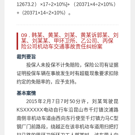
12673.2）×17÷2×10%]+（20371×4÷2×10%）
+（20371×14÷2×10%）。
09 . 韩某、黄某、刘某、黄某诉郭某、刘
某、刘某某、甲环卫所、乙公司、丙保
险公司机动车交通事故责任纠纷案
裁判要旨
投保人未投保不计免赔险，保险公司有证据
证明投保车辆在事故发生时有超载现象要求扣除
约定的免赔率的，应予支持。
基本案情
2015年2月7日7时50分许，刘某驾驶昆
KSXXXXXX电动自行车沿昆山市千灯镇汶浦路
南侧非机动车道由西向东行使至千灯镇力马C型
钢厂门前路段，绕越正在该非机动车道用扫把打