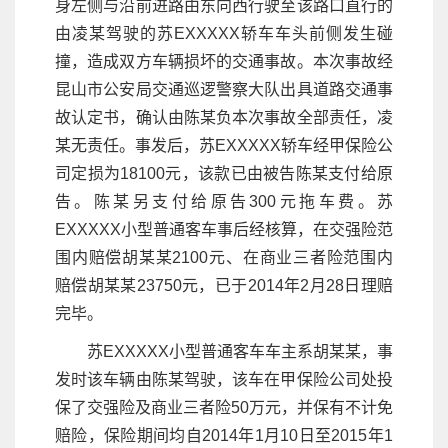
身左侧与沿前进路由东向西行驶至该路口直行的
由凌某驾驶的苏EXXXXX轿车车头前侧发生碰
撞，造成双方车辆损坏的交通事故。本次事故经
昆山市公安局交通巡逻警察大队出具道路交通事
故认定书，确认由陈某负本次事故全部责任，凌
某无责任。事发后，苏EXXXXX轿车经甲保险公
司定损为18100元，该款已由被告陈某支付给原
告。陈某另支付给原告300元拖车费。苏
EXXXXX小型普通客车事后经核算，在交强险范
围内赔偿胡某某2100元、在商业三者险范围内
赔偿胡某某23750元，已于2014年2月28日理赔
完毕。
苏EXXXXX小型普通客车车主系胡某某，事
发时该车辆由陈某驾驶，该车在甲保险公司处投
保了交强险及商业三者险50万元，并保有不计免
赔险，保险期间均自2014年1月10日至2015年1