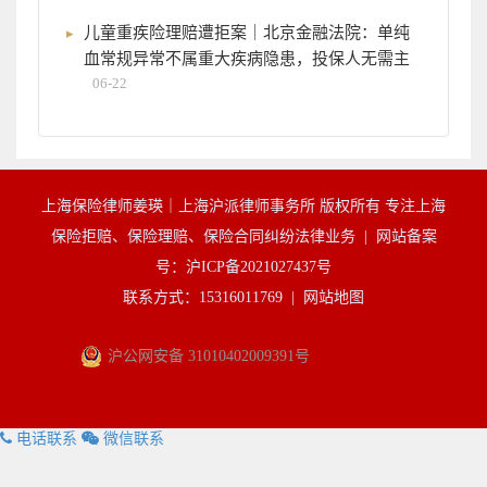
儿童重疾险理赔遭拒案｜北京金融法院：单纯
血常规异常不属重大疾病隐患，投保人无需主
06-22
上海保险律师姜瑛｜上海沪派律师事务所 版权所有 专注上海
保险拒赔、保险理赔、保险合同纠纷法律业务 |
网站备案
号：沪ICP备2021027437号
联系方式：15316011769 |
网站地图
沪公网安备 31010402009391号
电话联系
微信联系