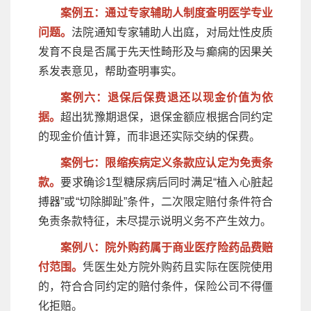
案例五：通过专家辅助人制度查明医学专业
问题。
法院通知专家辅助人出庭，对局灶性皮质
发育不良是否属于先天性畸形及与癫痫的因果关
系发表意见，帮助查明事实。
案例六：退保后保费退还以现金价值为依
据。
超出犹豫期退保，退保金额应根据合同约定
的现金价值计算，而非退还实际交纳的保费。
案例七：限缩疾病定义条款应认定为免责条
款。
要求确诊1型糖尿病后同时满足“植入心脏起
搏器”或“切除脚趾”条件，二次限定赔付条件符合
免责条款特征，未尽提示说明义务不产生效力。
案例八：院外购药属于商业医疗险药品费赔
付范围。
凭医生处方院外购药且实际在医院使用
的，符合合同约定的赔付条件，保险公司不得僵
化拒赔。