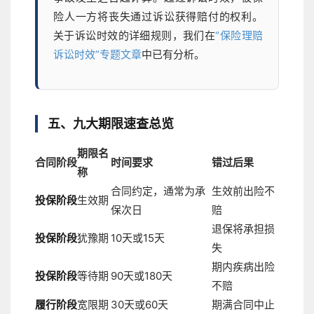
险人一方将丧失通过诉讼获得赔付的权利。
关于诉讼时效的详细规则，我们在
“保险理赔
诉讼时效”专题文章
中已有分析。
五、九大期限速查总览
期限名
合同阶段
时间要求
错过后果
称
合同约定，通常为承
生效前出险不
投保阶段
生效期
保次日
赔
退保将承担损
投保阶段
犹豫期
10天或15天
失
期内疾病出险
投保阶段
等待期
90天或180天
不赔
履行阶段
宽限期
30天或60天
期满合同中止