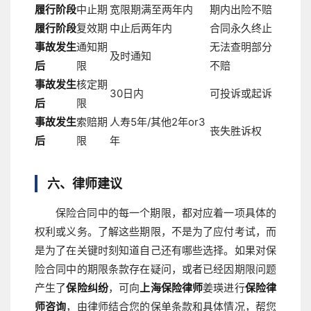
履行阶段
中止期
宽限期满至两年内
期内出险不赔
履行阶段
复效期
中止后两年内
合同永久终止
事故发生
通知期
无法查明部分
及时通知
后
限
不赔
事故发生
核定期
30日内
可投诉或起诉
后
限
事故发生
索赔期
人寿5年/其他2年or3
丧失胜诉权
后
限
年
六、律师建议
保险合同中的每一个期限，都对应着一项具体的
权利或义务。了解这些期限，不是为了应付考试，而
是为了在关键时刻知道自己还有哪些选择。如果对保
险合同中的期限条款存在疑问，或者已经因期限问题
产生了
保险纠纷
，可向
上海保险律师
姜瑛进行
保险律
师咨询
，由律师结合您的保单条款和具体情况，帮您