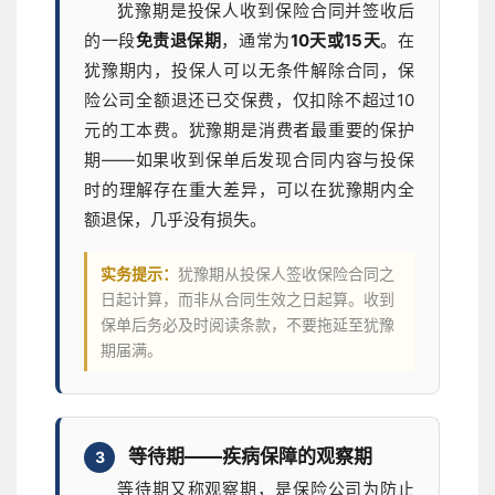
犹豫期是投保人收到保险合同并签收后
的一段
免责退保期
，通常为
10天或15天
。在
犹豫期内，投保人可以无条件解除合同，保
险公司全额退还已交保费，仅扣除不超过10
元的工本费。犹豫期是消费者最重要的保护
期——如果收到保单后发现合同内容与投保
时的理解存在重大差异，可以在犹豫期内全
额退保，几乎没有损失。
实务提示：
犹豫期从投保人签收保险合同之
日起计算，而非从合同生效之日起算。收到
保单后务必及时阅读条款，不要拖延至犹豫
期届满。
等待期——疾病保障的观察期
3
等待期又称观察期，是保险公司为防止