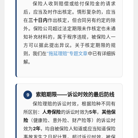
保险人收到赔偿或给付保险金的请求
后，应当及时作出核定。情形复杂的，应当
在
三十日内
作出核定，但合同另有约定的除
外。保险公司超过法定期限未作核定也未通
知补充材料的，属于程序违规，被保险人一
方可以据此提出异议。关于核定期限的规
则，我们在
“拖延理赔”专题文章
中已有详细拆
解。
索赔期限——诉讼时效的最后防线
9
保险理赔的诉讼时效，根据险种不同有
所区别：
人寿保险
的诉讼时效为
5年
，
其他保
险
（健康险、意外险、财产险等）的诉讼时
效为
2年
，均自被保险人知道或应当知道保险
事故发生之日起计算。超过诉讼时效，被保