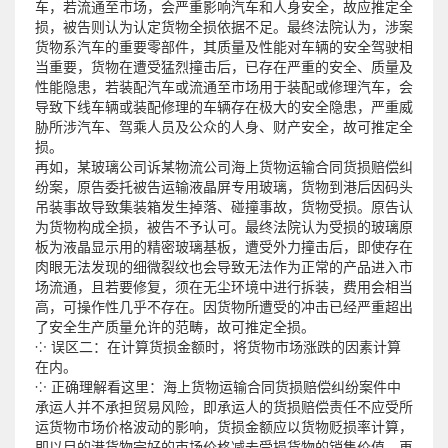
车，若流通至市场，会严重影响汽车和人身安全，故应推定全
损，被告则认为认定货物全损依据不足。最终法院认为，涉案
货物系汽车的重要零部件，其质量及性能对车辆的安全驾驶相
当重要，货物在遭受猛烈撞击后，已存在严重的安全、质量及
性能隐患，若装配汽车或流通至市场用于装配或修理汽车，会
导致下线车辆或装配修理的车辆存在极大的安全隐患，严重威
胁所涉汽车、驾乘人员及公众的人身、财产安全，故可推定全
损。
再如，某玻璃公司诉某物流公司海上货物运输合同货损赔偿纠
纷案，原告委托被告运输液晶屏专用玻璃，货物到港后因码头
吊装事故导致集装箱发生掉落、碰撞事故，货物受损。原告认
为货物构成全损，被告不予认可。最终法院认为受损的玻璃原
板为液晶显示用的精密玻璃基板，遭受外力撞击后，即使存在
肉眼无法发现的细微裂纹也会导致无法作为正常的产品进入市
场流通，且若要修复，须在无尘环境中进行拆装，费用会相当
高，可操作性几乎不存在。因货物所遭受的冲击已经严重超出
了安全生产质量允许的范畴，故可推定全损。
⁘ 误区二：在计算货损金额时，将货物市场涨跌的因素计算
在内。
⁘ 正确理解看这里：海上货物运输合同货损赔偿纠纷案件中
承运人并不承担贸易风险，即承运人的货损赔偿责任不应受所
运货物市场价格波动的影响，货损金额应以货物贬损率计算，
即以目的港货物完好的市场价格减去受损货物的销售价值，再