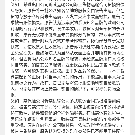
例如，某进出口公司诉某运输公司海上货物运输合同货损赔偿
纠纷案，原告将一批公众知名品牌的服装交由被告出运，但在
货物存放于仓库尚未出运前，因发生火灾事故而毁损，原告请
求被告赔偿损失。原告认为涉案货物系该知名品牌的欧洲公司
订购的专有品牌和款式，发生事故后，收货人对全部货物予以
拒收，原告无权亦不能处置未受损部分的货物，故涉案货物已
构成全损，被告则认为货物并未全部毁损，仍有部分处于完好
状态，即使收货人拒收货物，原告亦可通过转卖的方式减少甚
至免受损失。最终法院认为虽然从表面上看并非所有货物均损
坏，但因货物系公众知名品牌的服装，未经该品牌所有人授权
擅自转卖、销售其品牌服装，或更换品牌标识后销售同款式的
服装，均可能对其构成侵权。出于对品牌的保护，同时基于裁
判需起到的正确引导当事人行为的作用，不能鼓励当事人为侵
犯商标之行为，故在原告已无法将该批服装顺利销售给收货
人，也无法在市场上转卖、销售的情况下，可以视为货物全
损。
又如，某保险公司诉某运输公司多式联运合同货损赔偿纠纷
案，被告与某汽车公司签订协议，约定由被告向汽车公司提供
轿车散件、备件和设备的全程运输服务。在陆路运输过程中，
因运输车辆发生侧翻事故，致装载于集装箱内的汽车零部件严
重受损。原告在向汽车公司赔付后，依法取得代位求偿权，向
被告主张赔偿。原告认为受损的汽车零部件已不能用于装配汽