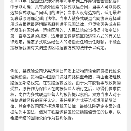
在2021年《全国法院涉外商事海事审判工作座谈会会议纪要》
中予以明确：具有涉外因素的多式联运合同，当事人可以协议
选择多式联运合同适用的法律；当事人没有选择的，适用最密
切联系原则确定适用法律。当事人就多式联运合同协议选择适
用或者根据最密切联系原则适用我国法律，但货物灭失或者损
坏发生在国外某一运输区段的，人民法院应当根据《海商法》
第一百零五条的规定，适用该国调整该区段运输方式的有关法
律规定，确定多式联运经营人的赔偿责任和责任限额，不能直
接根据我国有关调整该区段运输方式的法律予以确定。
例如，某保险公司诉某运输公司海上货物运输合同货损代位求
偿纠纷案，货物自中国厦门通过海路运至希腊，再由希腊经铁
路运至斯洛伐克，在铁路运输区段，由于火车脱轨事故致货物
受损，原告作为保险人在向被保险人赔付之后，取得代位求偿
权，向作为多式联运经营人的被告提起索赔。双方当事人对于
铁路运输区段的责任认定、责任承担方式等选择适用希腊法
律，其余争议问题选择适用我国法律。最终法院确定本案的准
据法为中国法，但对于铁路运输区段货损赔偿责任的认定，以
希腊缔结的国际公约作为裁判依据。