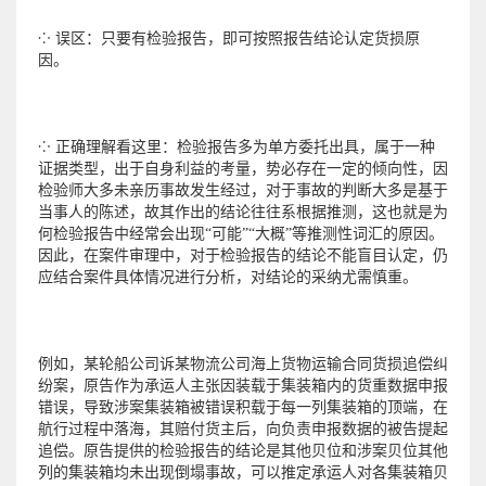
⁘ 误区：只要有检验报告，即可按照报告结论认定货损原
因。
⁘ 正确理解看这里：检验报告多为单方委托出具，属于一种
证据类型，出于自身利益的考量，势必存在一定的倾向性，因
检验师大多未亲历事故发生经过，对于事故的判断大多是基于
当事人的陈述，故其作出的结论往往系根据推测，这也就是为
何检验报告中经常会出现“可能”“大概”等推测性词汇的原因。
因此，在案件审理中，对于检验报告的结论不能盲目认定，仍
应结合案件具体情况进行分析，对结论的采纳尤需慎重。
例如，某轮船公司诉某物流公司海上货物运输合同货损追偿纠
纷案，原告作为承运人主张因装载于集装箱内的货重数据申报
错误，导致涉案集装箱被错误积载于每一列集装箱的顶端，在
航行过程中落海，其赔付货主后，向负责申报数据的被告提起
追偿。原告提供的检验报告的结论是其他贝位和涉案贝位其他
列的集装箱均未出现倒塌事故，可以推定承运人对各集装箱贝