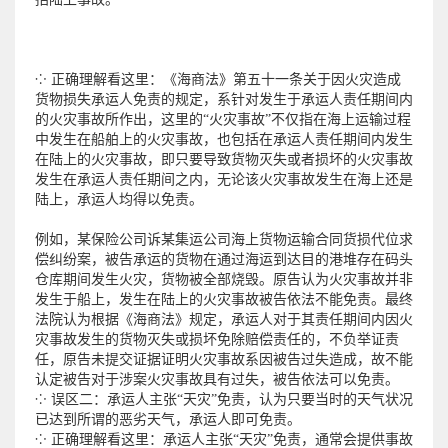
⁘ 正确理解看这里：《海商法》第五十一条关于因火灾造成
货物损失承运人免责的规定，系针对发生于承运人责任期间内
的火灾事故所作出，这里的“火灾事故”不仅指在海上运输过程
中发生在船舶上的火灾事故，也包括在承运人责任期间内发生
在陆上的火灾事故，即只要导致货物灭失或者损坏的火灾事故
发生在承运人责任期间之内，无论该火灾事故发生在海上还是
陆上，承运人均得以免责。
例如，某保险公司诉某集运公司海上货物运输合同货损代位求
偿纠纷案，被告承运的货物在通过海运到达目的港堆存在码头
仓库期间发生火灾，货物被全部烧毁。原告认为火灾事故并非
发生于船上，发生在陆上的火灾事故被告依法不能免责。最终
法院认为根据《海商法》规定，承运人对于其责任期间内因火
灾事故发生的货物灭失或损坏免除赔偿责任的，不负举证责
任，原告未提交证据证明火灾事故系因被告过失造成，故不能
认定被告对于涉案火灾事故具有过失，被告依法可以免责。
⁘ 误区二：承运人主张“天灾”免责，认为只要当时的天气状况
已达到所谓的恶劣天气，承运人即可免责。
⁘ 正确理解看这里：承运人主张“天灾”免责，通常会提供事故