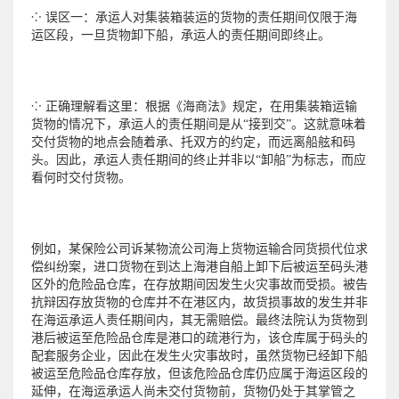
⁘ 误区一：承运人对集装箱装运的货物的责任期间仅限于海
运区段，一旦货物卸下船，承运人的责任期间即终止。
⁘ 正确理解看这里：根据《海商法》规定，在用集装箱运输
货物的情况下，承运人的责任期间是从“接到交”。这就意味着
交付货物的地点会随着承、托双方的约定，而远离船舷和码
头。因此，承运人责任期间的终止并非以“卸船”为标志，而应
看何时交付货物。
例如，某保险公司诉某物流公司海上货物运输合同货损代位求
偿纠纷案，进口货物在到达上海港自船上卸下后被运至码头港
区外的危险品仓库，在存放期间因发生火灾事故而受损。被告
抗辩因存放货物的仓库并不在港区内，故货损事故的发生并非
在海运承运人责任期间内，其无需赔偿。最终法院认为货物到
港后被运至危险品仓库是港口的疏港行为，该仓库属于码头的
配套服务企业，因此在发生火灾事故时，虽然货物已经卸下船
被运至危险品仓库存放，但该危险品仓库仍应属于海运区段的
延伸，在海运承运人尚未交付货物前，货物仍处于其掌管之