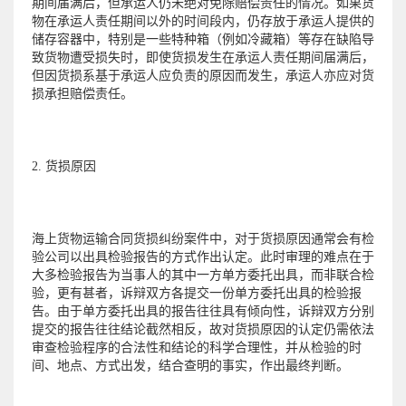
期间届满后，但承运人仍未绝对免除赔偿责任的情况。如果货
物在承运人责任期间以外的时间段内，仍存放于承运人提供的
储存容器中，特别是一些特种箱（例如冷藏箱）等存在缺陷导
致货物遭受损失时，即使货损发生在承运人责任期间届满后，
但因货损系基于承运人应负责的原因而发生，承运人亦应对货
损承担赔偿责任。
2. 货损原因
海上货物运输合同货损纠纷案件中，对于货损原因通常会有检
验公司以出具检验报告的方式作出认定。此时审理的难点在于
大多检验报告为当事人的其中一方单方委托出具，而非联合检
验，更有甚者，诉辩双方各提交一份单方委托出具的检验报
告。由于单方委托出具的报告往往具有倾向性，诉辩双方分别
提交的报告往往结论截然相反，故对货损原因的认定仍需依法
审查检验程序的合法性和结论的科学合理性，并从检验的时
间、地点、方式出发，结合查明的事实，作出最终判断。