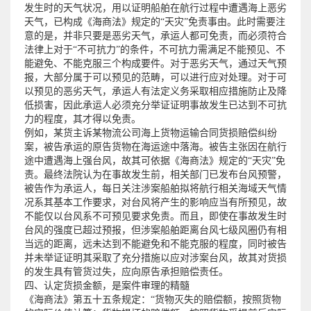
发生时的天气状况，用以证明船舶在航行过程中遭遇海上恶劣
天气，已构成《海商法》规定的“天灾”免责事由。此时需要注
意的是，并非只要是恶劣天气，承运人都可免责，而必须符合
法律上对于“不可抗力”的条件，不可抗力需满足不能预见、不
能避免、不能克服三个构成要件。对于恶劣天气，通过天气预
报，大部分属于可以预见的范畴，可以进行应对处理。对于可
以预见的恶劣天气，承运人有法定义务采取相应措施防止及降
低损害，因此承运人必须充分举证证明事故发生已达到不可抗
力的程度，其才得以免责。
例如，某货主诉某物流公司海上货物运输合同货损赔偿纠纷
案，被告承运的原告货物在海运途中落海。被告主张因在航行
途中遭遇海上强台风，故其可依据《海商法》规定的“天灾”免
责。最终法院认为在事故发生前，相关部门已发布台风预警，
被告作为承运人，每日关注涉案船舶拟将航行相关海域天气情
况系其基本工作要求，对台风将产生的影响应当有所预见，故
不能仅以台风系不可预见要求免责。而且，即使在事故发生时
台风的强度已超过预报，但涉案船舶距离台风七级风圈仍有相
当远的距离，远未达到不能避免和不能克服的程度，同时被告
并未举证证明其采取了充分措施以应对涉案台风，故其对货损
的发生具有管货过失，应向原告承担赔偿责任。
四、认定货损金额，是案件审理的精髓
《海商法》第五十五条规定：“货物灭失的赔偿额，按照货物