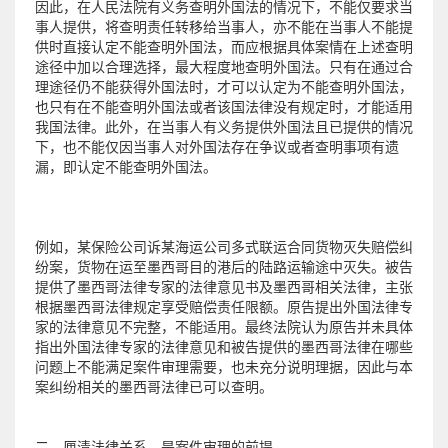
因此，在人民法院有义务查明外国法的情况下，不能仅要求当
事人提供，将查明责任转移给当事人，亦不能在当事人不能提
供时直接认定不能查明外国法，而应根据具体案情在上述查明
途径中加以合理选择，最大程度地查明外国法。只有在通过合
理途径仍不能获得外国法时，才可以认定为不能查明外国法，
也只有在不能查明外国法或者该国法律没有规定时，才能适用
我国法律。此外，在当事人有义务提供外国法且已提供的情况
下，也不能仅因当事人对外国法存在争议或者查明事项有遗
漏，即认定不能查明外国法。
例如，某保险公司诉某海运公司多式联运合同货物灭失赔偿纠
纷案，货物在运至墨西哥目的港后的陆路运输途中灭失。被告
提供了墨西哥法律专家的法律意见书及墨西哥相关法律，主张
根据墨西哥法律规定享受赔偿责任限额。原告提出外国法律专
家的法律意见不完整，不能适用。最终法院认为原告并未具体
指出外国法律专家的法律意见和被告提供的墨西哥法律在哪些
问题上不能满足案件审理需要，也未充分说明理据，因此与本
案纠纷相关的墨西哥法律已可以查明。
二、厘清法律关系，是案件审理的前提