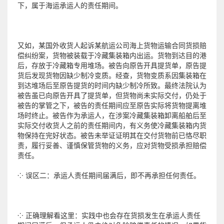
下，属于海运承运人的责任期间。
又如，某国外收货人起诉某航运公司海上货物运输合同货损赔
偿纠纷案，货物被装载于冷藏集装箱内出运。货物到达目的港
后，存放于冷藏箱专用堆场。被告向原告开具提货单，原告提
货后发现货物因缺少制冷变质。经查，货物变质系因集装箱在
到达堆场后至原告提货的时间内缺少制冷所致。最终法院认为
被告虽已向原告开具了提货单，但货物尚未实际交付，仍处于
被告的掌管之下，被告的责任期间应至原告实际将货物提离堆
场时终止。被告作为承运人，在涉案冷藏集装箱卸离船舶后至
实际交付收货人之前的责任期间内，有义务使冷藏集装箱内货
物保持在完好状态。被告未举证证明其在交付货物前已恪尽职
责，履行妥善、谨慎保管货物的义务，应对货物受损承担赔偿
责任。
⁘ 误区二：承运人责任期间届满后，即不再承担任何责任。
⁘ 正确理解看这里：实践中也会存在货损发生在承运人责任