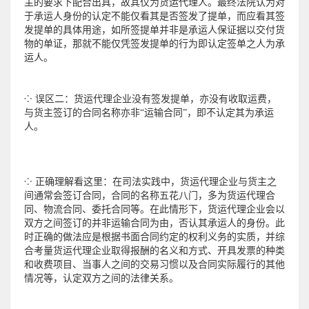
主的要求下配合出具，故其仅为货运代理人。最终法院认为对
于承运人身份的认定不能仅看其是否签发了提单，而应看其签
发提单的具体用途，如所签提单并非是承运人保证据以交付货
物的单证，那就不能仅凭签发提单的行为即认定签单之人为承
运人。
⁘ 误区二：货运代理企业没有签发提单，亦没有收取运费，
与货主签订的合同名称亦非“运输合同”，即不认定其为承运
人。
⁘ 正确理解看这里：在司法实践中，货运代理企业与货主之
间通常会签订合同，合同的名称五花八门，多为货运代理合
同、物流合同、委托合同等。在此情形下，货运代理企业会以
双方之间签订的并非运输合同为由，否认其承运人的身份。此
时正确的做法应是根据书面合同约定的权利义务的实质，并综
合考量货运代理企业取得报酬的名义和方式、开具发票的种类
和收费项目、当事人之间的交易习惯以及合同实际履行的其他
情况等，认定双方之间的法律关系。