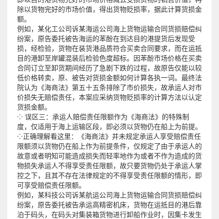
除以货物完好的市场价值，得出货物贬损率，据此计算货损金
额。
例如，某化工公司诉某海运公司海上货物运输合同货损赔偿纠
纷案，原告委托被告海运的苯酚在到达目的港提货后发现受
损，经检验，货物在装货港品质符合买卖合同要求，而在运抵
目的港卸至岸罐混装后检验色度超标。因苯酚市场价格在买卖
合同订立至卸货期间经历了急剧下跌的过程，故原告仅能以较
低价格转卖，原、被告对货损金额如何计算各执一词。最终法
院认为《海商法》第五十五条排除了市价损失，故承运人对市
价损失无赔偿责任，本案应采纳货物贬损率的计算方法以认定
货损金额。
⁘ 误区三：承运人赔偿责任限额作为《海商法》的特殊制
度，仅适用于海上运输区段，即必须以货物仍在船上为前提。
⁘正确理解看这里：《海商法》并未规定承运人享受赔偿责任
限额须以货物仍在船上作为前提条件，仅规定了由于承运人的
故意或者明知可能造成损失而轻率地作为或者不作为造成的货
物损失承运人不得享受责任限额，故只要货物仍处于承运人掌
控之下，且其不存在法律规定的不得享受责任限额的情形，即
可享受赔偿责任限额。
例如，某科技公司诉某航运公司海上货物运输合同货损赔偿纠
纷案，原告委托被告承运高精密机床，货物在运抵目的港后靠
泊于码头，在码头对集装箱货物进行卸船作业时，因集卡发生