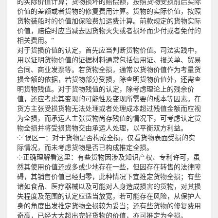
的实际价值计算；货物损坏的赔偿额，按照货物受损前后实际
价值的差额或者货物的修复费用计算。货物的实际价值，按照
货物装船时的价值加保险费加运费计算。前款规定的货物实际
价值，赔偿时应当减去因货物灭失或者损坏而少付或者免付的
相关费用。”
对于货损价值的认定，首先应当判断货物价值。司法实践中，
用以证明货物价值的证据材料通常包括信用证、报关单、贸易
合同、商业发票等。若货物全损，通常以货物价值作为考量货
损金额的依据，若货物部分受损，除查明货物价值外，还需查
明货物残值。对于货物残值的认定，除考虑理论上的残余价
值，还应考虑其变现的可能性及变现所需要的成本等因素。在
货方主张受损货物无法处理或者处理成本超过残值金额而应视
为全损，而承运人主张货物尚存残值的情况下，可考虑认定货
物全损并将受损货物交由承运人处理，以平衡双方利益。
⁘ 误区一：对于货物是否构成全损，仅看货物表面受损的实
际情况，而未考虑货物是否已构成推定全损。
⁘正确理解看这里：有些货物因涉及知识产权、专利许可，虽
然其使用价值还或多或少地存在一些，但因存在转售的法律障
碍，其销售价值已经归零，此种情况下宜推定货物全损；有些
诸如食品、医疗器械以及可能对人身造成损害的货物，对其损
失程度及范围的认定应适当放宽，若可能存在风险，从保护人
身的角度出发推定货物全损较为妥当；还有些货物的修复费用
奇高，已经大大超出完好货物的价值，亦可推定为全损。