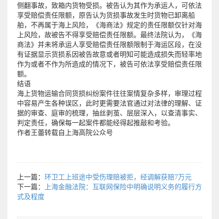
侧翻事故，致箱内货物受损。被告认为其作为承运人，可依法
享受赔偿责任限额，原告认为货损事故发生时货物已卸离船
舶，不再属于海上风险，《海商法》规定的责任限额仅针对海
上风险，故被告不得享受赔偿责任限额。最终法院认为，《海
商法》并未将承运人享受赔偿责任限额限制于海运区段，在没
有证据显示货损系因被告故意或者明知可能造成损失而轻率地
作为或者不作为所造成的情况下，被告可依法享受赔偿责任限
额。
结语
海上货物运输合同货损纠纷案件往往案情复杂多样，审理过程
中容易产生各种误区，此时更需要法官通过对法律的理解、证
据的审查、庭审的梳理，抽丝剥茧、层层深入，以查清事实、
判定责任，确保每一起案件都能经得起推敲和考验。
作者王蕾转载自上海高院公众号
上一篇：
环卫工上班途中受伤理赔被拒，经调解获赔7万元
下一篇：
上海金融法院：互联网保险中明确说明义务的履行方
式及程度