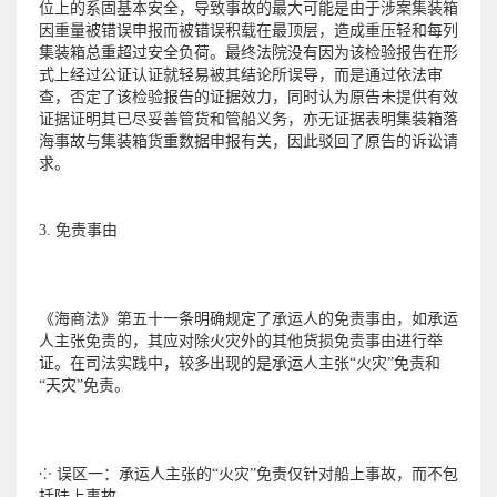
位上的系固基本安全，导致事故的最大可能是由于涉案集装箱
因重量被错误申报而被错误积载在最顶层，造成重压轻和每列
集装箱总重超过安全负荷。最终法院没有因为该检验报告在形
式上经过公证认证就轻易被其结论所误导，而是通过依法审
查，否定了该检验报告的证据效力，同时认为原告未提供有效
证据证明其已尽妥善管货和管船义务，亦无证据表明集装箱落
海事故与集装箱货重数据申报有关，因此驳回了原告的诉讼请
求。
3. 免责事由
《海商法》第五十一条明确规定了承运人的免责事由，如承运
人主张免责的，其应对除火灾外的其他货损免责事由进行举
证。在司法实践中，较多出现的是承运人主张“火灾”免责和
“天灾”免责。
⁘ 误区一：承运人主张的“火灾”免责仅针对船上事故，而不包
括陆上事故。