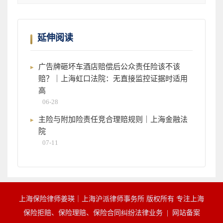
延伸阅读
广告牌砸坏车酒店赔偿后公众责任险该不该
赔？｜上海虹口法院：无直接监控证据时适用
高
06-28
主险与附加险责任竞合理赔规则｜上海金融法
院
07-11
上海保险律师姜瑛｜上海沪派律师事务所 版权所有 专注上海
保险拒赔、保险理赔、保险合同纠纷法律业务 |
网站备案