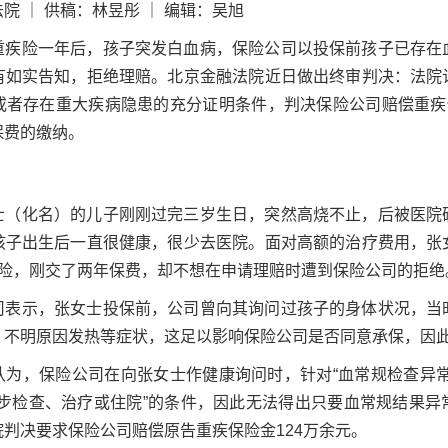
院 ｜ 供稿：林昱彤 ｜ 编辑：吴旭
重疾险一年后，孩子突发白血病，保险公司以投保前孩子已存在
有如实告知，拒绝理赔。北京金融法院近日做出终审判决：法院
或者存在重大疾病隐患的充分证明条件，判决保险公司赔偿重疾保
保费的缴纳。
士（化名）的儿子刚刚过完三岁生日，突然高烧不止，后被医院
孩子出生后一直很健康，很少去医院。面对高额的治疗费用，张
疾险，刚交了两年保费，却不想在申请理赔时遭到保险公司的拒绝
司表示，张女士投保前，公司曾向其询问过孩子的身体状况，当
、不明原因发热等症状，这足以影响保险公司是否同意承保，因
认为，保险公司在向张女士作健康询问时，针对“血常规检查异常
一步检查、治疗或住院”的条件，因此无法得出只要血常规结果异
判决要求保险公司赔偿原告重疾保险金124万余元。