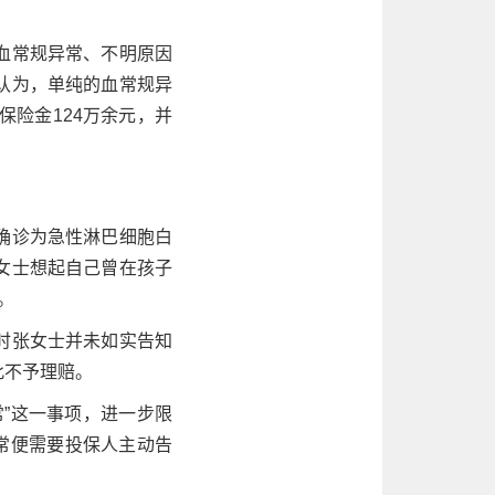
血常规异常、不明原因
认为，单纯的血常规异
险金124万余元，并
确诊为急性淋巴细胞白
女士想起自己曾在孩子
。
时张女士并未如实告知
此不予理赔。
”这一事项，进一步限
常便需要投保人主动告