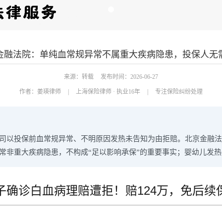
金融法院：单纯血常规异常不属重大疾病隐患，投保人无
来源：转载
发布时间：2026-06-27
作者：
姜瑛律师
|
上海保险律师 · 执业16年
|
专注保险纠纷处理
司以投保前血常规异常、不明原因发热未告知为由拒赔。北京金融法院
常非重大疾病隐患，不构成“足以影响承保”的重要事实；婴幼儿发
子确诊白血病理赔遭拒！赔124万，免后续