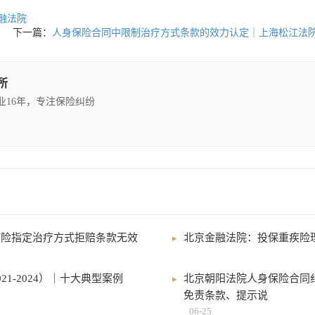
融法院
下一篇：
人身保险合同中限制治疗方式条款的效力认定｜上海松江法
所
执业16年，专注保险纠纷
疾险指定治疗方式拒赔条款无效
北京金融法院：投保重疾险理
1-2024）｜十大典型案例
北京朝阳法院人身保险合同纠纷
免责条款、提示说
06-25