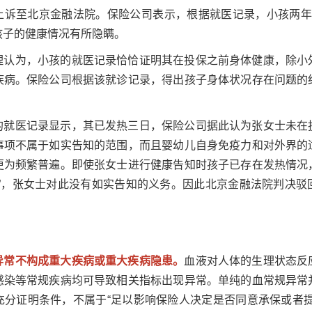
上诉至北京金融法院。保险公司表示，根据就医记录，小孩两年
孩子的健康情况有所隐瞒。
理认为，小孩的就医记录恰恰证明其在投保之前身体健康，除小
疾病。保险公司根据该就诊记录，得出孩子身体状况存在问题的
的就医记录显示，其已发热三日，保险公司据此认为张女士未在
事项不属于如实告知的范围，而且婴幼儿自身免疫力和对外界的
更为频繁普遍。即使张女士进行健康告知时孩子已存在发热情况
热”，张女士对此没有如实告知的义务。因此北京金融法院判决驳
异常不构成重大疾病或重大疾病隐患。
血液对人体的生理状态反
感染等常规疾病均可导致相关指标出现异常。单纯的血常规异常
充分证明条件，不属于“足以影响保险人决定是否同意承保或者提