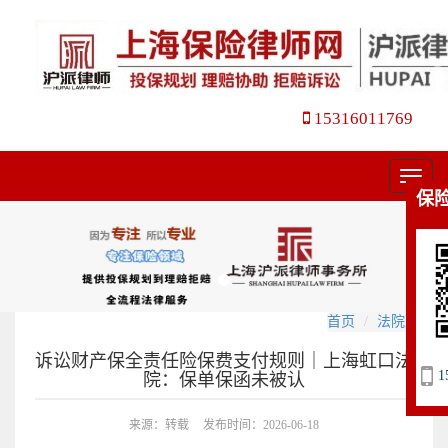
15316011769
菜
保
单
首页
法院观点
诉讼财产保全责任险保费支付规则｜上海虹口法
1
院：保单保函未被认
来源：转载
发布时间：2026-06-18