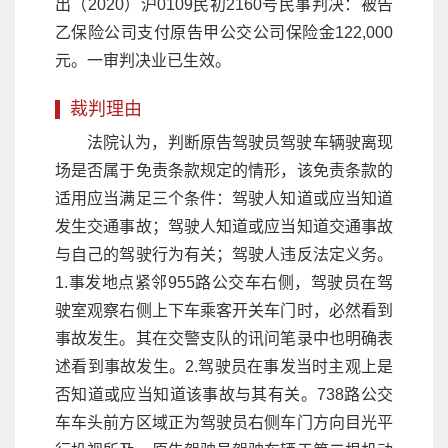
出（2020）沪0109民初2160号民事判决：被告
乙保险公司支付原告甲公交公司保险金122,000
元。一审判决业已生效。
裁判理由
法院认为，判断原告驾驶员驾驶车辆驶离现
场是否属于免责条款规定的情形，该免责条款的
适用应当满足三个条件：驾驶人知道或应当知道
发生交通事故；驾驶人知道或应当知道交通事故
与自己的驾驶行为有关；驾驶人违反法定义务。
1.事发地点紧邻955路公交车右侧，驾驶员在驾
驶室观察右侧上下车乘客开关车门时，必然看到
事故发生。其在交警支队的讯问笔录中也明确表
述看到事故发生。2.驾驶员在事发当时主观上是
否知道或应当知道该事故与其有关。738路公交
车车头前方区域正为驾驶员右侧车门方向目光平