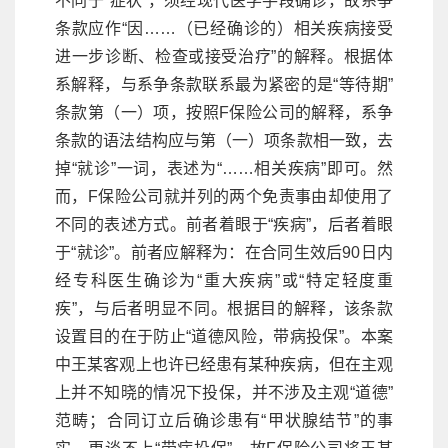
不同于“症状”，须经现代医学手段确诊，故系争
条款应作“因……（已经确诊的）相关疾病接受
进一步诊断、检查或接受治疗”的解释。根据体
系解释，与系争条款联系最为紧密的是“等待期”
条款第（一）项，按照F保险公司的解释，系争
条款的语法结构应与第（一）项条款相一致，去
掉“就诊”一词，表述为“……相关疾病”即可。然
而，F保险公司就并列的两个免责事由却使用了
不同的表述方式。前者着眼于“疾病”，后者着眼
于“就诊”。前者应解释为：在合同生效后90日内
经专科医生确诊为“重大疾病”或“特定轻度重
疾”，与后者明显不同。根据目的解释，该条款
设置目的在于防止“道德风险，带病投保”。本案
中王某客观上也许已经患有某种疾病，但在主观
上并不知晓的情况下投保，并不涉及主观“道德”
范畴；合同订立后确诊患有“甲状腺结节”的事