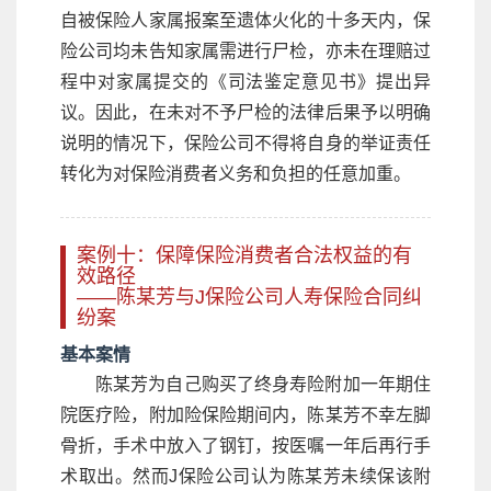
自被保险人家属报案至遗体火化的十多天内，保
险公司均未告知家属需进行尸检，亦未在理赔过
程中对家属提交的《司法鉴定意见书》提出异
议。因此，在未对不予尸检的法律后果予以明确
说明的情况下，保险公司不得将自身的举证责任
转化为对保险消费者义务和负担的任意加重。
案例十：保障保险消费者合法权益的有
效路径
——陈某芳与J保险公司人寿保险合同纠
纷案
基本案情
陈某芳为自己购买了终身寿险附加一年期住
院医疗险，附加险保险期间内，陈某芳不幸左脚
骨折，手术中放入了钢钉，按医嘱一年后再行手
术取出。然而J保险公司认为陈某芳未续保该附