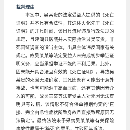
裁判理由
本案中，吴某贵的法定受益人提供的《死亡
证明》并不具有合法性，其遗体火化先于《死亡
证明》的开具时间，该出具流程违反行政法规的
规定，且建湖县医院并未实际救治过吴某贵，非
死因链调查的适当主体，出具主体违反国家有关
规定。故吴某某等法定受益人未完成初步举证证
明义务，应当承担举证不能的不利后果。此外，
因未能开具合法且有效的《死亡证明》，导致吴
某贵的死因无法确定，其死因既有可能出于意外
事故，也有可能源于高血压病，还有其他因素介
入的可能，故吴某某等法定受益人对死因无法查
明具有过错，该情形不符合保单特别约定的“直
接、完全由急性症状所致身故且直接致死原因无
法确定”。最终法院未予采纳吴某某等有关保险
事故性质属于“猝死”的意见，并驳回其诉请。