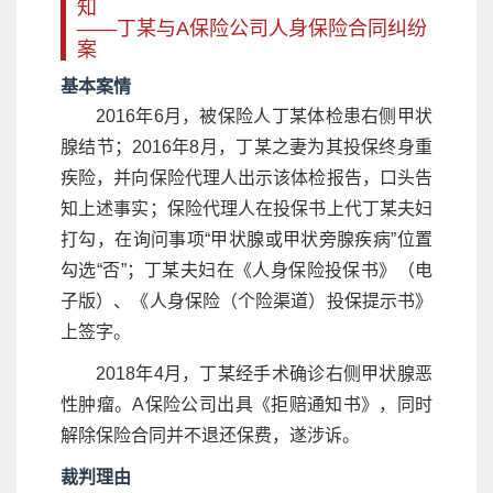
知
——丁某与A保险公司人身保险合同纠纷
案
基本案情
2016年6月，被保险人丁某体检患右侧甲状
腺结节；2016年8月，丁某之妻为其投保终身重
疾险，并向保险代理人出示该体检报告，口头告
知上述事实；保险代理人在投保书上代丁某夫妇
打勾，在询问事项“甲状腺或甲状旁腺疾病”位置
勾选“否”；丁某夫妇在《人身保险投保书》（电
子版）、《人身保险（个险渠道）投保提示书》
上签字。
2018年4月，丁某经手术确诊右侧甲状腺恶
性肿瘤。A保险公司出具《拒赔通知书》，同时
解除保险合同并不退还保费，遂涉诉。
裁判理由