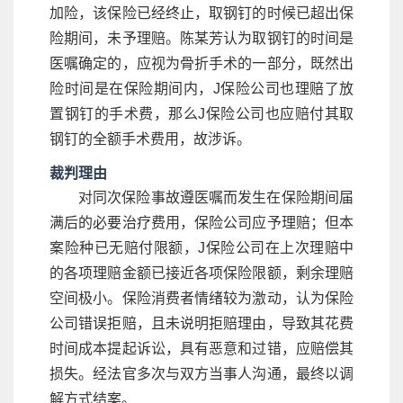
加险，该保险已经终止，取钢钉的时候已超出保
险期间，未予理赔。陈某芳认为取钢钉的时间是
医嘱确定的，应视为骨折手术的一部分，既然出
险时间是在保险期间内，J保险公司也理赔了放
置钢钉的手术费，那么J保险公司也应赔付其取
钢钉的全额手术费用，故涉诉。
裁判理由
对同次保险事故遵医嘱而发生在保险期间届
满后的必要治疗费用，保险公司应予理赔；但本
案险种已无赔付限额，J保险公司在上次理赔中
的各项理赔金额已接近各项保险限额，剩余理赔
空间极小。保险消费者情绪较为激动，认为保险
公司错误拒赔，且未说明拒赔理由，导致其花费
时间成本提起诉讼，具有恶意和过错，应赔偿其
损失。经法官多次与双方当事人沟通，最终以调
解方式结案。