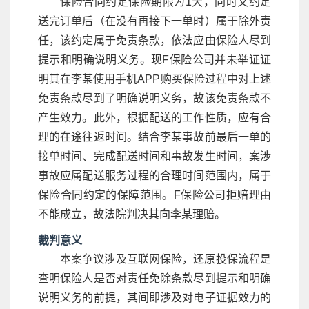
保险合同约定保险期限为1天，同时又约定
送完订单后（在没有再接下一单时）属于除外责
任，该约定属于免责条款，依法应由保险人尽到
提示和明确说明义务。现F保险公司并未举证证
明其在李某使用手机APP购买保险过程中对上述
免责条款尽到了明确说明义务，故该免责条款不
产生效力。此外，根据配送的工作性质，应有合
理的在途往返时间。结合李某事故前最后一单的
接单时间、完成配送时间和事故发生时间，案涉
事故应属配送服务过程的合理时间范围内，属于
保险合同约定的保障范围。F保险公司拒赔理由
不能成立，故法院判决其向李某理赔。
裁判意义
本案争议涉及互联网保险，还原投保流程是
查明保险人是否对责任免除条款尽到提示和明确
说明义务的前提，其间即涉及对电子证据效力的