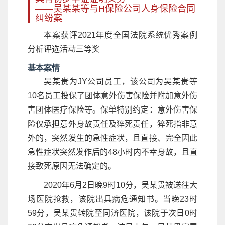
——吴某某等与H保险公司人身保险合同
纠纷案
本案获评2021年度全国法院系统优秀案例
分析评选活动三等奖
基本案情
吴某贵为JY公司员工，该公司为吴某贵等
10名员工投保了团体意外伤害保险并附加意外伤
害团体医疗保险等。保单特别约定：意外伤害保
险仅承担意外身故责任及猝死责任，猝死指非意
外的，突然发生的急性症状，且直接、完全因此
急性症状突然发作后的48小时内不幸身故，且直
接致死原因无法确定的。
2020年6月2日晚9时10分，吴某贵被送往大
场医院抢救，该院出具病危通知书。当晚23时
59分，吴某贵转院至同济医院，该院于次日0时