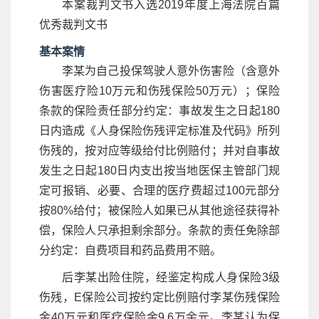
本案裁判文书入选2019年度上海法院百篇
优秀裁判文书
基本案情
李某为自己投保驾驶人意外伤害险（含意外
伤害医疗险10万元和伤残保险50万元）；保险
条款的保险责任部分约定：事故发生之日起180
日内造成《人身保险伤残评定标准及代码》所列
伤残的，按对应等级给付比例赔付；并对自事故
发生之日起180日内支出按当地医保主管部门规
定可报销、必要、合理的医疗费超过100元部分
按80%给付；被保险人如果已从其他途径获得补
偿，保险人只承担剩余部分。条款的责任免除部
分约定：自费项目和药品费用不赔。
后李某出险住院，经鉴定构成人身保险3级
伤残，E保险公司按约定比例赔付李某伤残保险
金40万元和医疗保险金9.6万余元。李某认为保