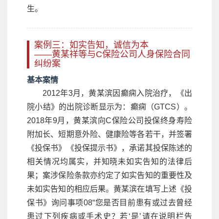
生。
案例三：如实告知，诚信为本
——黄某祥等与C保险公司人身保险合同
纠纷案
基本案情
2012年3月，黄某滨因癫痫入院治疗，《出
院小结》的出院诊断显示为：癫痫（GTCS）。
2018年9月，黄某滨向C保险公司投保终身寿险
附加长、短期意外险、健康险等各若干，并签署
《投保书》《投保提示书》，承诺其投保陈述的
相关情况均属实，并知晓未如实告知的法律后
果；案涉保险条款亦约定了如实告知的重要性及
未如实告知的相应后果。黄某滨在填写上述《投
保书》询问事项08“您是否目前患有或过去曾经
患过下列疾病或手术史？若‘是’请在说明栏告