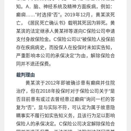
知。A．脑、神经系统及精神方面疾病，例如：
癫痫……”时选择“否”。2019年12月，黄某滨死
亡，《居民死亡确认书》载明其死因为猝死。黄
某滨的法定继承人黄某祥等遂向C保险公司申请
支付身故保险金。C保险公司以“被保险人投保前
存在疾病病史，而投保人在投保时未如实告知，
严重影响本公司的承保决定”为由，解除保险合
同并不退还保费。
裁判理由
黄某滨于2012年即被确诊患有癫痫并住院
治疗，但在2018年投保时对于保险公司关于“是
否目前患有或过去曾经患过癫痫”询问一栏的答
复为“否”，显与实际不符，可认定为属于故意隐
瞒事实不履行如实告知义务，且该行为足以影响
保险人的承保决定。C保险公司决定解除保险合