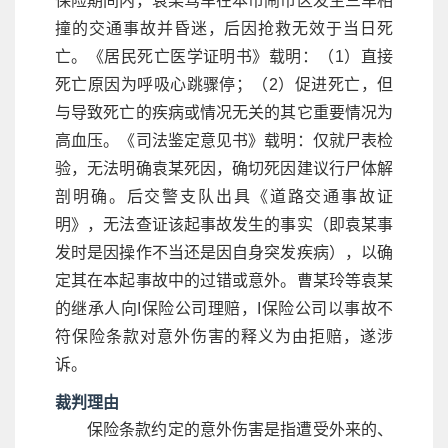
保险期间内，袁某驾车在本市闹市区发生三车相
撞的交通事故并昏迷，后因抢救无效于当日死
亡。《居民死亡医学证明书》载明：（1）直接
死亡原因为呼吸心跳骤停；（2）促进死亡，但
与导致死亡的疾病或情况无关的其它重要情况为
高血压。《司法鉴定意见书》载明：仅就尸表检
验，无法明确袁某死因，确切死因建议行尸体解
剖明确。后交警支队出具《道路交通事故证
明》，无法查证该起事故发生的事实（即袁某事
发时是因操作不当还是因自身突发疾病），以确
定其在本起事故中的过错或意外。曹某玲等袁某
的继承人向I保险公司理赔，I保险公司以事故不
符保险条款对意外伤害的释义为由拒赔，遂涉
诉。
裁判理由
保险条款约定的意外伤害是指遭受外来的、