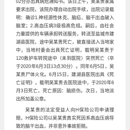
02分亦出具病危通知书。该日上午，吴某贵家属
要求出院，该院办理自动出院手续，出院记录载
明：确诊1.神经源性休克、脑疝、脑干出血破入
脑室；2.高血压病3级极高危组。嗣后，由社会
力量提供的车辆承担转送服务，转送至盐城市建
湖县医院，途中吴某贵死亡，被直接送入当地家
中，当地村委会出具死亡证明，载明吴某贵于
120救护车转院途中（未到医院）突然死亡（卒
于2020年6月3日13点30分）。同年6月5日，吴
某贵尸体火化。6月15日，建湖县医院出具《死
亡证明》，载明吴某贵去医院途中，于2020年6
月3日死亡，死亡原因：脑损伤。次日，当地派
出所加盖公章。
吴某贵的法定受益人向H保险公司申请理
赔，H保险公司以吴某贵真实死因系高血压病导
致的脑干出血，并非意外事故拒赔。