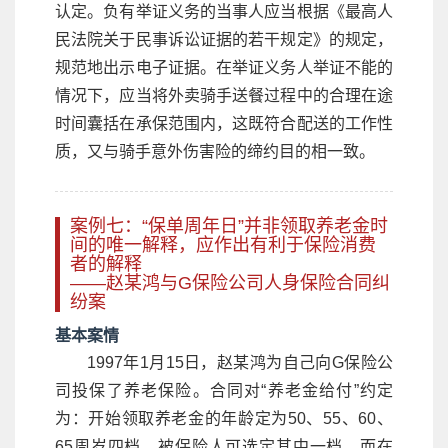
认定。负有举证义务的当事人应当根据《最高人
民法院关于民事诉讼证据的若干规定》的规定，
规范地出示电子证据。在举证义务人举证不能的
情况下，应当将外卖骑手送餐过程中的合理在途
时间囊括在承保范围内，这既符合配送的工作性
质，又与骑手意外伤害险的缔约目的相一致。
案例七：“保单周年日”并非领取养老金时
间的唯一解释，应作出有利于保险消费
者的解释
——赵某鸿与G保险公司人身保险合同纠
纷案
基本案情
1997年1月15日，赵某鸿为自己向G保险公
司投保了养老保险。合同对“养老金给付”约定
为：开始领取养老金的年龄定为50、55、60、
65周岁四档，被保险人可选定其中一档。而在