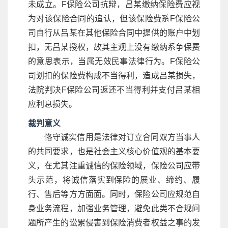
未成立。F保险公司抗辩，吕某缴纳保险费应视
为对该保险合同的追认，但该保险费系F保险公
司自行从吕某在其他保险合同中提供的账户中划
扣，无吕某授权，故其主观上没有缴纳系争保费
的意思表示，当属无效民事法律行为。F保险公
司划扣的保险费构成不当得利，造成吕某损失，
法院判决F保险公司返还不当得利并支付吕某相
应利息损失。
裁判意义
恪守诚实信用是法律对订立合同双方当事人
的共同要求，也是社会主义核心价值观的基本要
义，在尤其注重诚信的保险领域，保险公司应带
头示范，将诚信落实到保险的展业、缔约、履
行、售后等方方面面。同时，保险公司应规范自
身业务流程，加强业务管理，避免此类不合规问
题所产生的讼累侵害到保险消费者权益之事的发