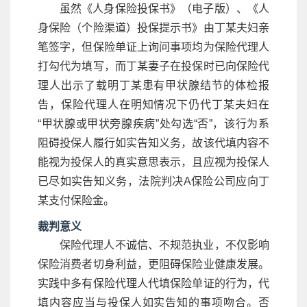
虽然《人身保险投保书》（电子版）、《人
身保险（个险渠道）投保提示书》由丁某夫妇亲
笔签字，但保险单证上询问事项均为保险代理人
打勾代为填写，而丁某妻子在投保时已向保险代
理人出示了载明丁某患有甲状腺结节的体检报
告，保险代理人在明知情况下仍代丁某夫妇在
“甲状腺或甲状旁腺疾病”处勾选“否”，该行为系
阻碍投保人履行如实告知义务，故该代填内容不
能视为投保人的真实意思表示，且应视为投保人
已尽如实告知义务，法院判决A保险公司应向丁
某支付保险金。
裁判意义
保险代理人不诚信、不规范执业，不仅影响
保险消费者切身利益，更阻碍保险业健康发展。
实践中多有保险代理人代填保险单证的行为，代
填内容应当与投保人如实告知的事项吻合。否