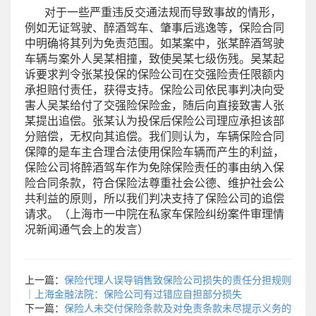
对于一些严重违反交通法规而导致事故的情形，
例如无证驾驶、醉酒驾车、肇事后逃逸等，保险合同
中明确将其列为免责范围。如某案中，张某醉酒驾驶
车辆与案外人吴某相撞，致使吴某七级伤残。吴某起
诉要求判令张某投保的保险公司在交强险责任限额内
承担赔付责任，获得支持。保险公司依民事判决向受
害人吴某给付了交强险保险金，随后向直接致害人张
某提出追偿。张某认为投保后保险公司理应承担该部
分赔偿，无权向其追偿。我们则认为，车辆保险合同
保障的是车主合理合法使用保险车辆而产生的利益，
保险公司将醉酒驾车作为免除保险责任的事由纳入保
险合同条款，符合保险法尊重社会公德、维护社会公
共利益的原则，所以我们判决支持了保险公司的追偿
请求。（上海市一中院在私家车保险纠纷案件审理情
况新闻通气会上的发言）
上一篇：
保险代理人误导销售致保险公司损失的责任分担规则
｜上海金融法院：保险公司有过错应自担部分损失
下一篇：
保险人未交付保险条款及对免责条款未尽提示义务的