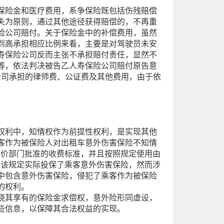
保险金和医疗费用，系争保险既包括伤残赔偿
失为原则，通过其他途径获得赔偿的，不再重
险公司赔付。关于保险金中的补偿费用，虽然
到高承担相应比例来看，主要是对驾驶员未安
寿保险公司反而主张不承担赔付责任，显然不
等，依法判决被告乙人寿保险公司赔付原告意
车公司承担的律师费、公证费及其他费用，由于依
权利中，知情权作为前提性权利，是实现其他
客作为被保险人对出租车意外伤害保险不知情
场物价部门批准的收费标准，并且按照规定使用由
照该规定实际投保了乘客意外伤害保险，然而涉
中包含意外伤害保险，侵犯了乘客作为被保险
的权利。
晓其享有的保险金求偿权，意外险形同虚设，
些信息，以保障其合法权益的实现。