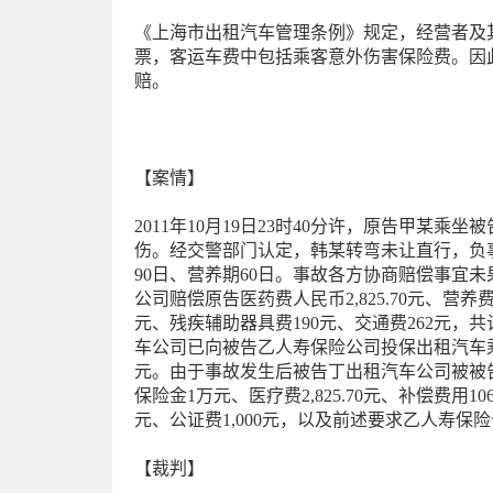
《上海市出租汽车管理条例》规定，经营者及
票，客运车费中包括乘客意外伤害保险费。因
赔。
【案情】
2011年10月19日23时40分许，原告甲
伤。经交警部门认定，韩某转弯未让直行，负事
90日、营养期60日。事故各方协商赔偿事宜未
公司赔偿原告医药费人民币2,825.70元、营养费1,
元、残疾辅助器具费190元、交通费262元，共计
车公司已向被告乙人寿保险公司投保出租汽车
元。由于事故发生后被告丁出租汽车公司被被
保险金1万元、医疗费2,825.70元、补偿费
元、公证费1,000元，以及前述要求乙人寿
【裁判】