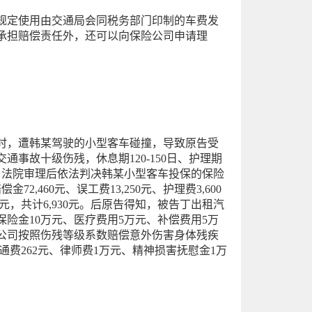
规定使用由交通局会同税务部门印制的车费发
承担赔偿责任外，还可以向保险公司申请理
口处时，遭韩某驾驶的小型客车碰撞，导致原告受
事故十级伤残，休息期120-150日、护理期
日，法院审理后依法判决韩某小型客车投保的保险
72,460元、误工费13,250元、护理费3,600
00元，共计6,930元。后原告得知，被告丁出租汽
险金10万元、医疗费用5万元、补偿费用5万
公司按照伤残等级系数赔偿意外伤害身体残疾
交通费262元、律师费1万元、精神损害抚慰金1万