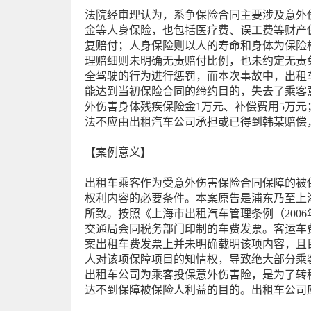
法院经审理认为，系争保险合同主要涉及意外
金等人身保险，也包括医疗费、误工费等财产
复赔付；人身保险则以人的寿命和身体为保险
理赔细则未明确无责赔付比例，也未约定无责
全驾驶的行为进行惩罚，而本次事故中，出租
能达到当初保险合同的缔约目的，失去了乘客
外伤害身体残疾保险金1万元、补偿费用5万元；
法不应由出租汽车公司承担或已得到韩某赔偿
【案例意义】
出租车乘客作为受意外伤害保险合同保障的被
权利内容的必要条件。本案原告是浦东乃至上
所致。按照《上海市出租汽车管理条例（200
交通局会同税务部门印制的车费发票。客运车
案出租车费发票上并未明确载明该项内容，且
人对该项保障项目的知情权，导致绝大部分乘
出租车公司为乘客投保意外伤害险，是为了转
达不到保障被保险人利益的目的。出租车公司