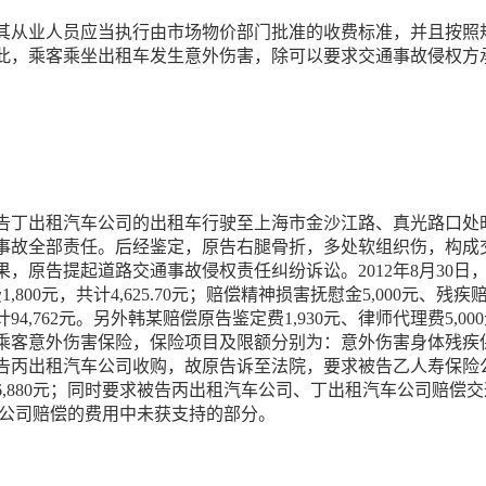
其从业人员应当执行由市场物价部门批准的收费标准，并且按照
此，乘客乘坐出租车发生意外伤害，除可以要求交通事故侵权方
某乘坐被告丁出租汽车公司的出租车行驶至上海市金沙江路、真光路
故全部责任。后经鉴定，原告右腿骨折，多处软组织伤，构成交通
果，原告提起道路交通事故侵权责任纠纷诉讼。2012年8月30
800元，共计4,625.70元；赔偿精神损害抚慰金5,000元、残疾赔偿金
94,762元。另外韩某赔偿原告鉴定费1,930元、律师代理费5,0
乘客意外伤害保险，保险项目及限额分别为：意外伤害身体残疾保
告丙出租汽车公司收购，故原告诉至法院，要求被告乙人寿保险
用106,880元；同时要求被告丙出租汽车公司、丁出租汽车公司赔偿
保险公司赔偿的费用中未获支持的部分。