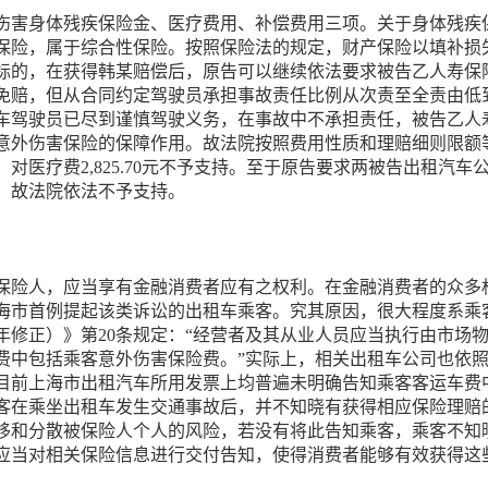
伤害身体残疾保险金、医疗费用、补偿费用三项。关于身体残疾
保险，属于综合性保险。按照保险法的规定，财产保险以填补损
标的，在获得韩某赔偿后，原告可以继续依法要求被告乙人寿保
免赔，但从合同约定驾驶员承担事故责任比例从次责至全责由低
车驾驶员已尽到谨慎驾驶义务，在事故中不承担责任，被告乙人
意外伤害保险的保障作用。故法院按照费用性质和理赔细则限额
对医疗费2,825.70元不予支持。至于原告要求两被告出租汽
，故法院依法不予支持。
保险人，应当享有金融消费者应有之权利。在金融消费者的众多
海市首例提起该类诉讼的出租车乘客。究其原因，很大程度系乘
6年修正）》第20条规定：“经营者及其从业人员应当执行由市
费中包括乘客意外伤害保险费。”实际上，相关出租车公司也依
目前上海市出租汽车所用发票上均普遍未明确告知乘客客运车费
客在乘坐出租车发生交通事故后，并不知晓有获得相应保险理赔
移和分散被保险人个人的风险，若没有将此告知乘客，乘客不知
应当对相关保险信息进行交付告知，使得消费者能够有效获得这