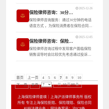
般如何评估克罗恩病的理赔申请。
2025-12-26
保险律师咨询：30分钟帮您有效应对保险纠纷
保险律师咨询服务：通过30分钟的电话
语音方式 ，为保险消费者在保险合同投
保阶段、履行阶段、理赔阶段发生的纠
2025-12-05
纷和争议提供法律支持。
保险律师咨询：保险销售误导投诉方式
保险律师咨询过程中发现客户面临保险
销售误导时会比较优先考虑通过投诉解
决问题。作为执业15年、有10年以上保
险纠纷处理经验的保险律师，这篇笔记
姜瑛律师主要介绍一下保险销售误导的
首页
上一页
4
5
6
7
8
9
10
两种方式。
共
10
页
98
条
下一页
末页
上海保险律师姜瑛｜上海沪派律师事务所 版权
所有 专注上海保险拒赔、保险理赔、保险合同
纠纷法律业务 |
网站备案号：沪ICP备