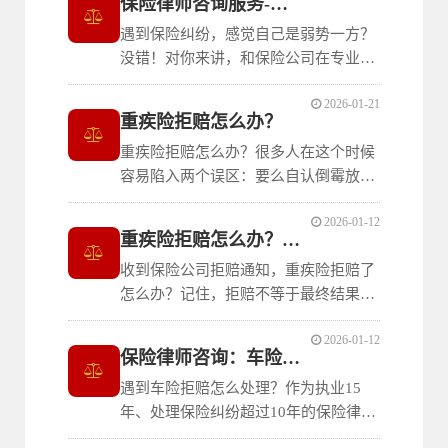
保险律师咨询服务-协助解决保险纠纷
遇到保险纠纷，感觉自己是弱势一方？
没错！对你来讲，和保险公司在专业、
信息方面在缔约时就处于不平等地位。
2026-01-21
一旦发生纠纷，要和保险公司掰扯时，
重疾险拒赔怎么办？
打破信息差摆脱不利地位很重要。作为
重疾险拒赔怎么办？很多人在这个时候
执业15年、处理保险纠纷超过10年的律
容易陷入两个误区：要么自认倒霉放弃
师，介绍一下姜瑛律师的保险律师咨询
维权，要么自己跟保险公司反复扯皮，
服
2026-01-12
最后精力耗尽还没结果。其实，保险理
重疾险拒赔怎么办？按这5步走，维权有方向
赔纠纷中有很多“套路”可循。作为执业
收到保险公司拒赔通知，重疾险拒赔了
15年处理保险纠纷超过10年的保险律
怎么办？记住，拒赔不等于最终结果。
师，姜瑛律师发现重疾险的拒赔争议往
作为执业15年、处理保险纠纷超过10年
往
2026-01-12
的律师，姜瑛律师建议按照以下顺序有
保险律师咨询：车险拒赔怎么处理？
步骤，系统维权争取理赔款。
遇到车险拒赔怎么处理？作为执业15
年、处理保险纠纷超过10年的保险律
师，姜瑛律师处理了不少交通事故车险