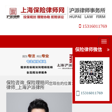
15316011769
菜
单
保险律师微信
保险咨询_保险理赔问答_保险法律问题解答_姜瑛
您现在的位置：
主页
>
保险咨询
>
律师_上海沪派律所
15316011769