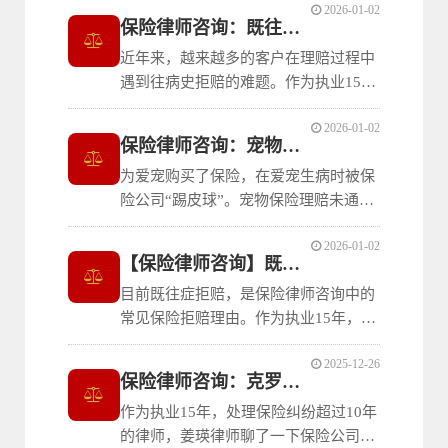
2026-01-02
拒赔案件，分享几个常见车险拒赔情形
保险律师咨询：既往病史拒赔怎么办
和应对思路，帮你避坑！
近年来，越来越多的客户在理赔过程中
遇到往病史拒赔的难题。作为执业15
年，处理保险纠纷10年的保险律师，姜
2026-01-02
瑛律师的保险律师咨询服务为既往病史
保险律师咨询：宠物保险理赔未通过怎么办
拒赔的客户提供有力的法律支持。
为爱宠购买了保险，在爱宠生病时被保
险公司“踢皮球”。宠物保险理赔未通过
成为不少宠物主的烦心事。作为执业15
2026-01-02
年、处理保险纠纷超过10年的律师，姜
【保险律师咨询】既往症拒赔问题专业解答
瑛律师总结一下宠物保险理赔未通过的
目前既往症拒赔，是保险律师咨询中的
常见原因，分析一下提高宠物保险理赔
常见保险拒赔理由。作为执业15年，处
通过率的方法。
理保险纠纷超过10年的保险律师，姜瑛
2025-12-26
律师发现既往症拒赔是当前健康险理赔
保险律师咨询：克罗恩病是重疾吗？
中常见也容易被滥用的拒赔理由。
作为执业15年，处理保险纠纷超过10年
的律师，姜瑛律师聊了一下保险公司一