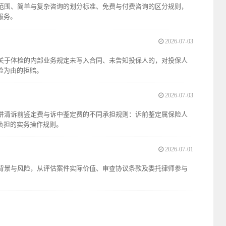
容范围、简单与复杂咨询的划分标准、免费与付费咨询的区分规则，
服务。
2026-07-03
司关于体检的内部业务规定未写入合同、未告知投保人的，对投保人
检为由的拒赔。
2026-07-03
一讲清诉前鉴定费与诉中鉴定费的不同承担规则：诉前鉴定属保险人
负担的实务操作规则。
2026-07-01
的背景与风险，从评估案件实际价值、审查协议条款及委托律师参与