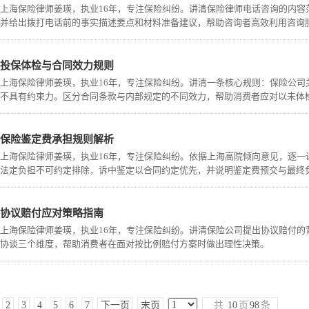
上海保险律师姜瑛，执业16年，专注保险纠纷。讲清保险律师电话咨询的内
并给出拨打电话前的事实描述要点和材料准备建议，帮助咨询者高效利用咨询
投保体检与合同效力规则
上海保险律师姜瑛，执业16年，专注保险纠纷。讲清一条核心规则：保险公
不具有约束力。区分合同条款与内部规定的不同效力，帮助消费者应对以未体
保险鉴定费承担规则解析
上海保险律师姜瑛，执业16年，专注保险纠纷。依据上海高院倾向意见，逐
法定负担不可约定排除，诉中鉴定以合同约定优先，并说明鉴定费预交与最终
协议赔付应对策略指南
上海保险律师姜瑛，执业16年，专注保险纠纷。讲清保险公司提出协议赔付
协谈三个维度，帮助消费者在面对按比例赔付方案时做出理性决策。
2
3
4
5
6
7
下一页
末页
共
10
页
98
条