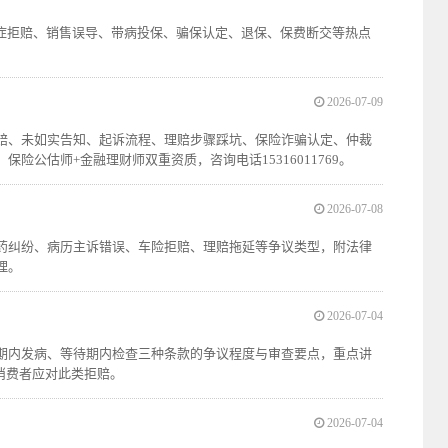
症拒赔、销售误导、带病投保、骗保认定、退保、保费断交等热点
2026-07-09
拒赔、未如实告知、起诉流程、理赔步骤踩坑、保险诈骗认定、仲裁
公估师+金融理财师双重资质，咨询电话15316011769。
2026-07-08
购药纠纷、病历主诉错误、车险拒赔、理赔拖延等争议类型，附法律
理。
2026-07-04
待期内发病、等待期内检查三种条款的争议程度与审查要点，重点讲
消费者应对此类拒赔。
2026-07-04