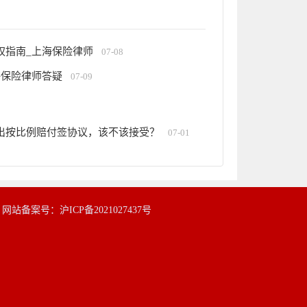
权指南_上海保险律师
07-08
海保险律师答疑
07-09
出按比例赔付签协议，该不该接受？
07-01
|
网站备案号：沪ICP备2021027437号