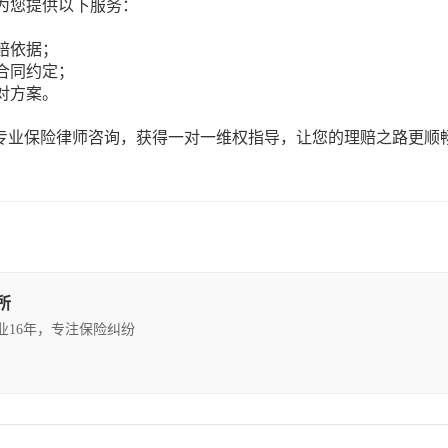
为您提供以下服务：
赔依据；
合同约定；
对方案。
系专业保险律师咨询，获得一对一维权指导，让您的理赔之路更顺
所
执业16年，专注保险纠纷