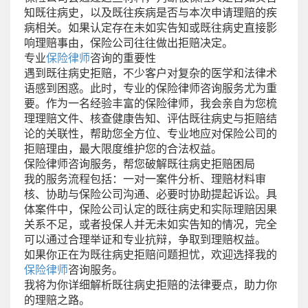
知既往病史，以及既往疾病是否与本次申请理赔的疾
病相关。如果认定存在未如实告知或既往病史直接影
响理赔事由，保险公司往往做出拒赔决定。
专业
保险律师
咨询的重要性
遇到既往病史拒赔，不少客户对复杂的医学和法律术
语感到困惑。此时，专业的保险律师咨询服务尤为重
要。作为一名经验丰富的保险律师，我会亲自为您梳
理理赔文件、核查健康告知、评估既往病史与拒赔结
论的关联性，帮助您全方位、专业地应对保险公司的
拒赔理由，最大限度维护您的合法权益。
保险律师咨询服务，帮您破解既往病史拒赔困局
我的服务流程包括：一对一案件分析、理赔材料审
核、协助与保险公司沟通、必要时协助提起诉讼。具
体案件中，保险公司认定的既往病史和实际理赔因果
关系不足，或者投保人并无未如实告知的情况，完全
可以通过合理举证和专业抗辩，争取到理赔权益。
如果你正在为既往病史拒赔问题担忧，欢迎选择我的
保险律师
咨询服务。
我将为你详细解析既往病史拒赔的法律要点，助力你
的理赔之路。