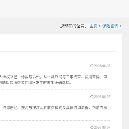
您现在的位置：
主页
>
保险咨询
>
2026-06-07
两大维权路径：仲裁与诉讼。从一裁终局与二审终审、费用差异、审
帮助保险消费者在纠纷发生时做出正确选择。
2026-06-07
围、咨询途径、按时与按次两种收费模式及具体咨询流程，帮助当事
。
2026-06-07