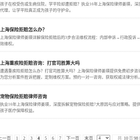
孩子在校受伤或生病住院，学平险却遭拒赔？执业16年上海保险律师姜瑛，
代理，让学平险真正成为孩子的守护伞。
上海保险拒赔怎么办？
上海保险律师姜瑛详解保险拒赔后的3步合法维权流程：内部申诉→行政投诉
效维权。
上海重疾险拒赔咨询：打官司胜算大吗
遭遇重疾险拒赔怎么办？打官司胜算大吗？上海保险律师姜瑛提供免费初步咨
为您分析案件胜诉把握，定制维权方案。预约一对一咨询，获取权威法律分析
宠物保险拒赔律师咨询
执业16年上海保险律师姜瑛，深度拆解宠物保险拒赔7大原因与应对策略。提
孩子医疗保障权益。
上一页
1
2
3
4
5
6
7
下一页
末页
共
10
页
98