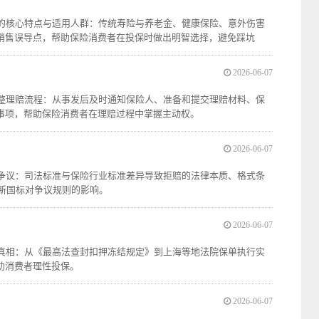
品的核心特点与适用人群：传统寿险与养老金、健康保险、意外伤害
销售误导点，帮助保险消费者在投保时做出明智选择，避免踩坑
2026-06-07
完整理赔流程：从事发后及时通知保险人、准备和提交理赔材料、保
事项，帮助保险消费者在理赔过程中掌握主动权。
2026-06-07
准争议：司法标准与保险行业标准差异导致拒赔的法律本质、格式条
年新国标对争议规则的影响。
2026-06-07
律真相：从《最高法查封扣押冻结规定》到上海等地法院保单执行实
助消费者理性投保。
2026-06-07