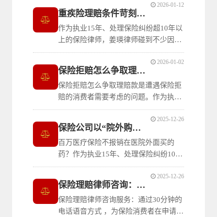
2026-01-12
年、处理保险纠纷超过10年的保险律
重疾险理赔条件苛刻被拒赔？
师，姜瑛律师经常协助投保人应对此类
作为执业15年、处理保险纠纷超10年以
理赔争议。如果你也陷入“未如实告知”
上的保险律师，姜瑛律师碰到不少因为
的理赔困境，或希望提前评估自身保单
重疾险理赔条件苛刻而陷入困境的家
风险
2026-01-02
庭。保险公司常常在条款里设定某些特
保险拒赔怎么争取理赔款
定检查或临床表现作为赔付前提，比如
保险拒赔怎么争取理赔款是遭遇保险拒
要求必须做创伤性活检、必须出现某项
赔的消费者需要考虑的问题。作为执业
体征等，否则就不予理赔。 但这真的合
15年、专注保险纠纷超10年的保险律
理
2025-12-26
师，姜瑛律师建议可以按照以下思路处
保险公司以“院外购药”为由直接拒赔？
理。
百万医疗保险不报销在医院外面买的
药？作为执业15年、处理保险纠纷10年
以上的保险律师，姜瑛律师在保险律师
2025-12-26
咨询中经常遇到这类问题。这篇笔记聊
保险理赔律师咨询：如何应对保险理赔拒赔争
一下，院外购药百万医疗保险理赔的核
保险理赔律师咨询服务：通过30分钟的
心法律要点
电话语音方式 ，为保险消费者在申请保