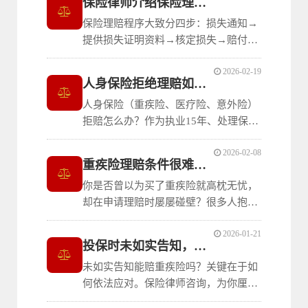
保险律师介绍保险理赔程序及时效要求
保险理赔程序大致分四步：损失通知→
提供损失证明资料→核定损失→赔付或
者拒赔。
2026-02-19
人身保险拒绝理赔如何处理
人身保险（重疾险、医疗险、意外险）
拒赔怎么办？作为执业15年、处理保险
纠纷超过10年的保险律师，姜瑛律师聊
2026-02-08
一下人身保险拒绝理赔如何处理的问
重疾险理赔条件很难达到？别慌，保险律师咨
题。
你是否曾以为买了重疾险就高枕无忧，
却在申请理赔时屡屡碰壁？很多人抱
怨：“重疾险理赔条件很难达到，保险
2026-01-21
公司是不是在故意刁难？”其实，问题
投保时未如实告知，重疾险还能理赔吗？
往往出在条款理解、健康告知、理赔材
未如实告知能赔重疾险吗？关键在于如
料这些专业环节上。作为一名拥有15年
何依法应对。保险律师咨询，为你厘清
执业经验、处理保险纠纷超过10年的保
条款、守住应有的保障。作为执业15
险律