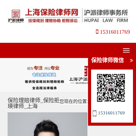
15316011769
菜
单
保险律师微信
保险理赔律师_保险拒赔怎么办_理赔维权指南_姜
您现在的位置：
主页
>
保险理赔
>
瑛律师_上海
15316011769