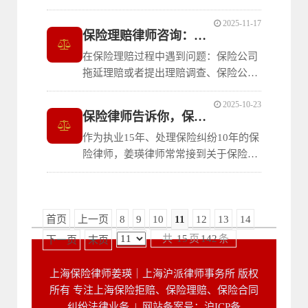
险理赔时遇到阻碍、理赔金额发生争
2025-11-17
议、保险拒绝赔付纠纷提供法律支持。
保险理赔律师咨询：保险理赔法律咨询服务
在保险理赔过程中遇到问题：保险公司
拖延理赔或者提出理赔调查、保险公司
协商赔付或者直接拒赔时，您需要一位
2025-10-23
经验丰富的保险律师提供专业法律服
保险律师告诉你，保险理赔需要准备哪些材料
务。作为执业15年，处理保险纠纷10年
作为执业15年、处理保险纠纷10年的保
的律师，我的保险理赔律师咨询服务致
险律师，姜瑛律师常常接到关于保险理
力于为客户解决各类保险理赔纠纷。
赔材料阻碍保险理赔的咨询。客户面对
保险公司要求提供各种资料时，感到无
所适从。这篇文章帮大家梳理一下保险
首页
上一页
8
9
10
11
12
13
14
理赔过程中需要准备哪些材料。
共
15
页
142
条
下一页
末页
上海保险律师姜瑛｜上海沪派律师事务所 版权
所有 专注上海保险拒赔、保险理赔、保险合同
纠纷法律业务 |
网站备案号：沪ICP备